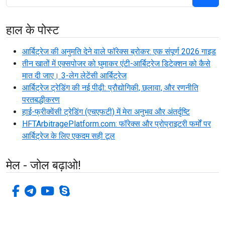
हाल के पोस्ट
आर्बिट्रेज की अनुमति देने वाले फॉरेक्स ब्रोकर: एक संपूर्ण 2026 गाइड
तीन खातों में एक्सपोजर को घुमाकर एंटी-आर्बिट्रेज डिटेक्शन को कैसे
मात दी जाए। 3-लेग लेटेंसी आर्बिट्रेज
आर्बिट्रेज ट्रेडिंग की नई पीढ़ी: प्रौद्योगिकी, छलावा, और रणनीति
परतबद्धीकरण
हाई-फ्रीक्वेंसी ट्रेडिंग (एचएफटी) में मेरा अनुभव और अंतर्दृष्टि
HFTArbitragePlatform.com: फॉरेक्स और प्रोप्राइटरी फर्मों पर
आर्बिट्रेज के लिए एकदम सही टूल
मेल - जोल बढ़ाओ!
फेसबुक-एफ
टेलीग्राम
यूट्यूब
स्काइप