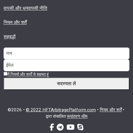
वापसी और धनवापसी नीति
नियम और शर्तें
सहबद्धों
मैं नियमों और शर्तों से सहमत हूं
सदस्यता लें
©2026 •
© 2022 HFTArbitragePlatform.com
•
नियम और शर्तें
•
द्वारा संचालित
रूपांतरण थीम
फेसबुक-एफ
टेलीग्राम
यूट्यूब
स्काइप