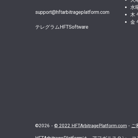
水
support@hftarbitrageplatform.com
木
金
テレグラムHFTSoftware
©2026 -
© 2022 HFTArbitragePlatform.com
-
ご