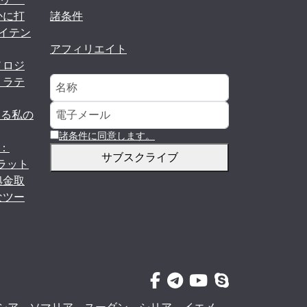
かに打
諸条件
イテン
アフィリエイト
ノロジ
トラテ
する私の
諸条件に同意します。
m：
サブスクライブ
ラット
拠金取
なツー
フェイスブック
電報
ユーチューブ
スカイプ