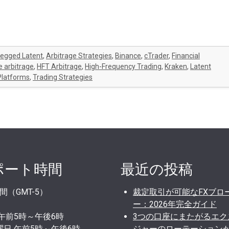
Legged Latent
,
Arbitrage Strategies
,
Binance
,
cTrader
,
Financial
 arbitrage
,
HFT Arbitrage
,
High-Frequency Trading
,
Kraken
,
Latent
Platforms
,
Trading Strategies
ポート時間
最近の投稿
間（GMT-5）
裁定取引が可能なFXブロ
ー：2026年完全ガイド
 午前5時～午後6時
3つの口座にまたがるエク
曜日 午前5時～午後6時
ジャーのローテーション