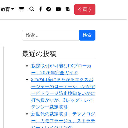
ショッピングカートを見る
検索
フェイスブック
電報
ユーチューブ
スカイプ
教育
今買う
検索
最近の投稿
裁定取引が可能なFXブローカ
ー：2026年完全ガイド
3つの口座にまたがるエクスポ
ージャーのローテーションがア
ービトラージ防止検知をいかに
打ち負かすか。3レッグ・レイ
テンシー裁定取引
新世代の裁定取引：テクノロジ
ー、カモフラージュ、ストラテ
ジー・レイヤリング