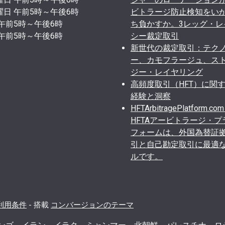
曜日 午前5時～午後6時
ビトラージ防止検知をい
 午前5時～午後6時
ち負かすか。3レッグ・レ
 午前5時～午後6時
シー裁定取引
新世代の裁定取引：テク
ー、カモフラージュ、ス
ジー・レイヤリング
高頻度取引（HFT）に関
経験と洞察
HFTArbitragePlatform.co
HFTAアービトラージ・プ
フォームは、外国為替証
引と自己勘定取引に最適
ルです。
利用条件
-
搭載
コンバージョンのテーマ