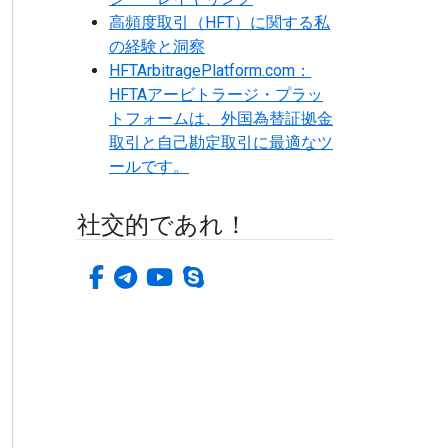
高頻度取引（HFT）に関する私
の経験と洞察
HFTArbitragePlatform.com：
HFTAアービトラージ・プラッ
トフォームは、外国為替証拠金
取引と自己勘定取引に最適なツ
ールです。
社交的であれ！
フェイスブック
電報
ユーチューブ
スカイプ