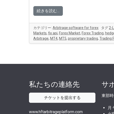
続きを読む…
カテゴリー:
Arbitrage software for forex
タグ
2-
Markets
,
fix api
,
Forex Market
,
Forex Trading
,
hedge
Arbitrage
,
MT4
,
MT5
,
proprietary trading
,
Trading 
私たちの連絡先
サ
東部時
チケットを提出する
月
www.hftarbitrageplatform.com
火