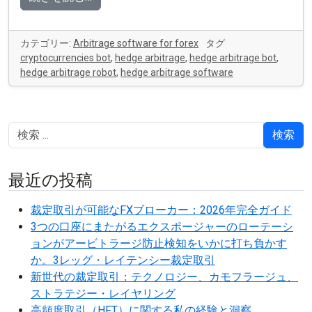
カテゴリー:
Arbitrage software for forex
タグ
cryptocurrencies bot
,
hedge arbitrage
,
hedge arbitrage bot
,
hedge arbitrage robot
,
hedge arbitrage software
検索
最近の投稿
裁定取引が可能なFXブローカー：2026年完全ガイド
3つの口座にまたがるエクスポージャーのローテーシ
ョンがアービトラージ防止検知をいかに打ち負かす
か。3レッグ・レイテンシー裁定取引
新世代の裁定取引：テクノロジー、カモフラージュ、
ストラテジー・レイヤリング
高頻度取引（HFT）に関する私の経験と洞察