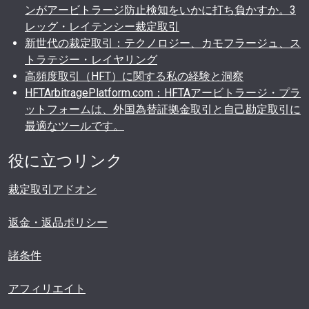
ンがアービトラージ防止検知をいかに打ち負かすか。3
レッグ・レイテンシー裁定取引
新世代の裁定取引：テクノロジー、カモフラージュ、ス
トラテジー・レイヤリング
高頻度取引（HFT）に関する私の経験と洞察
HFTArbitragePlatform.com：HFTAアービトラージ・プラ
ットフォームは、外国為替証拠金取引と自己勘定取引に
最適なツールです。
役に立つリンク
裁定取引アドオン
返金・返品ポリシー
諸条件
アフィリエイト