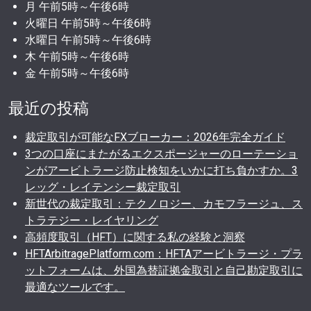
月 午前5時～午後6時
火曜日 午前5時～午後6時
水曜日 午前5時～午後6時
木 午前5時～午後6時
金 午前5時～午後6時
最近の投稿
裁定取引が可能なFXブローカー：2026年完全ガイド
3つの口座にまたがるエクスポージャーのローテーショ
ンがアービトラージ防止検知をいかに打ち負かすか。3
レッグ・レイテンシー裁定取引
新世代の裁定取引：テクノロジー、カモフラージュ、ス
トラテジー・レイヤリング
高頻度取引（HFT）に関する私の経験と洞察
HFTArbitragePlatform.com：HFTAアービトラージ・プラ
ットフォームは、外国為替証拠金取引と自己勘定取引に
最適なツールです。