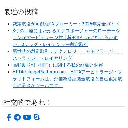
最近の投稿
裁定取引が可能なFXブローカー：2026年完全ガイド
3つの口座にまたがるエクスポージャーのローテーシ
ョンがアービトラージ防止検知をいかに打ち負かす
か。3レッグ・レイテンシー裁定取引
新世代の裁定取引：テクノロジー、カモフラージュ、
ストラテジー・レイヤリング
高頻度取引（HFT）に関する私の経験と洞察
HFTArbitragePlatform.com：HFTAアービトラージ・プ
ラットフォームは、外国為替証拠金取引と自己勘定取
引に最適なツールです。
社交的であれ！
フェイスブック
電報
ユーチューブ
スカイプ