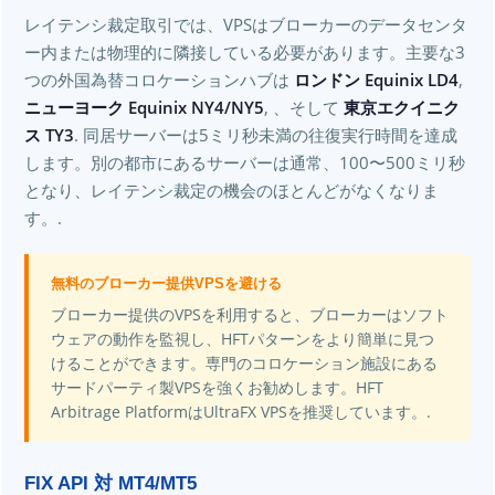
レイテンシ裁定取引では、VPSはブローカーのデータセンタ
ー内または物理的に隣接している必要があります。主要な3
つの外国為替コロケーションハブは
ロンドン Equinix LD4
,
ニューヨーク Equinix NY4/NY5
, 、そして
東京エクイニク
ス TY3
. 同居サーバーは5ミリ秒未満の往復実行時間を達成
します。別の都市にあるサーバーは通常、100〜500ミリ秒
となり、レイテンシ裁定の機会のほとんどがなくなりま
す。.
無料のブローカー提供VPSを避ける
ブローカー提供のVPSを利用すると、ブローカーはソフト
ウェアの動作を監視し、HFTパターンをより簡単に見つ
けることができます。専門のコロケーション施設にある
サードパーティ製VPSを強くお勧めします。HFT
Arbitrage PlatformはUltraFX VPSを推奨しています。.
FIX API 対 MT4/MT5