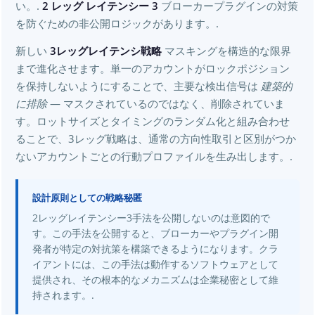
い。.
2 レッグ レイテンシー 3
ブローカープラグインの対策
を防ぐための非公開ロジックがあります。.
新しい
3レッグレイテンシ戦略
マスキングを構造的な限界
まで進化させます。単一のアカウントがロックポジション
を保持しないようにすることで、主要な検出信号は
建築的
に排除
— マスクされているのではなく、削除されていま
す。ロットサイズとタイミングのランダム化と組み合わせ
ることで、3レッグ戦略は、通常の方向性取引と区別がつか
ないアカウントごとの行動プロファイルを生み出します。.
設計原則としての戦略秘匿
2レッグレイテンシー3手法を公開しないのは意図的で
す。この手法を公開すると、ブローカーやプラグイン開
発者が特定の対抗策を構築できるようになります。クラ
イアントには、この手法は動作するソフトウェアとして
提供され、その根本的なメカニズムは企業秘密として維
持されます。.