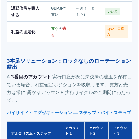
遅延信号を購入
GBPJPY
- (終了しま
いいえ
する
買い
した)
+
買う
売
はい - 口座
利益の固定化
—
A
る
3本足ソリューション：ロックなしのローテーション
露出
A
3番目のアカウント
実行口座が既に未決済の建玉を保有し
ている場合、利益確定ポジションを吸収します。買方と売
方は常に
異なるアカウント
実行サイクルの全期間にわたっ
て。.
バイサイド・エグゼキューション — ステップ・バイ・ステップ
アカウン
アカウン
アカウン
アルゴリズム・ステップ
ト 1
ト 2
ト 3