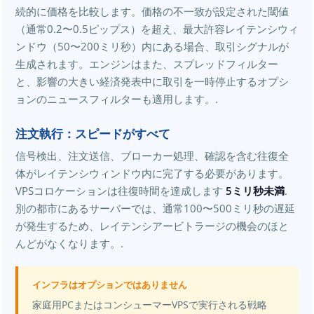
続的に価格を比較します。価格の不一致が設定された閾値
（通常0.2〜0.5ピップス）を超え、最大許容レイテンシウィ
ンドウ（50〜200ミリ秒）内にある場合、取引シグナルが
生成されます。エンジンはまた、スプレッドフィルター
と、影響の大きい経済発表中に取引を一時停止するオプシ
ョンのニュースフィルターも適用します。.
注文執行：スピードがすべて
信号検出、注文送信、ブローカー処理、確認を含む往復全
体がレイテンシウィンドウ内に完了する必要があります。
VPSコロケーションは往復時間を達成します
5ミリ秒未満
.
別の都市にあるサーバーでは、通常100〜500ミリ秒の遅延
が発生するため、レイテンシアービトラージの機会のほと
んどがなくなります。.
インフラはオプションではありません
家庭用PCまたはコンシューマーVPSで実行される戦略