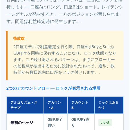
持します — 口座Aはロング、口座Bはショート。レイテンシ
ーシグナルが発火すると、一方のポジションが閉じられま
す。問題は利益確定時に発生します。.
指紋錠
2口座モデルで利益確定を行う際、口座AはBuyとSellの
GBPJPYを同時に保有することになり、ロック状態となり
ます。この繰り返されるパターンは、まさにブローカー
の監視AIが検出するために設計されたもので、通常、数
時間から数日以内に口座をフラグ付けします。.
2つのアカウントフロー — ロックが表示される場所
アルゴリズム・ス
アカウン
アカウント
ロックはある
テップ
トA
B
か？
GBPJPY
GBPJPY売
最初のヘッジ
いいえ
買い
り