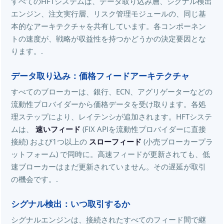
すべてのHFTシステムは、データ取り込み層、シグナル検出
エンジン、注文実行層、リスク管理モジュールの、同じ基
本的なアーキテクチャを共有しています。各コンポーネン
トの速度が、戦略が収益性を持つかどうかの決定要因とな
ります。.
データ取り込み：価格フィードアーキテクチャ
すべてのブローカーは、銀行、ECN、アグリゲーターなどの
流動性プロバイダーから価格データを受け取ります。各処
理ステップにより、レイテンシが追加されます。HFTシステ
ムは、
速いフィード
(FIX APIを流動性プロバイダーに直接
接続) および1つ以上の
スローフィード
(小売ブローカープラ
ットフォーム) で同時に。高速フィードが更新されても、低
速ブローカーはまだ更新されていません。その遅延が取引
の機会です。.
シグナル検出：いつ取引するか
シグナルエンジンは、接続されたすべてのフィード間で継