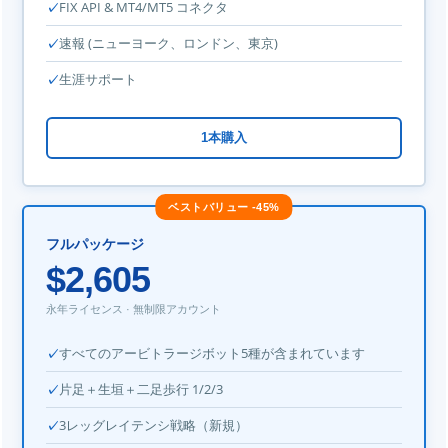
FIX API & MT4/MT5 コネクタ
速報 (ニューヨーク、ロンドン、東京)
生涯サポート
1本購入
ベストバリュー -45%
フルパッケージ
$2,605
永年ライセンス · 無制限アカウント
すべてのアービトラージボット5種が含まれています
片足＋生垣＋二足歩行 1/2/3
3レッグレイテンシ戦略（新規）