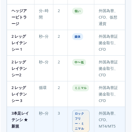
ヘッジア
分–時
2
外国為替、
低い
ービトラ
間
CFD、仮想
ージ
通貨
2 レッグ
秒–分
2
外国為替証
媒体
レイテン
拠金取引、
シー 1
CFD
2 レッグ
秒–分
2
外国為替証
中〜低
レイテン
拠金取引、
シー2
CFD
2 レッグ
循環
2
外国為替証
ミニマル
レイテン
拠金取引、
シー 3
CFD
3本足レイ
秒–分
3
外国為替、
ロック
テンシ ★
フリ
CFD、
ー・ミ
新規
MT4/MT5
ニマル