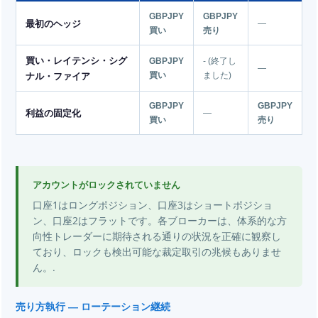
GBPJPY
GBPJPY
最初のヘッジ
—
買い
売り
買い・レイテンシ・シグ
GBPJPY
- (終了し
—
ナル・ファイア
買い
ました)
GBPJPY
GBPJPY
利益の固定化
—
買い
売り
アカウントがロックされていません
口座1はロングポジション、口座3はショートポジショ
ン、口座2はフラットです。各ブローカーは、体系的な方
向性トレーダーに期待される通りの状況を正確に観察し
ており、ロックも検出可能な裁定取引の兆候もありませ
ん。.
売り方執行 — ローテーション継続