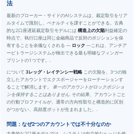
法
最新のブローカー・サイドのAIシステムは、裁定取引をリア
ルタイムで識別し、ペナルティを課すことができる。古典
的な2口座遅延裁定取引モデルには
構造上の欠陥
利益確定の
時点で、執行口座は同じ金融商品で反対のポジションを保
有することを余儀なくされる —
ロック
—これは、アンチア
ービトラージシステムが検出できる最も明確なフィンガー
プリントの1つです。.
について
3レッグ・レイテンシー戦略
この欠陥を、3つの独
立​​したアカウン​​トでエクスポージャーをローテーションす
ることで解消します。
単一のアカウントがロックポジショ
ンを保持することはありません
. その結果、アカウントごと
の行動プロファイルが、通常の方向性取引と構造的に区別
がつかない、高頻度ボットが生まれました。.
問題：なぜ2つのアカウントでは不十分なのか
古典的な2口座モデルでは、システムは中立的なヘッジを維