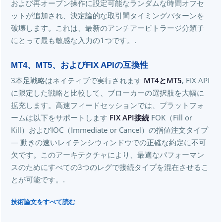
および再オープン操作に設定可能なランダムな時間オフセ
ットが追加され、決定論的な取引間タイミングパターンを
破壊します。これは、最新のアンチアービトラージ分類子
にとって最も敏感な入力の1つです。.
MT4、MT5、およびFIX APIの互換性
3本足戦略はネイティブで実行されます
MT4とMT5
, FIX API
に限定した戦略と比較して、ブローカーの選択肢を大幅に
拡充します。高速フィードセッションでは、プラットフォ
ームは以下をサポートします
FIX API接続
FOK（Fill or
Kill）およびIOC（Immediate or Cancel）の指値注文タイプ
— 動きの速いレイテンシウィンドウでの正確な約定に不可
欠です。このアーキテクチャにより、最適なパフォーマン
スのためにすべての3つのレグで接続タイプを混在させるこ
とが可能です。.
技術論文をすべて読む