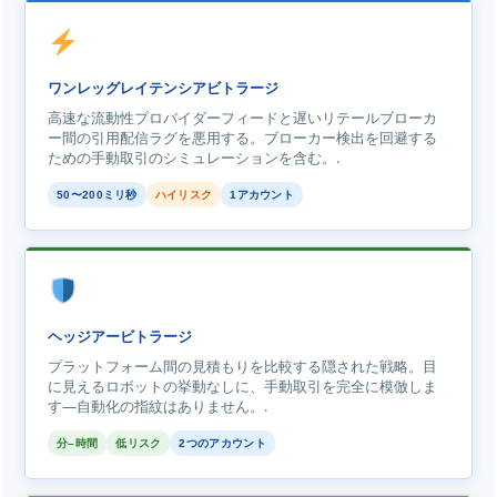
ワンレッグレイテンシアビトラージ
高速な流動性プロバイダーフィードと遅いリテールブローカ
ー間の引用配信ラグを悪用する。ブローカー検出を回避する
ための手動取引のシミュレーションを含む。.
50〜200ミリ秒
ハイリスク
1アカウント
ヘッジアービトラージ
プラットフォーム間の見積もりを比較する隠された戦略。目
に見えるロボットの挙動なしに、手動取引を完全に模倣しま
す—自動化の指紋はありません。.
分–時間
低リスク
2つのアカウント