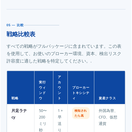
05 — 比較
戦略比較表
すべての戦略がフルパッケージに含まれています。この表
を使用して、お使いのブローカー環境、資本、検出リスク
許容度に適した戦略を特定してください。.
ア
実行
カ
ウィ
ウ
ブローカー
ンド
ン
トキシシテ
戦略
ウ
ト
ィ
資産クラス
片足ラテ
50〜
1 +
外国為替、
検知され
たら高
cy
200
早
CFD、仮想
ミリ
送
通貨
秒
り