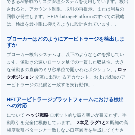
できるAI搭載のリスク管理システムを使用しています。検出
されると、アカウント制限、取引の再提示、または利益の
回収が発生します。HFTArbitragePlatformのすべての戦略
は、検出を最小限に抑えるように設計されています。.
ブローカーはどのようにアービトラージを検出しま
すか
ブローカー検出システムは、以下のようなものを探してい
ます。値動きの速いローソク足での一貫した収益性、大き
な値動きの直前のミリ秒単位で開かれたポジション、,
ロッ
クポジション
交互に出現するアカウント、および既知のア
ービトラージの兆候と一致する実行動作。.
HFTアービトラージプラットフォームにおける検出
への対応
について
ヘッジ戦略
ロボット的な振る舞いが目立たず、手
動取引を完全に模倣しています。.
2本足 ラグ1と2
既知の高
頻度取引パターンと一致しない口座履歴を生成してくださ