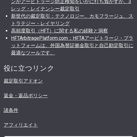
ンがアービトラージ防止検知をいかに打ち負かすか。3
レッグ・レイテンシー裁定取引
新世代の裁定取引：テクノロジー、カモフラージュ、ス
トラテジー・レイヤリング
高頻度取引（HFT）に関する私の経験と洞察
HFTArbitragePlatform.com：HFTAアービトラージ・プラ
ットフォームは、外国為替証拠金取引と自己勘定取引に
最適なツールです。
役に立つリンク
裁定取引アドオン
返金・返品ポリシー
諸条件
アフィリエイト