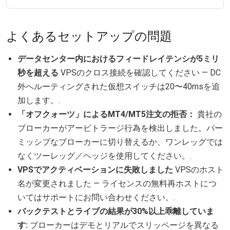
よくあるセットアップの問題
データセンター内におけるフィードレイテンシが5ミリ
秒を超える
VPSのクロス接続を確認してください — DC
外へルーティングされた仮想スイッチは20〜40msを追
加します。.
「オフクォーツ」によるMT4/MT5注文の拒否：
貴社の
ブローカーがアービトラージ行為を検出しました。パー
ミッシブなブローカーに切り替えるか、ワンレッグでは
なくツーレッグ／ヘッジを使用してください。.
VPSでアクティベーションに失敗しました
VPSのホスト
名が変更されました — ライセンスの無料再ホストにつ
いてはサポートにお問い合わせください。.
バックテストとライブの結果が30%以上乖離していま
す:
ブローカーはデモとリアルでスリッページを異なる