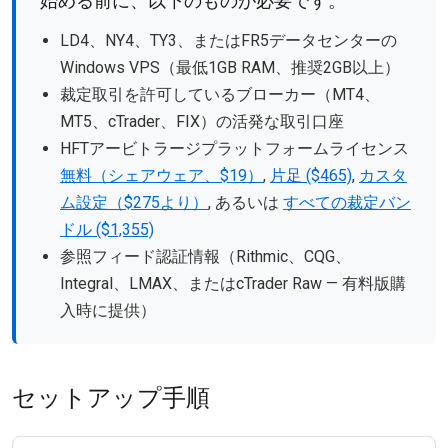
始める前に、以下のものが必要です。
LD4、NY4、TY3、またはFR5データセンターの
Windows VPS（最低1GB RAM、推奨2GB以上）
裁定取引を許可しているブローカー（MT4、
MT5、cTrader、FIX）の活発な取引口座
HFTアービトラージプラットフォームライセンス
無料（シェアウェア、$19）
,
片足 ($465)
,
カスタ
ム設定（$275より）
, あるいは
すべての裁定バン
ドル ($1,355)
参照フィード認証情報（Rithmic、CQG、
Integral、LMAX、またはcTrader Raw — 有料版購
入時に提供）
セットアップ手順