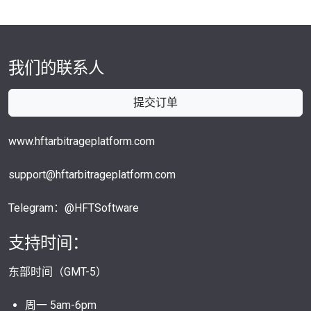
我们的联系人
提交订单
www.hftarbitrageplatform.com
support@hftarbitrageplatform.com
Telegram：@HFTSoftware
支持时间：
东部时间（GMT-5）
周一 5am-6pm