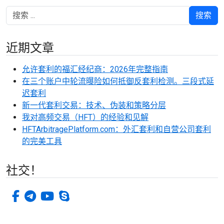
搜索
近期文章
允许套利的福汇经纪商：2026年完整指南
在三个账户中轮流曝险如何抵御反套利检测。三段式延
迟套利
新一代套利交易：技术、伪装和策略分层
我对高频交易（HFT）的经验和见解
HFTArbitragePlatform.com：外汇套利和自营公司套利
的完美工具
社交！
facebook-f
电传
视频
电话