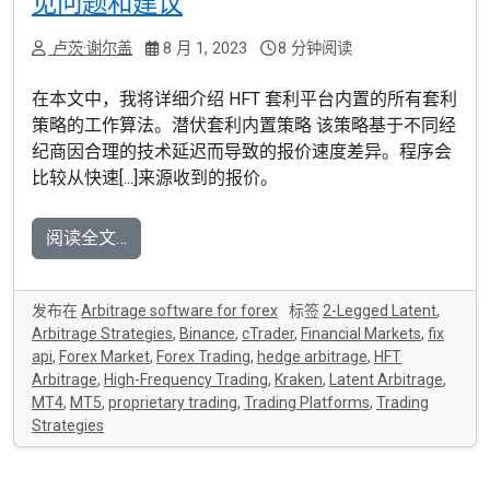
见问题和建议
卢茨·谢尔盖
8 月 1, 2023
8 分钟阅读
在本文中，我将详细介绍 HFT 套利平台内置的所有套利
策略的工作算法。潜伏套利内置策略 该策略基于不同经
纪商因合理的技术延迟而导致的报价速度差异。程序会
比较从快速[...]来源收到的报价。
阅读全文…
发布在
Arbitrage software for forex
标签
2-Legged Latent
,
Arbitrage Strategies
,
Binance
,
cTrader
,
Financial Markets
,
fix
api
,
Forex Market
,
Forex Trading
,
hedge arbitrage
,
HFT
Arbitrage
,
High-Frequency Trading
,
Kraken
,
Latent Arbitrage
,
MT4
,
MT5
,
proprietary trading
,
Trading Platforms
,
Trading
Strategies