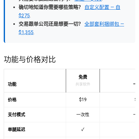
确切地知道你需要哪些策略？
自定义配置 — 自
$275
.
交易跟单公司还是想要一切？
全部套利捆绑包 —
$1,355
.
功能与价格对比
免费
功能
一
共享软件
价格
$19
$
支付模式
一次性
一
单腿延迟
✓