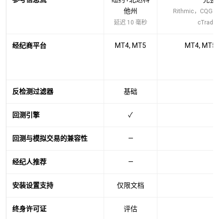
他州
Rithmic，CQG，
延迟 10 毫秒
cTrad
经纪商平台
MT4, MT5
MT4, MT5, 
反检测过滤器
基础
回测引擎
✓
回测与模拟交易的兼容性
—
经纪人推荐
—
安装设置支持
仅限文档
终身许可证
评估