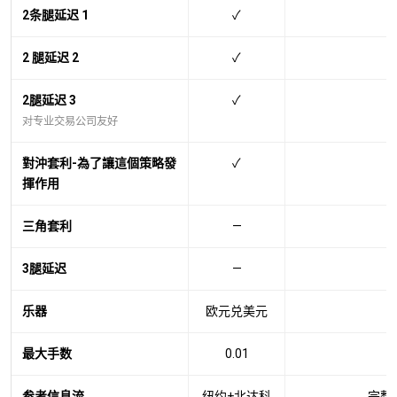
2条腿延迟 1
✓
2 腿延迟 2
✓
2腿延迟 3
✓
对专业交易公司友好
對沖套利-為了讓這個策略發
✓
揮作用
三角套利
—
3腿延迟
—
乐器
欧元兑美元
最大手数
0.01
参考信息流
纽约+北达科
完整