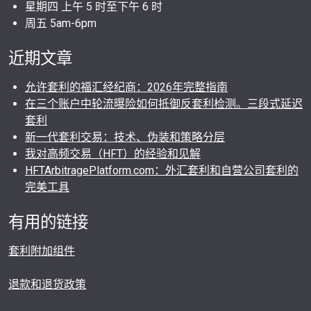
星期四 上午 5 时至下午 6 时
周五 5am-6pm
近期文章
允许套利的福汇经纪商：2026年完整指南
在三个账户中轮流曝险如何抵御反套利检测。三段式延迟
套利
新一代套利交易：技术、伪装和策略分层
我对高频交易（HFT）的经验和见解
HFTArbitragePlatform.com：外汇套利和自营公司套利的
完美工具
有用的链接
套利附加组件
退款和退货政策