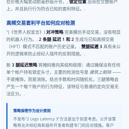
在价格大幅变动前毫秒级开仓，,
锁定位置
出现在交替账户
上，并且执行行为符合已知的套利特征。.
高频交易套利平台如何应对检测
"(《世界人权宣言》)
对冲策略
完美模仿手动交易，没有明显
的机器人行为。.
2 条腿 延迟 1 和 2
生成与已知高频交易
（HFT）模式不匹配的账户历史记录。.
雙腿延遲 3
具有未公
开的逻辑来防止经纪人插件的反制措施。.
新
3 腿延迟策略
将掩码推向其结构极限：通过确保没有任何
单个帐户持有锁定头寸，主要的检测信号是
建筑上剔除
——
不是掩饰，而是消除。结合手数和时间随机化，三腿策略会
产生一个每个账户的行为特征，该特征与普通的定向交易无
法区分。.
策略保密作为设计原则
不发布“2 Legs Latency 3”方法是出于刻意考虑。公开该策
略将允许经纪商和插件开发者构建专门的应对措施。客户