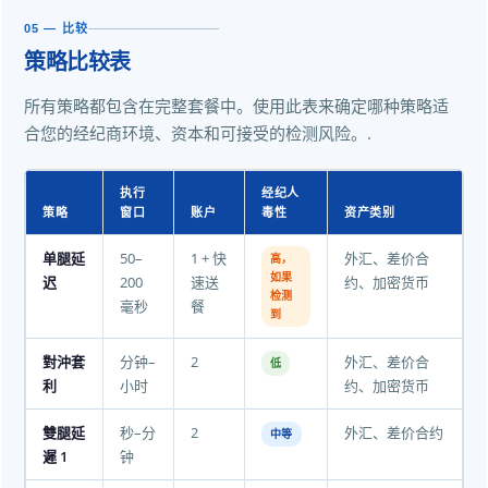
05 — 比较
策略比较表
所有策略都包含在完整套餐中。使用此表来确定哪种策略适
合您的经纪商环境、资本和可接受的检测风险。.
执行
经纪人
策略
窗口
账户
毒性
资产类别
单腿延
50–
1 + 快
外汇、差价合
高，
如果
迟
200
速送
约、加密货币
检测
毫秒
餐
到
對沖套
分钟–
2
外汇、差价合
低
利
小时
约、加密货币
雙腿延
秒–分
2
外汇、差价合约
中等
遲 1
钟