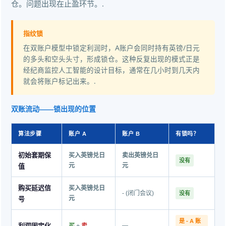
仓。问题出现在止盈环节。.
指纹锁
在双账户模型中锁定利润时，A账户会同时持有英镑/日元
的多头和空头头寸，形成锁仓。这种反复出现的模式正是
经纪商监控人工智能的设计目标，通常在几小时到几天内
就会将账户标记出来。.
双账流动——锁出现的位置
算法步骤
账户 A
账户 B
有锁吗？
初始套期保
买入英镑兑日
卖出英镑兑日
没有
值
元
元
购买延迟信
买入英镑兑日
- (闭门会议)
没有
号
元
是 - A 账
利润固定化
+
—