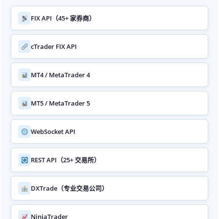
FIX API（45+ 家券商）
cTrader FIX API
MT4 / MetaTrader 4
MT5 / MetaTrader 5
WebSocket API
REST API（25+ 交易所）
DXTrade（专业交易公司）
NinjaTrader