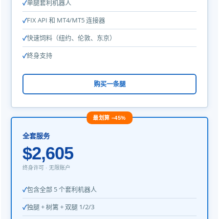
单腿套利机器人
FIX API 和 MT4/MT5 连接器
快速饲料（纽约、伦敦、东京）
終身支持
购买一条腿
最划算 −45%
全套服务
$2,605
终身许可 · 无限账户
包含全部 5 个套利机器人
独腿 + 树篱 + 双腿 1/2/3