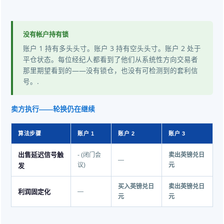
没有帐户持有锁
账户 1 持有多头头寸。账户 3 持有空头头寸。账户 2 处于
平仓状态。每位经纪人都看到了他们从系统性方向交易者
那里期望看到的——没有锁仓，也没有可检测到的套利信
号。.
卖方执行——轮换仍在继续
算法步骤
账户 1
账户 2
账户 3
出售延迟信号触
- (闭门会
卖出英镑兑日
—
发
议)
元
买入英镑兑日
卖出英镑兑日
利润固定化
—
元
元