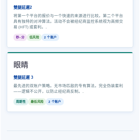
雙腿延遲2
将第一个平台的报价与一个快速的来源进行比较。第二个平台
具有独特的对冲算法。活动不会被经纪商监控系统视为高频交
易 (HFT) 或套利。.
秒–分
低风险
2 个账户
眼睛
雙腿延遲 3
最先进的双账户策略。无市场匹敌的专有算法。完全伪装套利
——逻辑不公开，以防止经纪商反制。.
周期性
最低风险
2 个账户