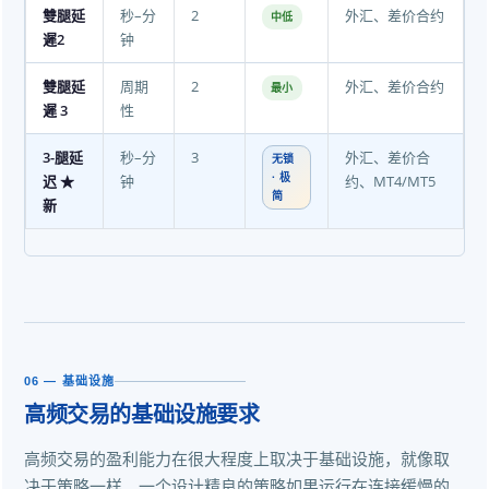
雙腿延
秒–分
2
外汇、差价合约
中低
遲2
钟
雙腿延
周期
2
外汇、差价合约
最小
遲 3
性
3-腿延
秒–分
3
外汇、差价合
无锁
迟 ★
钟
· 极
约、MT4/MT5
简
新
06 — 基础设施
高频交易的基础设施要求
高频交易的盈利能力在很大程度上取决于基础设施，就像取
决于策略一样。一个设计精良的策略如果运行在连接缓慢的