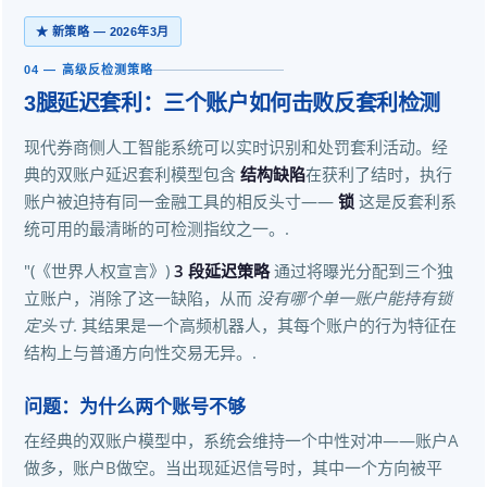
★ 新策略 — 2026年3月
04 — 高级反检测策略
3腿延迟套利：三个账户如何击败反套利检测
现代券商侧人工智能系统可以实时识别和处罚套利活动。经
典的双账户延迟套利模型包含
结构缺陷
在获利了结时，执行
账户被迫持有同一金融工具的相反头寸——
锁
这是反套利系
统可用的最清晰的可检测指纹之一。.
"(《世界人权宣言》)
3 段延迟策略
通过将曝光分配到三个独
立账户，消除了这一缺陷，从而
没有哪个单一账户能持有锁
定头寸
. 其结果是一个高频机器人，其每个账户的行为特征在
结构上与普通方向性交易无异。.
问题：为什么两个账号不够
在经典的双账户模型中，系统会维持一个中性对冲——账户A
做多，账户B做空。当出现延迟信号时，其中一个方向被平