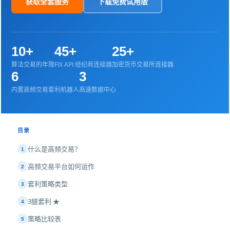
获取全套服务
下载免费试用版
10+
45+
25+
算法交易的年限
FIX API 经纪商连接器
加密货币交易所连接器
6
3
内置高频交易套利机器人
高速数据中心
目录
什么是高频交易？
1
高频交易平台如何运作
2
套利策略类型
3
3腿套利 ★
4
策略比较表
5