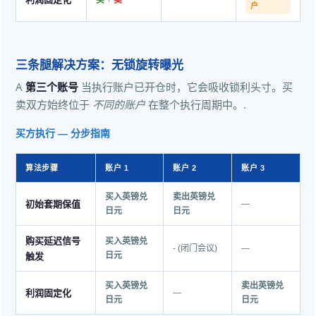
买
卖
户
三条腿解决方案：无锁旋转曝光
A
第三个账号
当执行账户已开仓时，它会吸收锁利头寸。买
卖双方始终位于
不同的账户
在整个执行周期中。.
买方执行 — 分步指南
算法步骤
账户 1
账户 2
账户 3
买入英镑兑
卖出英镑兑
初始套期保值
—
日元
日元
购买延迟信号
买入英镑兑
- (闭门会议)
—
触发
日元
买入英镑兑
卖出英镑兑
利润固定化
—
日元
日元