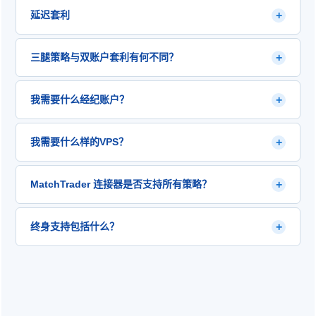
外汇套利是一种交易策略，它利用不同经纪商或市场之间
+
延迟套利
货币对汇率的差异。它涉及同时买卖货币，以利用因流动
性水平、市场低效和数据传播延迟不同而产生的价格差
延迟套利利用了快速流动性提供商行情和较慢零售经纪商
异。类型包括对冲套利、三角套利、统计套利和延迟套
+
三腿策略与双账户套利有何不同？
平台之间行情传递的延迟。当快速行情先行变动时，高频
利。.
交易系统会在较慢经纪商的价格更新之前在其平台上下
3腿策略通过引入第三个账户来吸收利润固定头寸，从而消
单。对于大多数延迟策略来说，整个周期必须在 50-200 毫
+
我需要什么经纪账户？
除了锁仓指纹。在双账户套利中，利润固定会迫使一个账
秒内完成才能盈利。.
户同时持有买入和卖出头寸——即锁仓——这是经纪商AI
一腿策略需要一个单独的账户，并提供快速报价源（已包
用来检测套利的主要信号。3腿模型确保买入和卖出头寸始
+
我需要什么样的VPS？
含）。对冲策略和两腿策略需要在两个不同的经纪商处开
终在不同的账户上，因此系统中永远不会出现锁仓。.
设两个独立的账户。三腿策略需要三个账户。所有连接器
对于延迟套利：租用与经纪商服务器同地或邻近的专用
（FIX API、MT4、MT5、cTrader、DXTrade、
+
MatchTrader 连接器是否支持所有策略？
VPS — 最好位于 Equinix LD4（伦敦）、NY4/NY5（纽
MatchTrader、NinjaTrader 等）都已预先内置到软件
约）或 TY3（东京）。往返延迟应低于 5 毫秒。HFT
中。.
是的。MatchTrader 连接器支持完整的套利策略执行，包
Arbitrage Platform 推荐 UltraFX VPS。对于对冲和双腿策
+
终身支持包括什么？
括对冲、双腿延迟 1/2/3 和新的三腿延迟策略。这使得先
略，标准 VPS 提供商就足够了。.
前通过 MT4、MT5 或 FIX API 连接器无法访问的运行
终身支持涵盖软件安装和设置、策略配置、经纪商和连接
MatchTrader 基础设施的自营交易公司（prop firms）和
器兼容性问题以及软件更新。团队由经验丰富的专业交易
经纪商得以接入。.
员和程序员组成，他们在机构算法交易领域拥有超过10年
的经验。.