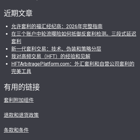
近期文章
允许套利的福汇经纪商：2026年完整指南
在三个账户中轮流曝险如何抵御反套利检测。三段式延迟
套利
新一代套利交易：技术、伪装和策略分层
我对高频交易（HFT）的经验和见解
HFTArbitragePlatform.com：外汇套利和自营公司套利的
完美工具
有用的链接
套利附加组件
退款和退货政策
条款和条件