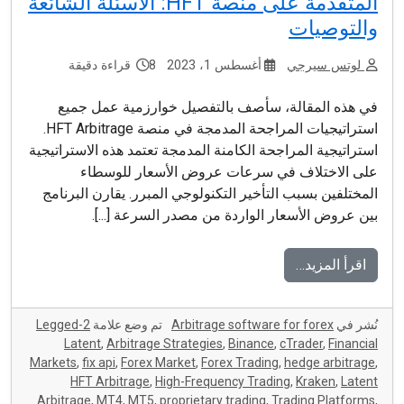
المتقدمة على منصة HFT: الأسئلة الشائعة
والتوصيات
لوتس سيرجي
أغسطس 1، 2023
8 قراءة دقيقة
في هذه المقالة، سأصف بالتفصيل خوارزمية عمل جميع
استراتيجيات المراجحة المدمجة في منصة HFT Arbitrage.
استراتيجية المراجحة الكامنة المدمجة تعتمد هذه الاستراتيجية
على الاختلاف في سرعات عروض الأسعار للوسطاء
المختلفين بسبب التأخير التكنولوجي المبرر. يقارن البرنامج
بين عروض الأسعار الواردة من مصدر السرعة [...].
اقرأ المزيد…
نُشر في
Arbitrage software for forex
تم وضع علامة
2-Legged
Latent
,
Arbitrage Strategies
,
Binance
,
cTrader
,
Financial
Markets
,
fix api
,
Forex Market
,
Forex Trading
,
hedge arbitrage
,
HFT Arbitrage
,
High-Frequency Trading
,
Kraken
,
Latent
Arbitrage
,
MT4
,
MT5
,
proprietary trading
,
Trading Platforms
,