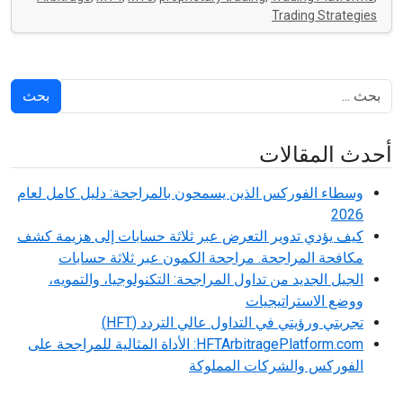
Trading Strategies
بحث
أحدث المقالات
وسطاء الفوركس الذين يسمحون بالمراجحة: دليل كامل لعام
2026
كيف يؤدي تدوير التعرض عبر ثلاثة حسابات إلى هزيمة كشف
مكافحة المراجحة. مراجحة الكمون عبر ثلاثة حسابات
الجيل الجديد من تداول المراجحة: التكنولوجيا، والتمويه،
ووضع الاستراتيجيات
تجربتي ورؤيتي في التداول عالي التردد (HFT)
HFTArbitragePlatform.com: الأداة المثالية للمراجحة على
الفوركس والشركات المملوكة