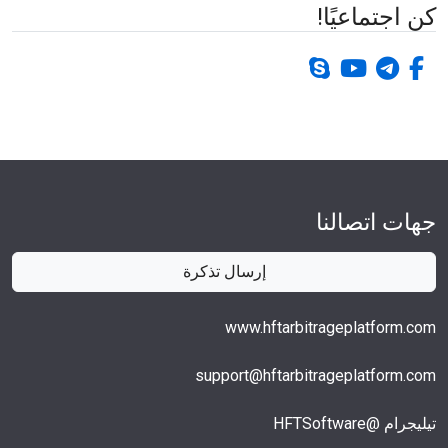
كن اجتماعيًا!
برقية
فيس بوك-ف
يوتيوب
سكايب
جهات اتصالنا
إرسال تذكرة
www.hftarbitrageplatform.com
support@hftarbitrageplatform.com
تيليجرام @HFTSoftware