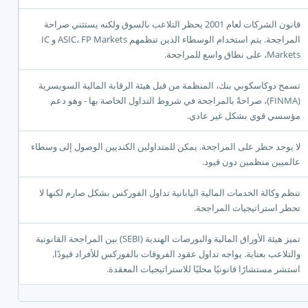
قانون الشركات لعام 2001 يحظر التلاعب بالسوق ولكنه يستثني صراحة
المراجحة. يتم استخدام الوسطاء الذين تنظمهم ASIC، FP Markets و IC
Markets، على نطاق واسع للمراجحة.
تسمح دوكاسكوبي بنك، المنظمة من قبل هيئة الرقابة المالية السويسرية
(FINMA)، صراحةً بالمراجحة في شروط التداول الخاصة بها - وهو دعم
مؤسسي قوي بشكل غير عادي.
لا يوجد حظر على المراجحة. يمكن للمتداولين الكنديين الوصول إلى وسطاء
عالميين منظمين دون قيود.
تنظم وكالة الخدمات المالية اليابانية تداول الفوركس بشكل صارم لكنها لا
تحظر استراتيجيات المراجحة.
تميز هيئة الأوراق المالية والبورصات الهندية (SEBI) بين المراجحة القانونية
والتلاعب بعناية. يواجه تداول عقود الفروقات بالفوركس للأفراد قيودًا.
استشر مستشارًا قانونيًا محليًا للاستراتيجيات المعقدة.