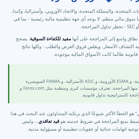
 المتحدة، والمملكة المتحدة، والاتحاد الأوروبي، وأستراليا، وكندا،
ا سوق مالي منظم. لا يوجد أي جهة تنظيمية مالية رئيسية - بما في
 نطاق واسع إلى المراجحة على أنها
مفيد للكفاءة السوقية
. يصحح
ية اكتشاف الأسعار، ويقلص فروق العرض والطلب - وكلها نتائج
انونية طالما كانت الأسواق المالية موجودة.
تنظم هيئات مثل CFTC الأمريكية، و FCA البريطانية، و ESMA الأوروبية، و ASIC الأسترالية، و FINMA السويسرية
تداول العملات الأجنبية بشكل مكثف. لا يحظر أي منها المراجحة. تعترف مؤسسات كبرى ومنظمة مثل Forex.com و
و الخطأ الأكثر شيوعًا الذي يرتكبه المتداولون عند البحث في هذا
لوسيط بمنع المراجحة في شروط خدمته هو
قيد تعاقدي
, ، وليس
 توجيه اتهامات جنائية أو عقوبات تنظيمية أو مسؤولية مدنية.