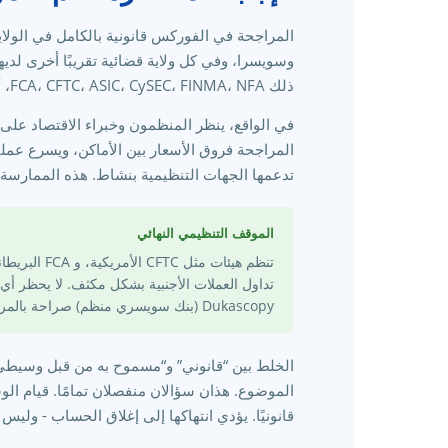
المراجحة في الفوركس قانونية بالكامل في الولايات
وسويسرا، وفي كل ولاية قضائية تقريبًا أخرى لديه
ذلك FCA، CFTC، ASIC، CySEC، FINMA، NFA، أو SEC - تحظر تداول المراجحة.
في الواقع، ينظر المنظمون وخبراء الاقتصاد على
المراجحة فروق الأسعار بين الأماكن، ويسرع عمل
تدعمها الجهات التنظيمية بنشاط. هذه الممارسة ق
الموقف التنظيمي النهائي
Dukascopy (بنك سويسري منظم) صراحة بالمراجحة كاستراتيجية تداول قانونية.
الخلط بين “قانوني” و“مسموح به من قبل وسيطي” ه
الموضوع. هذان سؤالان منفصلان تمامًا. قيام ا
قانونيًا. يؤدي انتهاكها إلى إغلاق الحساب - وليس