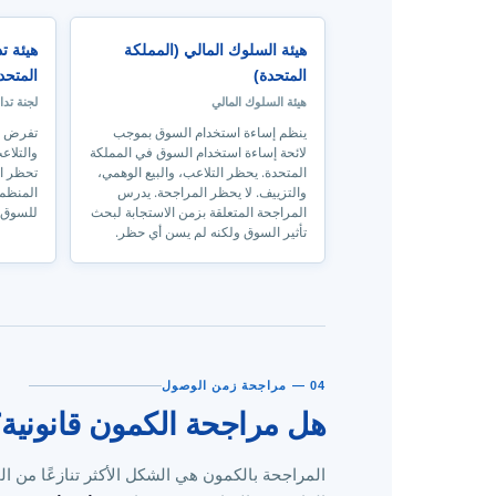
هيئة السلوك المالي (المملكة
هيئة تد
المتحدة)
المتحد
هيئة السلوك المالي
لجنة تدا
ينظم إساءة استخدام السوق بموجب
تفرض حظ
لائحة إساءة استخدام السوق في المملكة
والتلاع
المتحدة. يحظر التلاعب، والبيع الوهمي،
تحظر الم
والتزييف. لا يحظر المراجحة. يدرس
المنظمو
المراجحة المتعلقة بزمن الاستجابة لبحث
للسوق.
تأثير السوق ولكنه لم يسن أي حظر.
04 — مراجحة زمن الوصول
هل مراجحة الكمون قانونية
المراجحة بالكمون هي الشكل الأكثر تنازعًا من ال