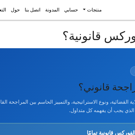
منتجات
حسابي
المدونة
اتصل بنا
حول
التع
ركس قانونية؟
اجحة
قانوني؟
القضائية، ونوع الاستراتيجية، والتمييز الحاسم بين المراجحة القان
 الذي يجب أن يفهمه كل متداول.
فوركس قانونية تمامًا