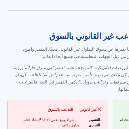
لاعب غير القانوني بالسوق
يميزها عن سلوك التداول غير القانوني فعليًا. التمييز واضح،
 من قبل الجهات التنظيمية في جميع أنحاء العالم.
لبورصات الأمريكية:
“المراجحة تشبه النظر إلى منزل جارك، ورؤيته
 مكان، ثم تقوم بتأمين منزله ضد الحرائق. أما التلاعب فهو أن
ن مفرقعات وخزانات بروبان.”
يكمن التمييز في النية: فالمراجحة
عالها.
غير قانوني — التلاعب بالسوق
تخدام
الغسيل
— شراء وبيع نفس الأداة لإنشاء حجم
•
التجاري
تداول زائف