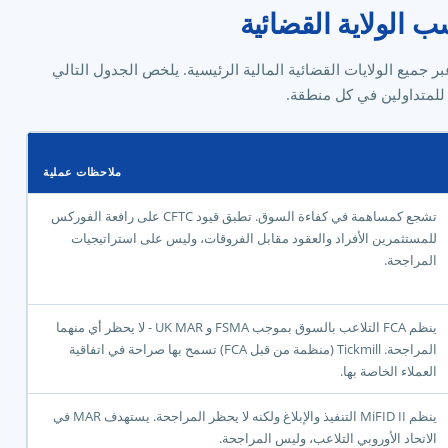
 الولاية القضائية
جميع الولايات القضائية المالية الرئيسية. يلخص الجدول التالي
 للمتداولين في كل منطقة.
ملاحظات عملية
تشجع كمساهمة في كفاءة السوق. تطبق قيود CFTC على رافعة الفوركس
للمستثمرين الأفراد والعقود مقابل الفروقات، وليس على استراتيجيات
المراجحة.
ينظم FCA التلاعب بالسوق بموجب FSMA و UK MAR - لا يحظر أي منهما
المراجحة. Tickmill (منظمة من قبل FCA) تسمح بها صراحة في اتفاقية
العملاء الخاصة بها.
ينظم MiFID II التنفيذ والإبلاغ ولكنه لا يحظر المراجحة. يستهدف MAR في
الاتحاد الأوروبي التلاعب، وليس المراجحة.