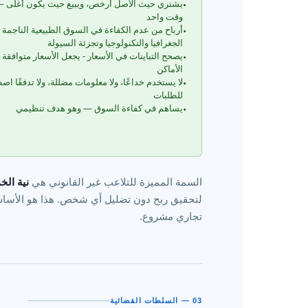
يشتري حيث الأصل أرخص، ويبيع حيث يكون أغلى 
•
وقت واحد
أرباح من عدم الكفاءة في السوق الطبيعية الناجمة
•
الجغرافيا والتكنولوجيا وتجزئة السيولة
يصحح التباينات في الأسعار - يجعل الأسعار متوافقة 
•
الأماكن
لا يستخدم خداعًا، ولا معلومات مضللة، ولا تدفقًا اصطن
•
للطلبات
يساهم في كفاءة السوق — وهو هدف تنظيمي
•
السمة المميزة للتلاعب غير القانوني هي
نية الخ
لتحقيق ربح دون تضليل أي شخص. هذا هو الأساس
تجاري مشروع.
03 — السلطات القضائية