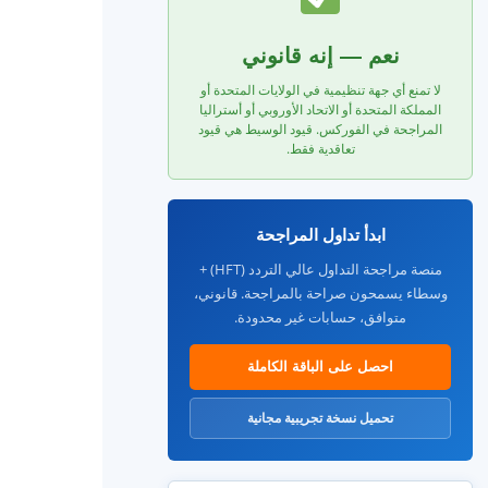
نعم — إنه قانوني
لا تمنع أي جهة تنظيمية في الولايات المتحدة أو
المملكة المتحدة أو الاتحاد الأوروبي أو أستراليا
المراجحة في الفوركس. قيود الوسيط هي قيود
تعاقدية فقط.
ابدأ تداول المراجحة
منصة مراجحة التداول عالي التردد (HFT) +
وسطاء يسمحون صراحة بالمراجحة. قانوني،
متوافق، حسابات غير محدودة.
احصل على الباقة الكاملة
تحميل نسخة تجريبية مجانية