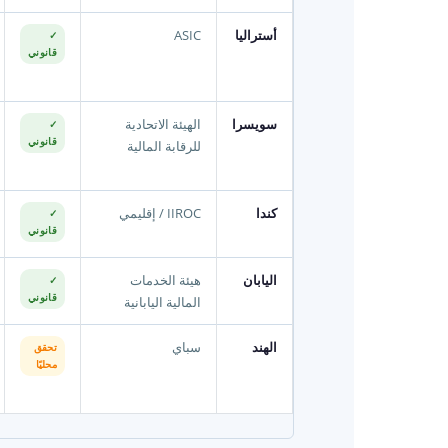
أستراليا
ASIC
✓
قانوني
سويسرا
الهيئة الاتحادية
✓
قانوني
للرقابة المالية
كندا
IIROC / إقليمي
✓
قانوني
اليابان
هيئة الخدمات
✓
قانوني
المالية اليابانية
الهند
سباي
تحقق
محليًا