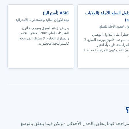
اول السلع الآجلة (الولايات
ASIC (أستراليا)
ة)
هيئة الأوراق المالية والاستثمارات الأسترالية
ول العقود الآجلة للسلع
يفرض نزاهة السوق بموجب قانون
الشركات لعام 2001. يحظر التلاعب
راً على التداول الوهمي
والسلوك الخادع. لا يتناول المراجحة
ب بموجب قانون بورصة السلع. لا
كاستراتيجية محظورة.
راجحة. تاريخياً، اعتبر
ن الأمريكيون المراجحة محسنة
؟
مراجحة فيما يتعلق بالجدل الأخلاقي - ولكن فيما يتعلق بالوضع