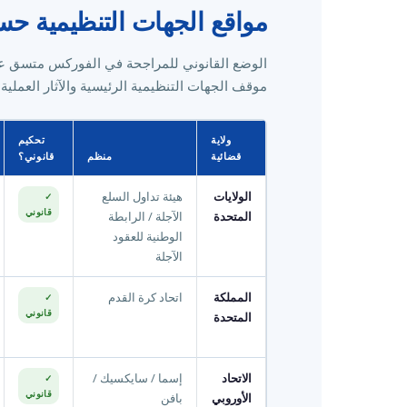
مواقع الجهات التنظيمية حسب
الوضع القانوني للمراجحة في الفوركس متسق عبر 
موقف الجهات التنظيمية الرئيسية والآثار العملية
ولاية
تحكيم
قضائية
منظم
قانوني؟
الولايات
هيئة تداول السلع
✓
قانوني
المتحدة
الآجلة / الرابطة
الوطنية للعقود
الآجلة
المملكة
اتحاد كرة القدم
✓
قانوني
المتحدة
الاتحاد
إسما / سايكسيك /
✓
قانوني
الأوروبي
بافن