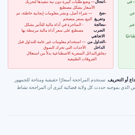
— في
انتحال
— وضع طلبات كبيرة دون نية تنفيذها لتحريك
•
الأسعار بشكل مصطنع
 عن
ضخ
— شراء أصل، ونشر معلومات إيجابية خاطئة، ثم
•
وتفريغ
البيع بسعر متضخم
عبر
معالجة
- المتاجرة في أداة مالية للتأثير بشكل
•
الضرب
مصطنع على سعر أداة مالية مرتبطة بها
اعيًا
الاتجاهي
التداول من
— استخدام معلومات غير عامة للتداول قبل
•
الداخل
الأحداث التي تحرك السوق
يخلق
البدائل السعرية الاصطناعية بدلاً من استغلال
•
الفروقات الطبيعية
داع أو التحريف
. تستخدم المراجحة أسعارًا حقيقية ومتاحة للجمهور
 الذي بموجبه حددت كل ولاية قضائية كبرى أن المراجحة نشاط