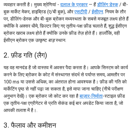
व्यवहार करती है। मुख्य श्रेणियां -
दलाल के प्रकार
— हैं
डील‍िंंग डेस्क
/ बी-
बुक मार्केट मेकर, हाइब्रिड (ए/बी बुक), और
एसटीपी
/
ईसीएन
. नियम के तौर
पर, डीलिंग-डेस्क और बी-बुक ब्रोकर मध्यस्थता के सबसे मजबूत लक्ष्य होते हैं
क्योंकि वे अक्सर धीमे, फ़िल्टर किए गए तृतीय-पक्ष फ़ीड चलाते हैं; शुद्ध ईसीएन
ब्रोकर खराब लक्ष्य होते हैं क्योंकि उनके फ़ीड तेज़ होते हैं। हालाँकि, वही
ईसीएन ब्रोकर एक उत्कृष्ट
बाड़
स्थान.
2. फ़ीड गति (लैग)
यह वह मानदंड है जो वास्तव में अवसर पैदा करता है। आपके सिस्टम को कार्य
करने के लिए ब्रोकर के कोट में संस्थागत संदर्भ से पर्याप्त समय, आमतौर पर
100 ms या उससे अधिक, का अंतराल होना आवश्यक है। फ़ीड की गति को
मार्केटिंग पृष्ठ से नहीं पढ़ा जा सकता है; इसे मापा जाना चाहिए (नीचे परीक्षण
अनुभाग देखें)। एक ब्रोकर जो कोट कर रहा है
बाज़ार-निर्माता
-स्टाइल फ़ीड
एक तृतीय-पक्ष एग्रीगेटर से प्रति सेकंड कई बार अपडेट किया जाता है, जो
आपकी तलाश में है।.
3. फैलाव और कमीशन