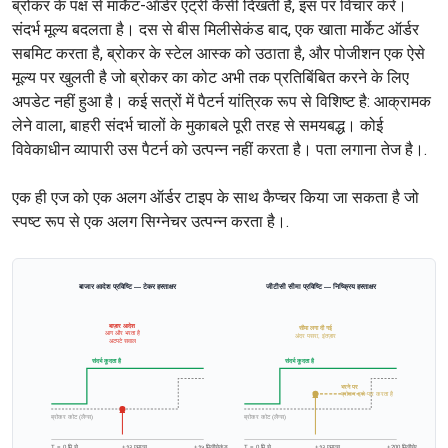
ब्रोकर के पक्ष से मार्केट-ऑर्डर एंट्री कैसी दिखती है, इस पर विचार करें।
संदर्भ मूल्य बदलता है। दस से बीस मिलीसेकंड बाद, एक खाता मार्केट ऑर्डर
सबमिट करता है, ब्रोकर के स्टेल आस्क को उठाता है, और पोजीशन एक ऐसे
मूल्य पर खुलती है जो ब्रोकर का कोट अभी तक प्रतिबिंबित करने के लिए
अपडेट नहीं हुआ है। कई सत्रों में पैटर्न यांत्रिक रूप से विशिष्ट है: आक्रामक
लेने वाला, बाहरी संदर्भ चालों के मुकाबले पूरी तरह से समयबद्ध। कोई
विवेकाधीन व्यापारी उस पैटर्न को उत्पन्न नहीं करता है। पता लगाना तेज है।.
एक ही एज को एक अलग ऑर्डर टाइप के साथ कैप्चर किया जा सकता है जो
स्पष्ट रूप से एक अलग सिग्नेचर उत्पन्न करता है।.
बाजार आदेश प्रविष्टि — टेकर हस्ताक्षर
जीटीसी सीमा प्रविष्टि — निष्क्रिय हस्ताक्षर
बाज़ार आदेश
सीमा लगा दी गई
आग और भरता है
अंदर पसरा, इंतज़ार
अटपटे सवाल
संदर्भ कूदता है
संदर्भ कूदता है
भरने पर
ब्रोकर इसे पार करता है
ब्रोकर कोट (लैग्स)
ब्रोकर कोट (लैग्स)
T = 0 मि.से.
+१५ मिलीसेकंड
T = 0 मि.से.
+200 मिलीसेकंड
+१२ एमएस
+१२ एमएस