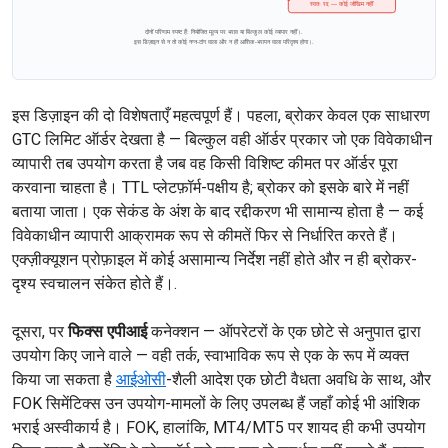
स्वतः रद्द — कोई जोखिम नहीं
दोनों परिणाम स्पष्ट हैं: नियोजित मूल्य पर भराव या बिल्कुल कोई व्यापार नहीं।.
इस डिज़ाइन से न तो कोई नग्न-टांग वाला और न ही आंशिक-भरापन वाला परिदृश्य होगा।.
इस डिज़ाइन की दो विशेषताएँ महत्वपूर्ण हैं। पहला, ब्रोकर केवल एक साधारण
GTC लिमिट ऑर्डर देखता है — बिल्कुल वही ऑर्डर प्रकार जो एक विवेकाधीन
व्यापारी तब उपयोग करता है जब वह किसी विशिष्ट कीमत पर ऑर्डर पूरा
करवाना चाहता है। TTL प्लेटफ़ॉर्म-पक्षीय है; ब्रोकर को इसके बारे में नहीं
बताया जाता। एक सेकंड के अंश के बाद रद्दीकरण भी सामान्य होता है — कई
विवेकाधीन व्यापारी आक्रामक रूप से कीमतें फिर से निर्धारित करते हैं।
एक्ज़ीक्यूशन प्रोफ़ाइल में कोई असामान्य निर्देश नहीं होते और न ही ब्रोकर-
दृश्य स्वचालन संकेत होते हैं।.
दूसरा, पर
फिक्स एपीआई
कनेक्शन — ऑपरेटरों के एक छोटे से अनुपात द्वारा
उपयोग किए जाने वाले — वही तर्क, स्वाभाविक रूप से एक के रूप में व्यक्त
किया जा सकता है
आईओसी
-शैली आदेश एक छोटी वैधता अवधि के साथ, और
FOK सिमेंटिक्स उन उपयोग-मामलों के लिए उपलब्ध हैं जहाँ कोई भी आंशिक
भराई अस्वीकार्य है। FOK, हालांकि, MT4/MT5 पर शायद ही कभी उपयोग