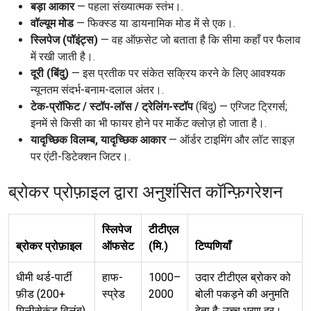
बड़ा आकार
— पहला संख्यात्मक स्तंभ।.
वॉल्यूम मोड
— फिक्स्ड या डायनामिक मोड में से एक।.
स्लिपेज (पॉइंट्स)
— वह ऑफ़सेट जो बताता है कि सीमा कहाँ पर फैलाव
में रखी जाती है।.
दूरी (बिंदु)
— इस प्रतीक पर संकेत सक्रिय करने के लिए आवश्यक
न्यूनतम संदर्भ-बनाम-दलाल अंतर।.
टेक-प्रॉफिट / स्टॉप-लॉस / ट्रेलिंग-स्टॉप
(बिंदु) — एग्जिट ट्रिगर्स;
इनमें से किसी का भी फायर होने पर मार्केट क्लोज़ हो जाता है।.
यादृच्छिक विलम्ब, यादृच्छिक आकार
— ऑर्डर टाइमिंग और लॉट साइज़
पर एंटी-डिटेक्शन जिटर।.
ब्रोकर प्रोफ़ाइल द्वारा अनुशंसित कॉन्फ़िगरेशन
स्लिपेज
टीटीएल
ब्रोकर प्रोफ़ाइल
ऑफसेट
(मि.)
टिप्पणियाँ
धीमी थर्ड-पार्टी
हाफ-
1000–
उदार टीटीएल ब्रोकर को
फ़ीड (200+
स्प्रेड
2000
बोली पकड़ने की अनुमति
मिलीसेकंड विलंब)
देता है; उच्च भरण दर।.