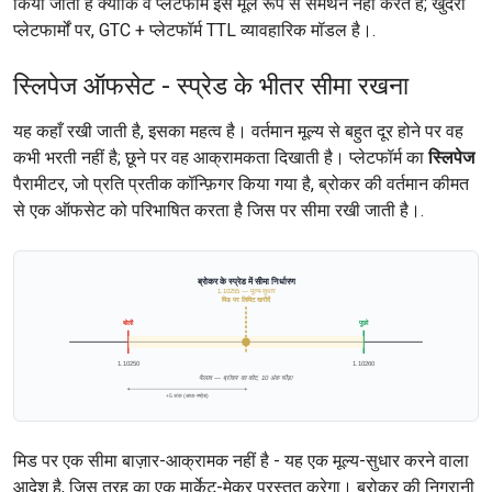
किया जाता है क्योंकि वे प्लेटफॉर्म इसे मूल रूप से समर्थन नहीं करते हैं; खुदरा
प्लेटफार्मों पर, GTC + प्लेटफॉर्म TTL व्यावहारिक मॉडल है।.
स्लिपेज ऑफसेट - स्प्रेड के भीतर सीमा रखना
यह कहाँ रखी जाती है, इसका महत्व है। वर्तमान मूल्य से बहुत दूर होने पर वह
कभी भरती नहीं है; छूने पर वह आक्रामकता दिखाती है। प्लेटफॉर्म का
स्लिपेज
पैरामीटर, जो प्रति प्रतीक कॉन्फ़िगर किया गया है, ब्रोकर की वर्तमान कीमत
से एक ऑफसेट को परिभाषित करता है जिस पर सीमा रखी जाती है।.
ब्रोकर के स्प्रेड में सीमा निर्धारण
1.10255 — मूल्य-सुधार
मिड पर लिमिट खरीदें
बोली
पूछो
1.10250
1.10260
फैलाव — ब्रोकर का कोट, 10 अंक चौड़ा
+5 अंक (आधा-स्प्रेड)
मिड पर एक सीमा बाज़ार-आक्रामक नहीं है - यह एक मूल्य-सुधार करने वाला
आदेश है, जिस तरह का एक मार्केट-मेकर प्रस्तुत करेगा। ब्रोकर की निगरानी