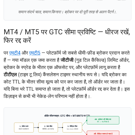
समान संदर्भ चाल, समान किनारा। ब्रोकर पर दो पूरी तरह से अलग पैटर्न।.
MT4 / MT5 पर GTC सीमा प्रविष्टि — धीरज रखें,
फिर रद्द करें
पर
एमटी4
और
एमटी5
— प्लेटफ़ॉर्म जो सबसे धीमी-फ़ीड ब्रोकर प्रदान करते
हैं — नया मॉडल एक जमा करता है
जीटीजी
(गुड टिल कैंसिल्ड) लिमिट ऑर्डर,
ब्रोकर के स्प्रेड के भीतर एक ऑफसेट पर, और प्लेटफ़ॉर्म लागू करता है
टीटीएल
(टाइम टू लिव) कैंसलेशन टाइमर स्थानीय रूप से। यदि ब्रोकर का
कोट TTL के भीतर सीमा मूल्य को पार कर जाता है, तो ऑर्डर भर जाता है।
यदि बिना भरे TTL समाप्त हो जाता है, तो प्लेटफ़ॉर्म ऑर्डर रद्द कर देता है। इस
डिज़ाइन से कभी भी नेकेड-लेग परिणाम नहीं होता है।.
ऑर्डर जीवनचक्र: GTC सीमा + MT4/MT5 पर TTL
4क. ब्रोकर की सीमा पार
भरें — पद रिक्त है
1. संकेत आग
2. जमा सीमा
3. टीटीएल टिक
संदर्भ स्थानांतरण
जीटीसी, इन-स्प्रेड
२००-२००० एमएस
4बी. टीटीएल समाप्त हो जाता है