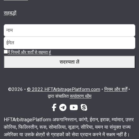
सहबद्धों
मैं नियमों और शर्तों से सहमत हूं
सदस्यता लें
©2026 •
© 2022 HFTArbitragePlatform.com
•
नियम और शर्तें
•
द्वारा संचालित
रूपांतरण थीम
फेसबुक-एफ
टेलीग्राम
यूट्यूब
स्काइप
HFTArbitragePlatform अफगानिस्तान, कांगो, ईरान, इराक, म्यांमार, उत्तर
कोरिया, फिलिस्तीन, रूस, सोमालिया, सूडान, सीरिया, यमन या संयुक्त राज्य
अमेरिका या उसके क्षेत्रों से ग्राहकों को सेवा प्रदान करने में सक्षम नहीं है।