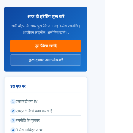
आज ही ट्रेडिंग शुरू करें
सभी बॉट्स के साथ पूरा पैकेज + नई 3-लेग रणनीति।
आजीवन लाइसेंस, असीमित खाते।.
पूरा पैकेज खरीदें
मुफ़्त ट्रायल डाउनलोड करें
इस पृष्ठ पर
एचएफटी क्या है?
1
एचएफटी कैसे काम करता है
2
रणनीति के प्रकार
3
3-लेग आर्बिट्राज ★
4