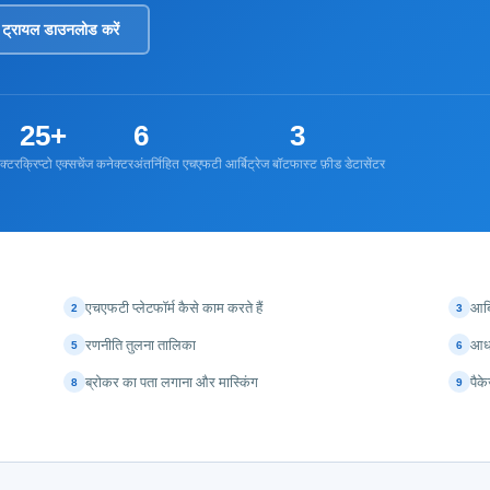
्त ट्रायल डाउनलोड करें
25+
6
3
क्टर
क्रिप्टो एक्सचेंज कनेक्टर
अंतर्निहित एचएफटी आर्बिट्रेज बॉट
फास्ट फ़ीड डेटासेंटर
एचएफटी प्लेटफॉर्म कैसे काम करते हैं
आर्
2
3
रणनीति तुलना तालिका
आधा
5
6
ब्रोकर का पता लगाना और मास्किंग
पैक
8
9