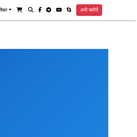
अपना शॉपिंग कार्ट देखें
खोज
फेसबुक-एफ
टेलीग्राम
यूट्यूब
स्काइप
शिक्षा
अभी खरीदें