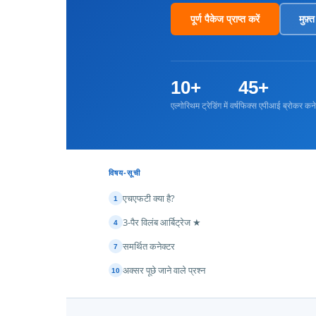
पूर्ण पैकेज प्राप्त करें
मुफ़
10+
45+
एल्गोरिथम ट्रेडिंग में वर्ष
फिक्स एपीआई ब्रोकर कने
विषय-सूची
एचएफटी क्या है?
1
3-पैर विलंब आर्बिट्रेज ★
4
समर्थित कनेक्टर
7
अक्सर पूछे जाने वाले प्रश्न
10