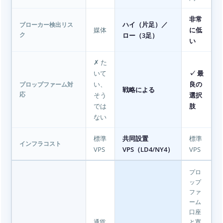
非常
ハイ（片足）／
ブローカー検出リス
媒体
に低
ロー（3足）
ク
い
✗ た
いて
✓ 最
い、
良の
プロップファーム対
戦略による
そう
選択
応
では
肢
ない
標準
共同設置
標準
インフラコスト
VPS
VPS（LD4/NY4）
VPS
プロ
ップ
ファ
ーム
口座
通貨
と寛