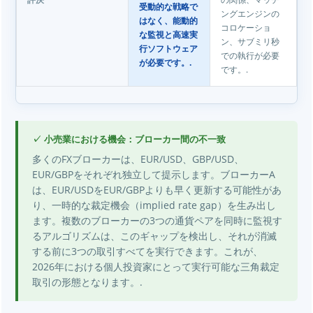
評決
受動的な戦略で
ングエンジンの
はなく、能動的
コロケーショ
な監視と高速実
ン、サブミリ秒
行ソフトウェア
での執行が必要
が必要です。.
です。.
✓ 小売業における機会：ブローカー間の不一致
多くのFXブローカーは、EUR/USD、GBP/USD、
EUR/GBPをそれぞれ独立して提示します。ブローカーA
は、EUR/USDをEUR/GBPよりも早く更新する可能性があ
り、一時的な裁定機会（implied rate gap）を生み出し
ます。複数のブローカーの3つの通貨ペアを同時に監視す
るアルゴリズムは、このギャップを検出し、それが消滅
する前に3つの取引すべてを実行できます。これが、
2026年における個人投資家にとって実行可能な三角裁定
取引の形態となります。.