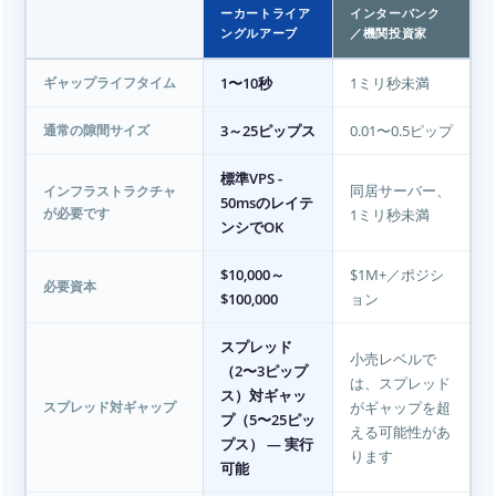
ーカートライア
インターバンク
ングルアーブ
／機関投資家
1〜10秒
1ミリ秒未満
ギャップライフタイム
3～25ピップス
0.01〜0.5ピップ
通常の隙間サイズ
標準VPS -
同居サーバー、
インフラストラクチャ
50msのレイテ
1ミリ秒未満
が必要です
ンシでOK
$10,000～
$1M+／ポジシ
必要資本
$100,000
ョン
スプレッド
小売レベルで
（2〜3ピップ
は、スプレッド
ス）対ギャッ
がギャップを超
スプレッド対ギャップ
プ（5〜25ピッ
える可能性があ
プス） — 実行
ります
可能