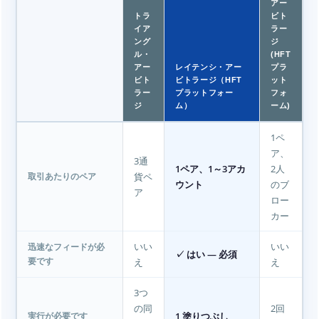
アー
トラ
ビト
イア
ラー
ング
ジ
ル・
(HFT
アー
レイテンシ・アー
プラ
ビト
ビトラージ（HFT
ット
ラー
プラットフォー
フォ
ジ
ム）
ーム)
1ペ
ア、
3通
1ペア、1～3アカ
2人
貨ペ
取引あたりのペア
ウント
のブ
ア
ロー
カー
いい
いい
迅速なフィードが必
✓ はい — 必須
え
え
要です
3つ
の同
2回
1 塗りつぶし
実行が必要です