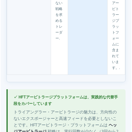
ない
アー
戦略
ビト
を求
ラー
める
ジプ
トレ
ラッ
ーダ
トフ
ー.
ォー
ムに
含ま
れて
いま
す。.
✓ HFTアービトラージプラットフォームは、実践的な代替手
段をカバーしています
トライアングラー・アービトラージの魅力は、方向性の
ないエクスポージャーと高速フィードを必要としないこ
とです。HFTアービトラージ・プラットフォームは
ヘッ
ジアービトラージ
戦略は、実行回数が少なく（3回から2