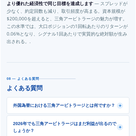
より優れた経済性で同じ目標を達成します
— スプレッドが
少なく、約定回数も減り、取引頻度が高まる。資本規模が
$200,000を超えると、三角アービトラージの魅力が増す。
この水準では、大口ポジションの1回転あたりのリターンが
0.06%となり、シグナル1回あたりで実質的な絶対額が生み
出される。.
08 — よくある質問
よくある質問
+
外国為替における三角アービトラージとは何ですか？
トライアングルアービトラージは、3つの関連通貨ペア間
2026年でも三角アービトラージはまだ利益が出るので
+
の価格設定の不一致を利用します。EUR/USD、
しょうか？
GBP/USD、EUR/GBPの相関関係が数学的に整合しない場