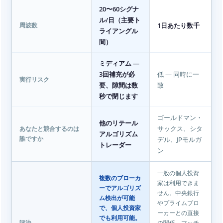
20〜60シグナ
ル/日（主要ト
1日あたり数千
周波数
ライアングル
間）
ミディアム —
3回補充が必
低 — 同時に一
実行リスク
要、隙間は数
致
秒で閉じます
ゴールドマン・
他のリテール
サックス、シタ
あなたと競合するのは
アルゴリズム
デル、JPモルガ
誰ですか
トレーダー
ン
一般の個人投資
複数のブローカ
家は利用できま
ーでアルゴリズ
せん。中央銀行
ム検出が可能
やプライムブロ
で、個人投資家
ーカーとの直接
でも利用可能。
の関係、マッチ