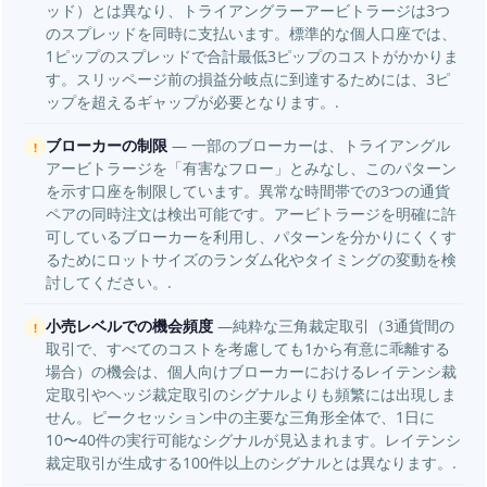
ッド）とは異なり、トライアングラーアービトラージは3つ
のスプレッドを同時に支払います。標準的な個人口座では、
1ピップのスプレッドで合計最低3ピップのコストがかかりま
す。スリッページ前の損益分岐点に到達するためには、3ピ
ップを超えるギャップが必要となります。.
ブローカーの制限
— 一部のブローカーは、トライアングル
!
アービトラージを「有害なフロー」とみなし、このパターン
を示す口座を制限しています。異常な時間帯での3つの通貨
ペアの同時注文は検出可能です。アービトラージを明確に許
可しているブローカーを利用し、パターンを分かりにくくす
るためにロットサイズのランダム化やタイミングの変動を検
討してください。.
小売レベルでの機会頻度
—純粋な三角裁定取引（3通貨間の
!
取引で、すべてのコストを考慮しても1から有意に乖離する
場合）の機会は、個人向けブローカーにおけるレイテンシ裁
定取引やヘッジ裁定取引のシグナルよりも頻繁には出現しま
せん。ピークセッション中の主要な三角形全体で、1日に
10〜40件の実行可能なシグナルが見込まれます。レイテンシ
裁定取引が生成する100件以上のシグナルとは異なります。.