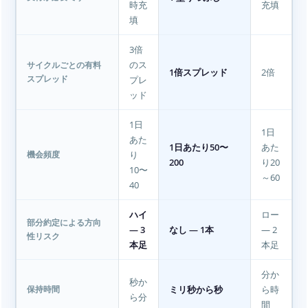
時充
充填
填
3倍
のス
サイクルごとの有料
1倍スプレッド
2倍
プレ
スプレッド
ッド
1日
1日
あた
1日あたり50〜
あた
り
機会頻度
200
り20
10〜
～60
40
ハイ
ロー
部分約定による方向
— 3
なし — 1本
— 2
性リスク
本足
本足
分か
秒か
ミリ秒から秒
ら時
保持時間
ら分
間