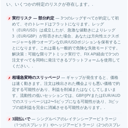
い、いくつかの特定のリスクが存在します。.
実行リスク — 部分約定
— 3つのレッグすべてが約定して初
✗
めて、そのトレードはフラットになります。レッグ
1（EUR/USD）は成立したが、急激な値動きによりレッグ
3（EUR/GBP）が拒否された場合、あなたは方向性エクスポ
ージャーを持つオープンなEUR/USDポジションを保有するこ
とになります。これは最も一般的で危険な失敗モードです。
解決策：可能な限りアトミック実行で、FIX API経由で3つの
注文すべてを同時に発注できるプラットフォームを使用して
ください。.
相場急変時のスリッページ
— ギャップが発生すると、価格
✗
は速く動きます。注文は検出された機会よりも悪い価格で約
定する可能性があり、利益を削減またはなくしてしまいま
す。流動性の低いセッションでは、GBP/JPYまたはEUR/AUD
でのスリッページは2〜5ピップになる可能性があり、3ピッ
プの総利益を完全に消滅させる可能性があります。.
3回払いで
— シングルペアのレイテンシーアービトラージ
✗
（1つのスプレッド）やヘッジアービトラージ（2つのスプレ