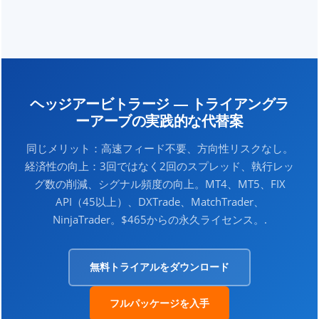
動性が最も厚く、スプレッド（ECNブローカーで0.1～1.0
してシグナルの頻度が高いという特徴があります。特に3
ピップ）が最も狭く、リテールブローカーのミスマッチ
ペアの数学的ローテーションを望むトレーダーのため
が最も頻繁に発生します。EUR/USD/JPYは2番目 – アジア
に、プラットフォームは複数のブローカーへのMT4、FIX
時間帯のティック頻度が高いため、より多くの機会が生
API、cTraderの同時接続をサポートしており、各ペアの
まれます。USD/AUD/EURはシドニー/東京のオーバーラ
異なるブローカーフィード間でのカスタムトライアング
ップ中にうまく機能します。流動性の低いエキゾチック
ル監視を可能にします。.
通貨のトライアングルは、スプレッド（5～20ピップ）が
ヘッジアービトラージ — トライアングラ
実行前にほとんどの利益を消滅させるため避けてくださ
ーアーブの実践的な代替案
い。.
同じメリット：高速フィード不要、方向性リスクなし。
経済性の向上：3回ではなく2回のスプレッド、執行レッ
グ数の削減、シグナル頻度の向上。MT4、MT5、FIX
API（45以上）、DXTrade、MatchTrader、
NinjaTrader。$465からの永久ライセンス。.
無料トライアルをダウンロード
フルパッケージを入手