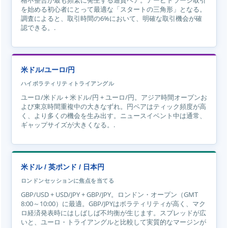
格不整合が最も頻繁に発生する通貨ペア。アービトラージ取引
を始める初心者にとって最適な「スタートの三角形」となる。
調査によると、取引時間の6%において、明確な取引機会が確
認できる。.
米ドル/ユーロ/円
ハイボラティリティトライアングル
ユーロ/米ドル + 米ドル/円 + ユーロ/円。アジア時間オープンお
よび東京時間重複中の大きなずれ。円ペアはティック頻度が高
く、より多くの機会を生み出す。ニュースイベント中は通常、
ギャップサイズが大きくなる。.
米ドル / 英ポンド / 日本円
ロンドンセッションに焦点を当てる
GBP/USD + USD/JPY + GBP/JPY。ロンドン・オープン（GMT
8:00～10:00）に最適。GBP/JPYはボラティリティが高く、マク
ロ経済発表時にはしばしば不均衡が生じます。スプレッドが広
いと、ユーロ・トライアングルと比較して実質的なマージンが