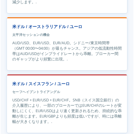
減少します。.
米ドル / オーストラリアドル / ユーロ
太平洋セッションの機会
AUD/USD、EUR/USD、EUR/AUD。シドニー/東京時間帯
（GMT 00:00〜04:00）が最もチャンス。アジアの低流動性時間
帯はAUD/USDがインプライドレートから乖離。ブローカー間
のギャップがより頻繁に出現。.
米ドル / スイスフラン / ユーロ
セーフヘイブントライアングル
USD/CHF + EUR/USD + EUR/CHF。SNB（スイス国立銀行）の
介入履歴により、一部のブローカーではEUR/CHFのレートが変
動しにくく、EUR/USDはより速く更新されるため、持続的な乖
離が生じます。EUR/GBPよりも頻度は低いですが、時には乖離
幅が大きくなります。.