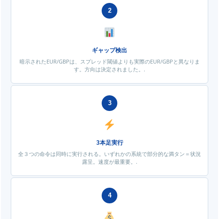
2
ギャップ検出
暗示されたEUR/GBPは、スプレッド閾値よりも実際のEUR/GBPと異なりま
す。方向は決定されました。.
3
3本足実行
全３つの命令は同時に実行される。いずれかの系統で部分的な満タン＝状況
露呈。速度が最重要。.
4