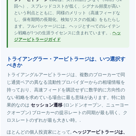
回へ）、スプレッドコストが低く、シグナル頻度が高い
という利点とともに、同様のメリット（高速フィードな
し、保有期間の長期化、検知リスクの低減）をもたらし
ます。フルパッケージには、ヘッジとすべてのレイテン
シ戦略が1つの生涯ライセンスに含まれています。.
ヘッ
ジアービトラージガイド
トライアングラー・アービトラージは、いつ選択す
べきか
トライアングルアービトラージは、複数のブローカーで同
じ通貨ペアの異なる流動性プロバイダーからの相場情報を
持っており、高速フィードを購読せずに数学的に方向性の
ない戦略を求めている場合に最も意味があります。特に効
果的なのは
セッション遷移
(ロンドンオープン、ニューヨー
クオープン) ブローカーの提示レートの同期が最も弱く、ク
ロスレートのずれが最も大きい時。.
ほとんどの個人投資家にとって,
ヘッジアービトラージは、