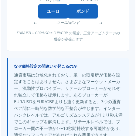
ユーロ
ポンド
←————— ユーロ/ポンド —————→
EUR/USD ÷ GBP/USD ≠ EUR/GBP の場合、三角アービトラージの
機会が存在します
なぜ価格設定の間違いが起こるのか
通貨市場は分散化されており、単一の取引所が価格を設
定することはありません。さまざまなマーケットメーカ
ー、流動性プロバイダー、リテールブローカーがそれぞ
れ独立して価格を提示します。あるブローカーが
EUR/USDをEUR/GBPよりも速く更新すると、3つの通貨
ペア間に一時的な数学的な不整合が生じます。インター
バンクレベルでは、アルゴリズムシステムが1ミリ秒未満
でこのギャップを解消します。リテールレベルでは、ブ
ローカー間の不一致が1〜10秒間持続する可能性があり、
適切なソフトウェアがあればこれを悪用できます。.