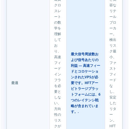
クロ
容な
スレ
リテ
ート
ール
の数
ブロ
学を
ーカ
理解
ー。
して
検出
お
リス
り、
ク最
最大信号周波数お
高速
小、
よび信号あたりの
フィ
ファ
利益 — 高速フィー
ード
スト
ドとコロケーショ
イン
フィ
ンされたVPSが必
フラ
ード
要です。HFTアー
最適
を必
な
ビトラージプラッ
要と
し、
トフォームには、6
しな
安定
つのレイテンシ戦
い、
した
略が含まれていま
方向
リタ
す。.
性の
ー
リス
ン。
クが
HFT