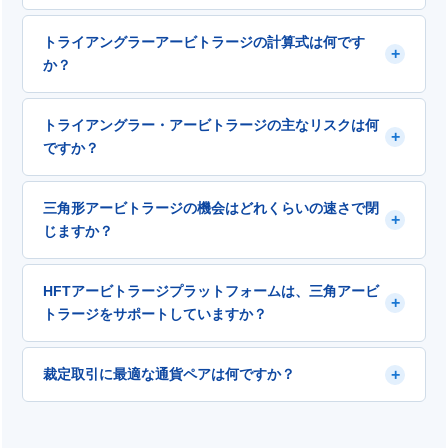
合、3つのペアすべてを通じて資金を両替すると、初期額
インターバンクレベルでは、否、個人トレーダーが悪用
よりも多くの金額が得られます。検出式：EUR/USD ÷
トライアングラーアービトラージの計算式は何です
+
できる前にクローズしました。個人ブローカー間レベル
GBP/USD ≠ EUR/GBP。この不等式が存在し、総スプレッ
か？
では、はい、ただし重大な注意点があります。異なる個
ドコストを超える場合、3つの all legs を同時に実行する
人ブローカーは同じ通貨ペアを独立して提示するため、
ことで、リスクフリーの利益が確定します。.
検出公式：A/B × B/C × C/A = 1。この積が1と等しくない
一時的な不一致が生じ、それは1〜10秒持続します。複数
トライアングラー・アービトラージの主なリスクは何
+
場合、機会が存在します。EUR/USD/GBP建て：EUR/USD
のブローカーフィードを同時にアルゴリズムで検出し、
ですか？
÷ GBP/USD = 含意EUR/GBP。実際のEUR/GBPが含意
FIX APIまたはMT4で実行すると、個人ブローカー間三角
EUR/GBPと総スプレッドコストを超える差がある場合、
裁定取引は、主要な三角で1日あたり10〜40の有効なシグ
主なリスクは、部分約定です。2つのレッグが約定しても
取引：割高のペアを売り、他の2つのペアにわたる割安の
三角形アービトラージの機会はどれくらいの速さで閉
ナルを生成します。.
+
3つ目が約定しない場合、約定した2つのペアで方向性エ
合成等価物を買います。利益＝1からのパーセンテージ偏
じますか？
クスポージャーを抱えることになります。これは、ギャ
差マイナス3つのスプレッドマイナススリッページ。.
ップが出現してすぐに閉じるボラティリティの高い市場
インターバンクレベルでは1ミリ秒未満です。リテール・
で特に危険です。二次的なリスクとしては、3つの約定す
HFTアービトラージプラットフォームは、三角アービ
+
クロスブローカーレベルでは、研究によると、流動性の
べてにおけるスリッページ（それぞれコストが加算され
トラージをサポートしていますか？
低い期間には30秒まで続くものもありますが、平均で1～
る）、1回のローテーションで3つのスプレッドを支払う
10秒間機会が持続します。裁定取引はレイテンシー・ア
こと（レイテンシーアービトラージやヘッジアービトラ
HFT アービトラージプラットフォームのヘッジアービト
ービトラージのようなミリ秒未満の実行を必要としませ
+
裁定取引に最適な通貨ペアは何ですか？
ージよりも高い最小利益ギャップ）、そして3者同時パタ
ラージ戦略は、三角アービトラージと同様に、ブローカ
ん。レイテンシー50ミリ秒の標準的なVPSでも、リテー
ーンが検出された場合のブローカーによる制限が挙げら
ー間の価格設定の非効率性を捉えます。ただし、実行レ
ル・クロスブローカーの機会を確実に捉えることができ
れます。.
EUR/USD/GBPのトライアングルは最も信頼性が高く、流
グが3つではなく2つ、スプレッドが3つではなく2つ、そ
ます。.