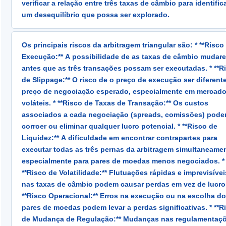
verificar a relação entre três taxas de câmbio para identific
um desequilíbrio que possa ser explorado.
A fórmula de detecção: A/B × B/C × C/A = 1. Se este produto 
Os principais riscos da arbitragem triangular são: * **Risco de
uma oportunidade existe. Em termos de EUR/USD/GBP: EUR
Execução:** A possibilidade de as taxas de câmbio mudar
GBP/USD = EUR/GBP implícito. Se EUR/GBP real ≠ EUR/GBP im
antes que as três transações possam ser executadas. * **Risco
por mais do que o custo total do spread, negocie: venda o 
de Slippage:** O risco de o preço de execução ser diferent
preço excessivo, compre o equivalente sintético com preço
preço de negociação esperado, especialmente em mercad
insuficiente nas outras duas pares. Lucro = desvio percentu
voláteis. * **Risco de Taxas de Transação:** Os custos
menos três spreads menos slippage.
associados a cada negociação (spreads, comissões) pod
corroer ou eliminar qualquer lucro potencial. * **Risco de
Liquidez:** A dificuldade em encontrar contrapartes para
executar todas as três pernas da arbitragem simultaneamen
especialmente para pares de moedas menos negociados. *
**Risco de Volatilidade:** Flutuações rápidas e imprevisívei
nas taxas de câmbio podem causar perdas em vez de lucros
**Risco Operacional:** Erros na execução ou na escolha d
pares de moedas podem levar a perdas significativas. * **Risco
de Mudança de Regulação:** Mudanças nas regulamentaç