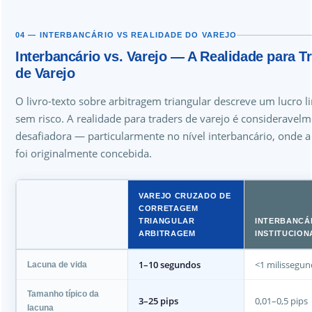
04 — INTERBANCÁRIO VS REALIDADE DO VAREJO
Interbancário vs. Varejo — A Realidade para T
de Varejo
O livro-texto sobre arbitragem triangular descreve um lucro 
sem risco. A realidade para traders de varejo é consideravel
desafiadora — particularmente no nível interbancário, onde a 
foi originalmente concebida.
VAREJO CRUZADO DE
CORRETAGEM
TRIANGULAR
INTERBANCÁR
ARBITRAGEM
INSTITUCION
1–10 segundos
<1 milissegu
Lacuna de vida
Tamanho típico da
3–25 pips
0,01–0,5 pips
lacuna