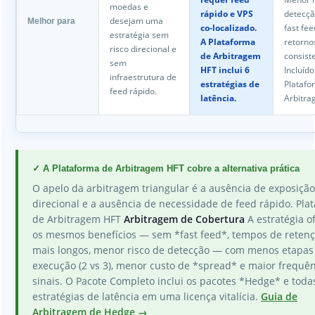
moedas e
rápido e VPS
detecçã
desejam uma
Melhor para
co-localizado.
fast fee
estratégia sem
A Plataforma
retorno
risco direcional e
de Arbitragem
consist
sem
HFT inclui 6
Incluído
infraestrutura de
estratégias de
Platafo
feed rápido.
latência.
Arbitra
✓ A Plataforma de Arbitragem HFT cobre a alternativa prática
O apelo da arbitragem triangular é a ausência de exposição
direcional e a ausência de necessidade de feed rápido. Pla
de Arbitragem HFT
Arbitragem de Cobertura
A estratégia o
os mesmos benefícios — sem *fast feed*, tempos de reten
mais longos, menor risco de detecção — com menos etapas
execução (2 vs 3), menor custo de *spread* e maior frequê
sinais. O Pacote Completo inclui os pacotes *Hedge* e toda
estratégias de latência em uma licença vitalícia.
Guia de
Arbitragem de Hedge →