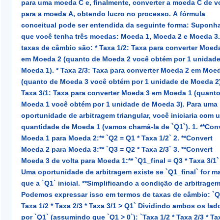
para uma moeda C e, finalmente, converter a moeda C de v
de múltiplas corretoras simultaneamente e execução via FIX
para a moeda A, obtendo lucro no processo. A fórmula
MT4, a arbitragem triangular nas corretoras de varejo cruz
conceitual pode ser entendida da seguinte forma: Suponha
gera de 10 a 40 sinais viáveis por dia em triângulos maiores
que você tenha três moedas: Moeda 1, Moeda 2 e Moeda 3.
taxas de câmbio são: * Taxa 1/2: Taxa para converter Moeda 1
em Moeda 2 (quanto de Moeda 2 você obtém por 1 unidade
Moeda 1). * Taxa 2/3: Taxa para converter Moeda 2 em Moeda 3
(quanto de Moeda 3 você obtém por 1 unidade de Moeda 2)
Taxa 3/1: Taxa para converter Moeda 3 em Moeda 1 (quant
Moeda 1 você obtém por 1 unidade de Moeda 3). Para uma
oportunidade de arbitragem triangular, você iniciaria com 
quantidade de Moeda 1 (vamos chamá-la de `Q1`). 1. **Convert
Moeda 1 para Moeda 2:** `Q2 = Q1 * Taxa 1/2` 2. **Convert
Moeda 2 para Moeda 3:** `Q3 = Q2 * Taxa 2/3` 3. **Convert
Moeda 3 de volta para Moeda 1:** `Q1_final = Q3 * Taxa 3/1`
Uma oportunidade de arbitragem existe se `Q1_final` for m
que a `Q1` inicial. **Simplificando a condição de arbitragem:**
Podemos expressar isso em termos de taxas de câmbio: `Q1 *
Taxa 1/2 * Taxa 2/3 * Taxa 3/1 > Q1` Dividindo ambos os lados
por `Q1` (assumindo que `Q1 > 0`): `Taxa 1/2 * Taxa 2/3 * Taxa