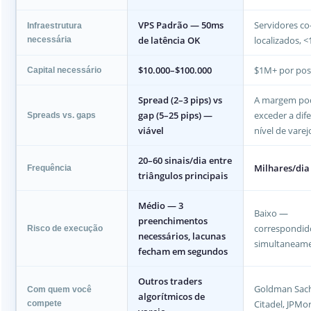
VPS Padrão — 50ms
Servidores co
Infraestrutura
de latência OK
localizados, 
necessária
$10.000–$100.000
$1M+ por pos
Capital necessário
Spread (2–3 pips) vs
A margem po
gap (5–25 pips) —
exceder a dif
Spreads vs. gaps
viável
nível de varej
20–60 sinais/dia entre
Milhares/dia
Frequência
triângulos principais
Médio — 3
Baixo —
preenchimentos
correspondid
Risco de execução
necessários, lacunas
simultaneam
fecham em segundos
Outros traders
Goldman Sach
Com quem você
algorítmicos de
Citadel, JPMo
compete