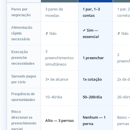
3 pares de
1 par, 1–3
1 par, 2
Pares por
moedas
contas
correto
negociação
Alimentação
✓ Sim —
✗ Não
✗ Não
rápida
essencial
necessária
3
Execução
2
preenchimentos
1 preencher
preenche
preenc
necessidades
simultâneos
Spreads pagos
3× de alcance
1x cotação
2x de d
por ciclo
Frequência de
10–40/dia
50–200/dia
20–60/
oportunidades
Risco
Nenhum — 1
Baixo 
direcional se
Alto — 3 pernas
perna
pernas
preenchimento
parcial