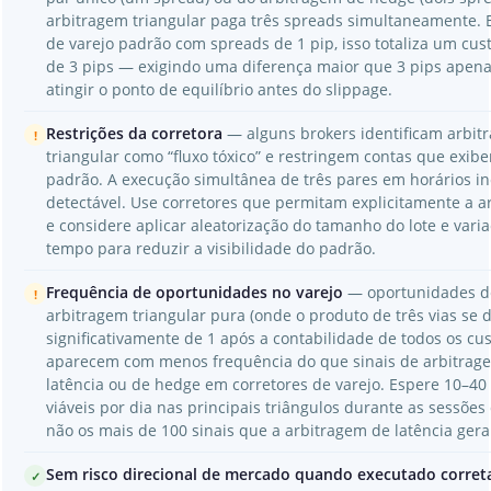
arbitragem triangular paga três spreads simultaneamente. 
de varejo padrão com spreads de 1 pip, isso totaliza um cu
de 3 pips — exigindo uma diferença maior que 3 pips apen
atingir o ponto de equilíbrio antes do slippage.
Restrições da corretora
— alguns brokers identificam arbit
!
triangular como “fluxo tóxico” e restringem contas que exib
padrão. A execução simultânea de três pares em horários i
detectável. Use corretores que permitam explicitamente a 
e considere aplicar aleatorização do tamanho do lote e vari
tempo para reduzir a visibilidade do padrão.
Frequência de oportunidades no varejo
— oportunidades d
!
arbitragem triangular pura (onde o produto de três vias se 
significativamente de 1 após a contabilidade de todos os cus
aparecem com menos frequência do que sinais de arbitrag
latência ou de hedge em corretores de varejo. Espere 10–40 
viáveis por dia nas principais triângulos durante as sessões
não os mais de 100 sinais que a arbitragem de latência gera
Sem risco direcional de mercado quando executado corre
✓