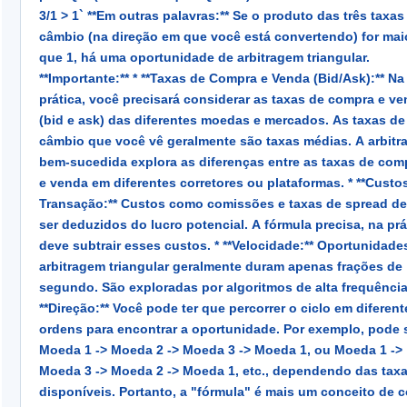
3/1 > 1` **Em outras palavras:** Se o produto das três taxas de
câmbio (na direção em que você está convertendo) for mai
que 1, há uma oportunidade de arbitragem triangular.
**Importante:** * **Taxas de Compra e Venda (Bid/Ask):** Na
prática, você precisará considerar as taxas de compra e v
(bid e ask) das diferentes moedas e mercados. As taxas de
câmbio que você vê geralmente são taxas médias. A arbit
bem-sucedida explora as diferenças entre as taxas de com
e venda em diferentes corretores ou plataformas. * **Custos de
Transação:** Custos como comissões e taxas de spread d
ser deduzidos do lucro potencial. A fórmula precisa, na prá
deve subtrair esses custos. * **Velocidade:** Oportunidades de
arbitragem triangular geralmente duram apenas frações de
segundo. São exploradas por algoritmos de alta frequência
**Direção:** Você pode ter que percorrer o ciclo em diferent
ordens para encontrar a oportunidade. Por exemplo, pode 
Moeda 1 -> Moeda 2 -> Moeda 3 -> Moeda 1, ou Moeda 1 ->
Moeda 3 -> Moeda 2 -> Moeda 1, etc., dependendo das tax
disponíveis. Portanto, a "fórmula" é mais um conceito de como