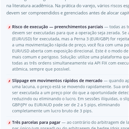
na literatura acadêmica. Na prática do varejo, vários riscos es
devem ser compreendidos e gerenciados antes de alocar capit
Risco de execução — preenchimentos parciais
— todas as t
✗
devem ser executadas para que a operação seja zerada. Se 
(EUR/USD) for executada, mas a Perna 3 (EUR/GBP) for rejeit
a uma movimentação rápida de preço, você fica com uma po
EUR/USD aberta com exposição direcional. Este é o modo de
mais comum e perigoso. Solução: utilize uma plataforma qu
todas as três ordens simultaneamente via API FIX com exec
atômica, sempre que possível.
Slippage em movimentos rápidos de mercado
— quando ap
✗
uma lacuna, o preço está se movendo rapidamente. Sua or
ser executada a um preço pior do que a oportunidade detec
reduzindo ou eliminando o lucro. Em sessões ilíquidas, o s
GBP/JPY ou EUR/AUD pode ser de 2 a 5 pips, eliminando
completamente um lucro bruto de 3 pips.
Três parcelas para pagar
— ao contrário do arbitragem de l
✗
par único (um spread) ou do arbitragem de hedge (dois spre