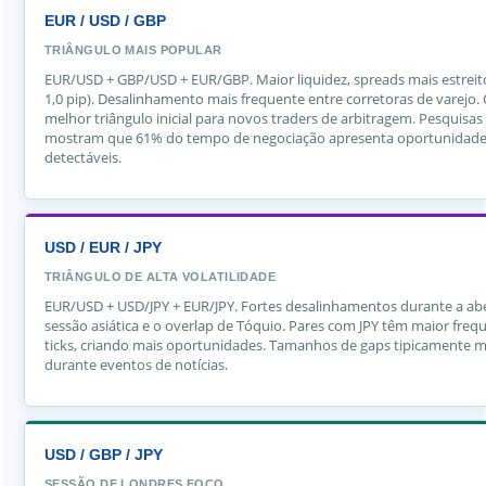
EUR / USD / GBP
TRIÂNGULO MAIS POPULAR
EUR/USD + GBP/USD + EUR/GBP. Maior liquidez, spreads mais estreito
1,0 pip). Desalinhamento mais frequente entre corretoras de varejo.
melhor triângulo inicial para novos traders de arbitragem. Pesquisas
mostram que 61% do tempo de negociação apresenta oportunidad
detectáveis.
USD / EUR / JPY
TRIÂNGULO DE ALTA VOLATILIDADE
EUR/USD + USD/JPY + EUR/JPY. Fortes desalinhamentos durante a ab
sessão asiática e o overlap de Tóquio. Pares com JPY têm maior freq
ticks, criando mais oportunidades. Tamanhos de gaps tipicamente m
durante eventos de notícias.
USD / GBP / JPY
SESSÃO DE LONDRES FOCO