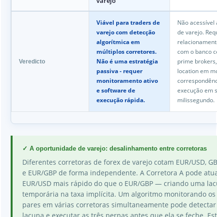
varejo
Viável para traders de
Não acessível 
varejo com detecção
de varejo. Req
algorítmica em
relacionament
múltiplos corretores.
com o banco ce
Não é uma estratégia
prime brokers,
Veredicto
passiva - requer
location em m
monitoramento ativo
correspondênc
e software de
execução em 
execução rápida.
milissegundo.
✓ A oportunidade de varejo: desalinhamento entre corretoras
Diferentes corretoras de forex de varejo cotam EUR/USD, G
e EUR/GBP de forma independente. A Corretora A pode atua
EUR/USD mais rápido do que o EUR/GBP — criando uma la
temporária na taxa implícita. Um algoritmo monitorando os 
pares em várias corretoras simultaneamente pode detectar
lacuna e executar as três pernas antes que ela se feche. Est