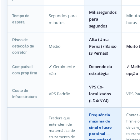
Milissegundos
Segundos para
Minuto
Tempo de
para
minutos
horas
espera
segundos
Alto (Uma
Risco de
Médio
Perna) / Baixo
Muito 
detecção de
corretor
(3 Pernas)
✗ Geralmente
Depende da
✓ Mel
Compatível
não
estratégia
opção
com prop firm
VPS Co-
Custo de
VPS Padrão
localizados
VPS Pa
infraestrutura
(LD4/NY4)
Frequência
Contas 
Traders que
máxima de
firm e 
entendem de
sinal e lucro
de vare
matemática de
por sinal —
tolerant
cruzamento de
requer feed
Menor r