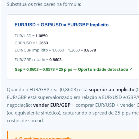
Substitua os três pares na fórmula:
EUR/USD ÷ GBP/USD = EUR/GBP Implícito
EUR/USD =
1.0850
GBP/USD =
1.2650
EUR/GBP implícito = 1,0850 ÷ 1,2650 =
0.8578
EUR/GBP cotado =
0.8603
Gap = 0,8603 − 0,8578 = 25 pips → Oportunidade detectada ✓
Quando o EUR/GBP real (0,8603) está
superior ao implícito
(0
EUR/GBP está supervalorizado em relação a EUR/USD e GBP/
negociação:
vender EUR/GBP
+ comprar EUR/USD + vender
(ou equivalente sintético), capturando o spread de 25 pips m
custos de spread.
⚠ O problema da propagação