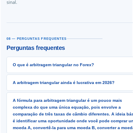
sinal.
08 — PERGUNTAS FREQUENTES
Perguntas frequentes
O que é arbitragem triangular no Forex?
O arbitragem triangular explora inconsistências de preços e
A arbitragem triangular ainda é lucrativa em 2026?
três pares de moedas relacionados. Quando EUR/USD, GBP/
EUR/GBP não estão matematicamente alinhados, a conversã
No nível interbancário — não, ele fechou antes que os trade
dinheiro através dos três pares produz mais do que o valor i
A fórmula para arbitragem triangular é um pouco mais
varejo pudessem explorá-lo. No nível de corretoras de varej
A fórmula de detecção: EUR/USD ÷ GBP/USD ≠ EUR/GBP. Qu
complexa do que uma única equação, pois envolve a
cruzadas — sim, mas com ressalvas importantes. Diferentes
essa desigualdade existe e excede o custo total do spread, a
comparação de três taxas de câmbio diferentes. A ideia bá
corretoras de varejo citam os mesmos pares de moedas
execução de todas as três etapas simultaneamente garante
é identificar uma oportunidade onde você pode comprar u
independentemente, criando desalinhamentos temporários
lucro sem risco.
moeda A, convertê-la para uma moeda B, converter a moed
persistem por 1 a 10 segundos. Com detecção algorítmica e