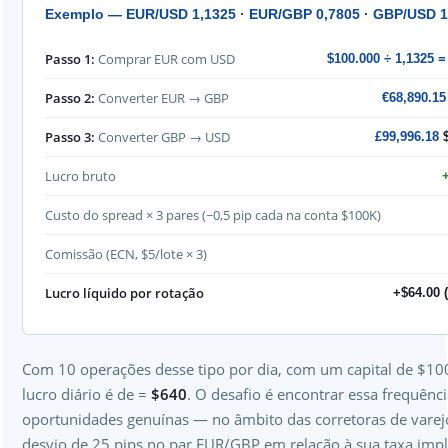
Exemplo — EUR/USD 1,1325 · EUR/GBP 0,7805 · GBP/USD 1
Passo 1:
Comprar EUR com USD
$100.000 ÷ 1,1325 
Passo 2:
Converter EUR → GBP
€68,890.1
Passo 3:
Converter GBP → USD
£99,996.18
Lucro bruto
Custo do spread × 3 pares (~0,5 pip cada na conta $100K)
Comissão (ECN, $5/lote × 3)
Lucro líquido por rotação
+$64.00 
Com 10 operações desse tipo por dia, com um capital de $10
lucro diário é de =
$640
. O desafio é encontrar essa frequênc
oportunidades genuínas — no âmbito das corretoras de vare
desvio de 25 pips no par EUR/GBP em relação à sua taxa implí