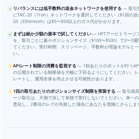
リバランスには低手数料の送金ネットワークを使用する
— 取引
✓
にTRC-20（Tron）ネットワークを選択してください（$1回の送
20（Ethereum）は$5〜$50以上のガス代がかかります。.
まずは紙か少額の資本で試してください
— HFTアービトラー
✓
を、取引ごとに最小ポジションサイズ（$100〜$500）で2〜
てください。実行時間、スリッページ、手数料が理論モデルと一
い。.
APIレート制限の消費を監視する
— 1秒あたりのボットが行うA
!
の公開されている制限値を大幅に下回るようにしてください。レ
レートし、運用全体を停止させる可能性があります。.
1回の取引あたりのポジションサイズ制限を実装する
— 取引残高
!
ージ取引は、片側で決して単独で実行しないでください。単一の
悪化し、2番目のレグが失敗した場合にあなたを危険にさらします