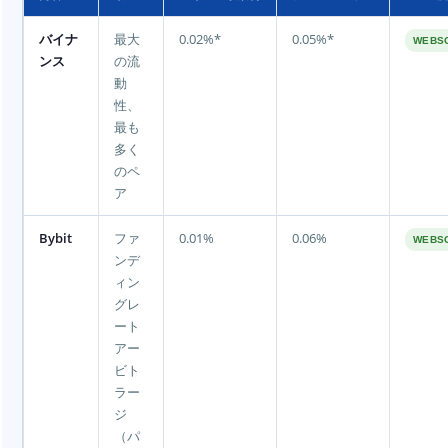
バイナ
最大
0.02%*
0.05%*
WEBS
ンス
の流
動
性、
最も
多く
のペ
ア
Bybit
ファ
0.01%
0.06%
WEBS
ンデ
ィン
グレ
ート
アー
ビト
ラー
ジ
（パ