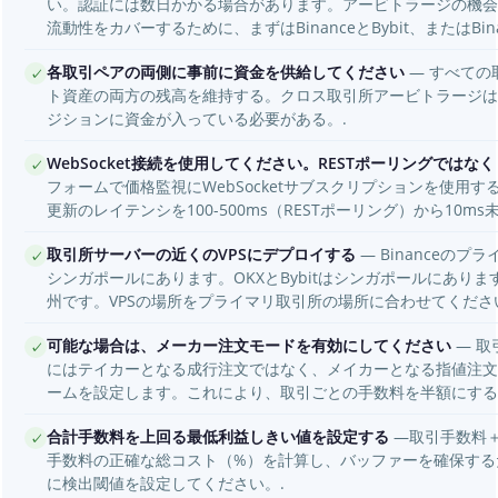
い。認証には数日かかる場合があります。アービトラージの機会
流動性をカバーするために、まずはBinanceとBybit、またはBin
各取引ペアの両側に事前に資金を供給してください
— すべての
✓
ト資産の両方の残高を維持する。クロス取引所アービトラージは
ジションに資金が入っている必要がある。.
WebSocket接続を使用してください。RESTポーリングではなく
✓
フォームで価格監視にWebSocketサブスクリプションを使用
更新のレイテンシを100-500ms（RESTポーリング）から10m
取引所サーバーの近くのVPSにデプロイする
— Binanceの
✓
シンガポールにあります。OKXとBybitはシンガポールにあります。C
州です。VPSの場所をプライマリ取引所の場所に合わせてくださ
可能な場合は、メーカー注文モードを有効にしてください
— 取
✓
にはテイカーとなる成行注文ではなく、メイカーとなる指値注文
ームを設定します。これにより、取引ごとの手数料を半額にする
合計手数料を上回る最低利益しきい値を設定する
—取引手数料
✓
手数料の正確な総コスト（%）を計算し、バッファーを確保するた
に検出閾値を設定してください。.