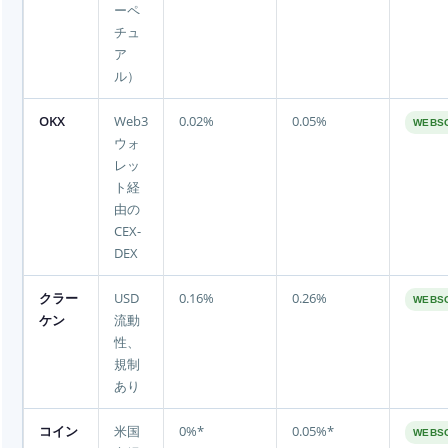
ーペ
チュ
ア
ル）
OKX
Web3
0.02%
0.05%
WEBS
ウォ
レッ
ト経
由の
CEX-
DEX
クラー
USD
0.16%
0.26%
WEBS
ケン
流動
性、
規制
あり
コイン
米国
0%*
0.05%*
WEBS