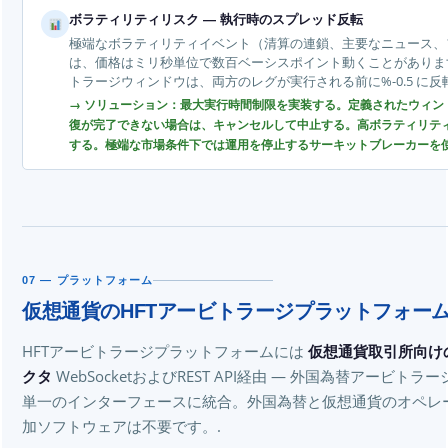
ボラティリティリスク — 執行時のスプレッド反転
極端なボラティリティイベント（清算の連鎖、主要なニュース、
は、価格はミリ秒単位で数百ベーシスポイント動くことがあります。
トラージウィンドウは、両方のレグが実行される前に%-0.5 に反
→ ソリューション：最大実行時間制限を実装する。定義されたウィンド
復が完了できない場合は、キャンセルして中止する。高ボラティリテ
する。極端な市場条件下では運用を停止するサーキットブレーカーを使
07 — プラットフォーム
仮想通貨のHFTアービトラージプラットフォー
HFTアービトラージプラットフォームには
仮想通貨取引所向け
クタ
WebSocketおよびREST API経由 — 外国為替アービ
単一のインターフェースに統合。外国為替と仮想通貨のオペレ
加ソフトウェアは不要です。.