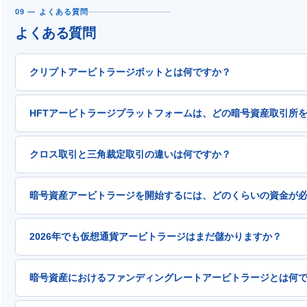
09 — よくある質問
よくある質問
クリプトアービトラージボットとは何ですか？
クリプトアービトラージボットは、複数の仮想通貨取引所間の
HFTアービトラージプラットフォームは、どの暗号資産取引所
の高い価格差を検出したときに取引を実行する自動化されたソ
引所で資産を売買し、同時に価格が高い取引所で売却します。
HFTアービトラージプラットフォームには、Binance、Bybit、OKX
単位で閉じるため、ボットは人間が対応できる速度をはるかに超
クロス取引と三角裁定取引の違いは何ですか？
KuCoin、Gate.io、MEXC、Bitget、Huobi/HTX、Bitfi
上の事前構築済みのWebSocketおよびREST API経由の仮想
クロス取引（空間的）アービトラージは、価格差を利用して、
ます。デフォルトリストにない取引所については、リクエスト
暗号資産アービトラージを開始するには、どのくらいの資金が
別の取引所で売却する取引です。両方の取引所に事前に資金を
加できます。.
アービトラージは、単一の取引所における3つの通貨ペア間の価
クロス取引アービトラージの場合、最低$1,000〜$2,000を2〜3の
ので、例えばBTC → ETH → USDT → BTC のような形で
2026年でも仮想通貨アービトラージはまだ儲かりますか？
常の0.1〜2%スプレッドマージンを考慮すると、有意義なリタ
が1つの取引所で完結するため、移管リスクはありませんが、機会
$10,000〜$25,000が必要です。単一取引所での三角形アー
られます。.
はい、しかし2021年から2023年に比べて利益率は低下してい
$1,000〜$5,000で十分です。機会が現れる前に、すべての
暗号資産におけるファンディングレートアービトラージとは何
引スプレッドは0.1%から2% の範囲であり、実質的なリター
があります。.
はより大きな資本が必要となります。適切なインフラを持つト