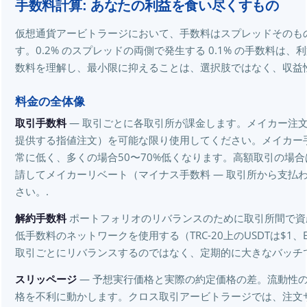
手数料計算: あなたの利益を食い尽くすもの
仮想通貨アービトラージにおいて、手数料はスプレッドそのも
す。0.2% のスプレッドの両側で発生する 0.1% の手数料は
数料を理解し、最小限に抑えることは、選択肢ではなく、収益
料金の全体像
取引手数料
— 取引ごとに各取引所が課金します。メイカー注
提供する指値注文）を可能な限り使用してください。メイカー
常に低く、多くの場合50〜70%低くなります。高額取引の場合
請してメイカーリベート（マイナス手数料 — 取引所から支払
さい。.
解約手数料
ポートフォリオのリバランスのために取引所間で資
低手数料のネットワークを使用する（TRC-20上のUSDTは$1、E
取引ごとにリバランスするのではなく、定期的に大きなバッチ
スリッページ
— 予想実行価格と実際の約定価格の差。流動性
格を不利に動かします。クロス取引アービトラージでは、注文