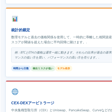
統計的裁定
数理モデルと過去の価格関係を使用して、一時的に乖離した相関資産
スコアが閾値を超えた場合に平均回帰に賭けます。.
例：BTCとETHの価格は通常一緒に動きます。それらの比率が過去の基
マンスの低い方を買い、パフォーマンスの高い方を売ります。.
時間から日数
検出リスクが低い
モデル依存
CEX-DEXアービトラージ
中央集権型取引所（CEX）とUniswap、PancakeSwap、Curve