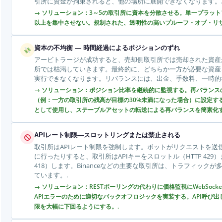
引所に資金が拘束されると、他の場所に展開できなくなります。
→ ソリューション：3～5の取引所に資本を分散させる。単一プラット
以上を集中させない。規制された、透明性の高いプルーフ・オブ・リザ
資本の不均衡 — 時間経過によるポジションのずれ
アービトラージが成功すると、売却側取引所では売却された資産
所では枯渇していきます。最終的に、どちらか一方が必要な資産
実行できなくなります。リバランスには、出金、手数料、一時的
→ ソリューション：ポジション比率を継続的に監視する。再バランス
（例：一方の取引所の残高が目標の30%未満になった場合）に設定する
として使用し、ステーブルアセットの転送による再バランスを簡素化す
APIレート制限—スロットリングまたは禁止される
取引所はAPIレート制限を強制します。ボットがリクエストを送
に行ったりすると、取引所はAPIキーをスロットル（HTTP 429
418）します。Binanceなどの主要な取引所は、トラフィック
ています。.
→ ソリューション：RESTポーリングの代わりに価格監視にWebSoc
APIエラーのために適切なバックオフロジックを実装する。API呼び
限を大幅に下回るようにする。.