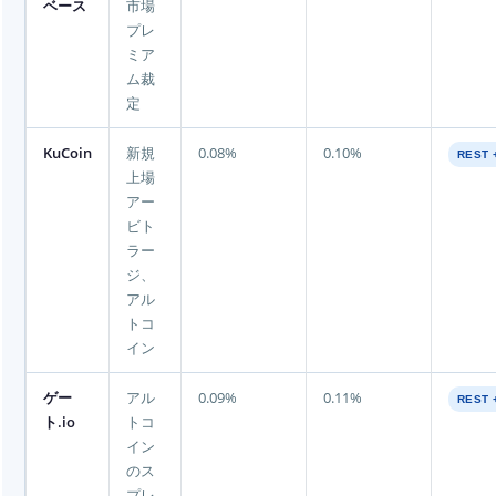
ベース
市場
プレ
ミア
ム裁
定
KuCoin
新規
0.08%
0.10%
REST 
上場
アー
ビト
ラー
ジ、
アル
トコ
イン
ゲー
アル
0.09%
0.11%
REST 
ト.io
トコ
イン
のス
プレ