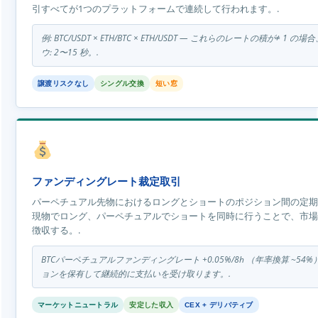
引すべてが1つのプラットフォームで連続して行われます。.
例: BTC/USDT × ETH/BTC × ETH/USDT — これらのレートの積が≠
ウ: 2〜15 秒。.
譲渡リスクなし
シングル交換
短い窓
ファンディングレート裁定取引
パーペチュアル先物におけるロングとショートのポジション間の定期
現物でロング、パーペチュアルでショートを同時に行うことで、市場
徴収する。.
BTCパーペチュアルファンディングレート +0.05%/8h （年率換算 ~
ョンを保有して継続的に支払いを受け取ります。.
マーケットニュートラル
安定した収入
CEX + デリバティブ