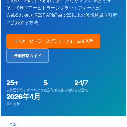
な戦略、利用すべき取引所、実行リスクの管理方法 —
そしてHFTアービトラージプラットフォームが
WebSocketとREST API経由で25以上の仮想通貨取引所
に接続する方法。.
HFTアービトラージプラットフォームを入手
詳細攻略ガイド
25+
5
24/7
仮想通貨取引所コネクタ
裁定取引戦略の種類
自動運転
2026年4月
最終更新
目次