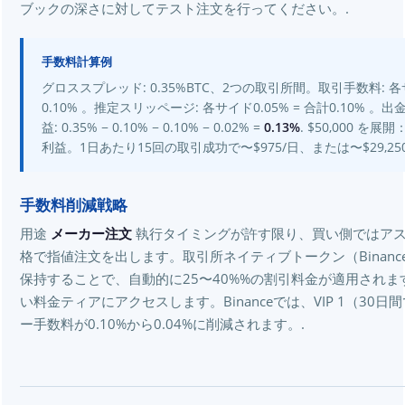
ブックの深さに対してテスト注文を行ってください。.
手数料計算例
グロススプレッド: 0.35%BTC、2つの取引所間。取引手数料: 各サ
0.10% 。推定スリッページ: 各サイド0.05% = 合計0.10% 。出
益: 0.35% − 0.10% − 0.10% − 0.02% =
0.13%
. $50,000 を
利益。1日あたり15回の取引成功で〜$975/日、または〜$29,25
手数料削減戦略
用途
メーカー注文
執行タイミングが許す限り、買い側ではア
格で指値注文を出します。取引所ネイティブトークン（Binance
保持することで、自動的に25〜40%%の割引料金が適用されま
い料金ティアにアクセスします。Binanceでは、VIP 1（30日
ー手数料が0.10%から0.04%に削減されます。.