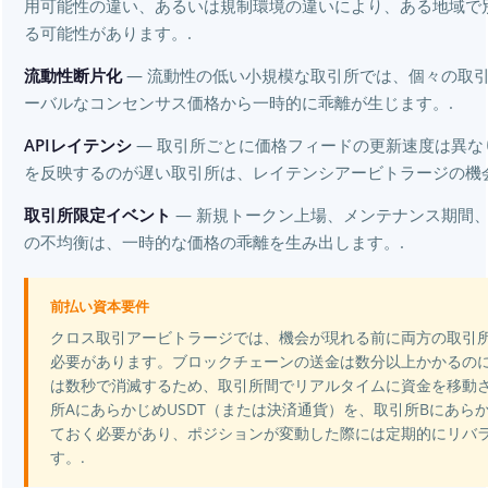
用可能性の違い、あるいは規制環境の違いにより、ある地域で
る可能性があります。.
流動性断片化
— 流動性の低い小規模な取引所では、個々の取
ーバルなコンセンサス価格から一時的に乖離が生じます。.
APIレイテンシ
— 取引所ごとに価格フィードの更新速度は異なりま
を反映するのが遅い取引所は、レイテンシアービトラージの機
取引所限定イベント
— 新規トークン上場、メンテナンス期間
の不均衡は、一時的な価格の乖離を生み出します。.
前払い資本要件
クロス取引アービトラージでは、機会が現れる前に両方の取引
必要があります。ブロックチェーンの送金は数分以上かかるの
は数秒で消滅するため、取引所間でリアルタイムに資金を移動
所AにあらかじめUSDT（または決済通貨）を、取引所Bにあら
ておく必要があり、ポジションが変動した際には定期的にリバ
す。.