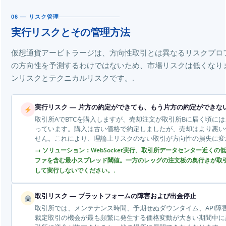
06 — リスク管理
実行リスクとその管理方法
仮想通貨アービトラージは、方向性取引とは異なるリスクプロ
の方向性を予測するわけではないため、市場リスクは低くなり
ンリスクとテクニカルリスクです。.
実行リスク — 片方の約定ができても、もう片方の約定ができな
取引所AでBTCを購入しますが、売却注文が取引所Bに届く頃に
っています。購入は古い価格で約定しましたが、売却はより悪い
せん。これにより、理論上リスクのない取引が方向性の損失に変
→ ソリューション：WebSocket実行、取引所データセンター近く
ファを含む最小スプレッド閾値。一方のレッグの注文板の奥行きが取
して実行しないでください。.
取引リスク — プラットフォームの障害および出金停止
取引所では、メンテナンス時間、予期せぬダウンタイム、API障
裁定取引の機会が最も頻繁に発生する価格変動が大きい期間中に