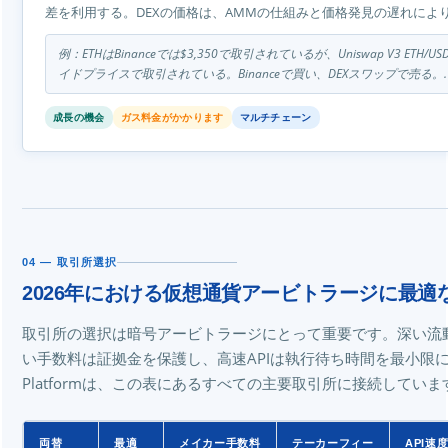
差を利用する。DEXの価格は、AMMの仕組みと価格発見の遅れにより
例：ETHはBinanceでは$3,350で取引されているが、Uniswap V3 ETH/
イドプライスで取引されている。Binanceで買い、DEXスワップで売る。.
成長の機会
ガス料金がかかります
マルチチェーン
04 — 取引所選択
2026年における仮想通貨アービトラージに最適
取引所の選択は暗号アービトラージにとって重要です。深い流
い手数料は証拠金を保護し、高速APIは執行待ち時間を最小限に抑えます
Platformは、この表にあるすべての主要取引所に接続していま
両替
最適
メイカー手数料
テーカーフィー
API速