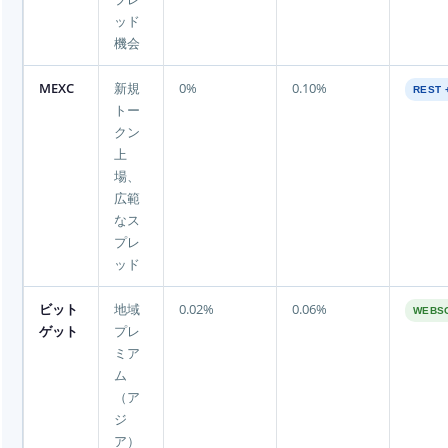
ッド
機会
MEXC
新規
0%
0.10%
REST 
トー
クン
上
場、
広範
なス
プレ
ッド
ビット
地域
0.02%
0.06%
WEBS
ゲット
プレ
ミア
ム
（ア
ジ
ア）