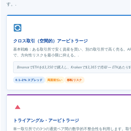
す。.
クロス取引（空間的）アービトラージ
基本戦略：ある取引所で安く資産を買い、別の取引所で高く売る。AP
で、方向性リスクを最小限に抑える。.
BinanceでETHを$3,350で購入し、Krakenで$3,365で売却 — ETH
0.1–2% スプレッド
両面前払い
移転リスク
トライアングル・アービトラージ
単一取引所での3つの通貨ペア間の数学的不整合性を利用します。取