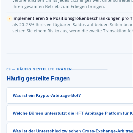
veröffentlichten Limits jedes Exchanges weit unterschreite
Ihren gesamten Betrieb zum Erliegen bringen.
Implementieren Sie Positionsgrößenbeschränkungen pro T
!
als 20–25% Ihres verfügbaren Saldos auf beiden Seiten bean
setzen Sie einem Risiko aus, wenn die zweite Transaktion feh
09 — HÄUFIG GESTELLTE FRAGEN
Häufig gestellte Fragen
Was ist ein Krypto-Arbitrage-Bot?
Ein Krypto-Arbitrage-Bot ist eine automatisierte Software,
Welche Börsen unterstützt die HFT Arbitrage Platform für 
überwacht und Trades ausführt, wenn sie profitable Preisu
Preis niedriger ist, und verkauft ihn gleichzeitig dort, wo de
Die HFT Arbitrage Plattform beinhaltet über 25 vorkonfigur
in Millisekunden schließen – weit schneller, als ein Mensch
Was ist der Unterschied zwischen Cross-Exchange-Arbitra