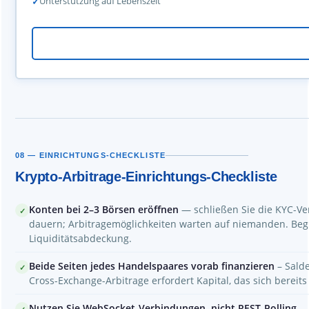
Unterstützung auf Lebenszeit
08 — EINRICHTUNGS-CHECKLISTE
Krypto-Arbitrage-Einrichtungs-Checkliste
Konten bei 2–3 Börsen eröffnen
— schließen Sie die KYC-Ver
✓
dauern; Arbitragemöglichkeiten warten auf niemanden. Begi
Liquiditätsabdeckung.
Beide Seiten jedes Handelspaares vorab finanzieren
– Sald
✓
Cross-Exchange-Arbitrage erfordert Kapital, das sich bereits 
Nutzen Sie WebSocket-Verbindungen, nicht REST-Polling
— 