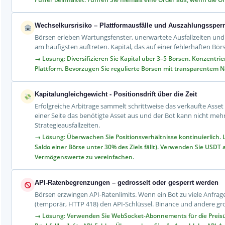
Wechselkursrisiko – Plattformausfälle und Auszahlungssper
Börsen erleben Wartungsfenster, unerwartete Ausfallzeiten und A
am häufigsten auftreten. Kapital, das auf einer fehlerhaften Bö
→ Lösung: Diversifizieren Sie Kapital über 3–5 Börsen. Konzentri
Plattform. Bevorzugen Sie regulierte Börsen mit transparentem 
Kapitalungleichgewicht - Positionsdrift über die Zeit
Erfolgreiche Arbitrage sammelt schrittweise das verkaufte Asset 
einer Seite das benötigte Asset aus und der Bot kann nicht m
Strategieausfallzeiten.
→ Lösung: Überwachen Sie Positionsverhältnisse kontinuierlich. L
Saldo einer Börse unter 30% des Ziels fällt). Verwenden Sie USD
Vermögenswerte zu vereinfachen.
API-Ratenbegrenzungen – gedrosselt oder gesperrt werden
Börsen erzwingen API-Ratenlimits. Wenn ein Bot zu viele Anfrag
(temporär, HTTP 418) den API-Schlüssel. Binance und andere g
→ Lösung: Verwenden Sie WebSocket-Abonnements für die Preisü