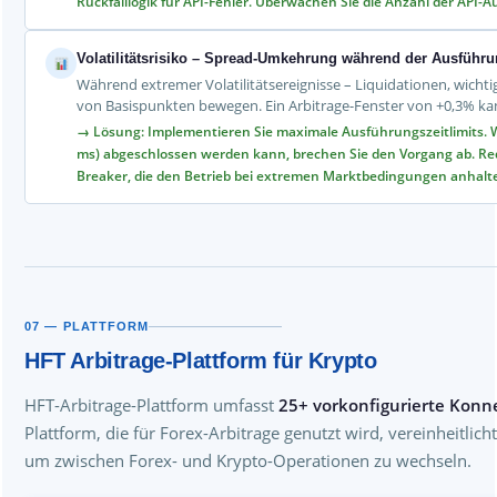
Rückfalllogik für API-Fehler. Überwachen Sie die Anzahl der API-A
Volatilitätsrisiko – Spread-Umkehrung während der Ausführ
Während extremer Volatilitätsereignisse – Liquidationen, wicht
von Basispunkten bewegen. Ein Arbitrage-Fenster von +0,3% ka
→ Lösung: Implementieren Sie maximale Ausführungszeitlimits. Wen
ms) abgeschlossen werden kann, brechen Sie den Vorgang ab. Redu
Breaker, die den Betrieb bei extremen Marktbedingungen anhalt
07 — PLATTFORM
HFT Arbitrage-Plattform für Krypto
HFT-Arbitrage-Plattform umfasst
25+ vorkonfigurierte Konn
Plattform, die für Forex-Arbitrage genutzt wird, vereinheitlich
um zwischen Forex- und Krypto-Operationen zu wechseln.