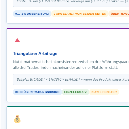
Kaufe ETH um $3.350 auf Binance, verkaufe um $3.365 auf Kraken — $1
0,1–2% AUSBREITUNG
VORGEZAHLT VON BEIDEN SEITEN
ÜBERTRAGU
Triangulärer Arbitrage
Nutzt mathematische Inkonsistenzen zwischen drei Währungspaaren 
alle drei Trades finden nacheinander auf einer Plattform statt.
Beispiel: BTC/USDT × ETH/BTC × ETH/USDT – wenn das Produkt dieser Kurse 
KEIN ÜBERTRAGUNGSRISIKO
EINZELERSATZ
KURZE FENSTER