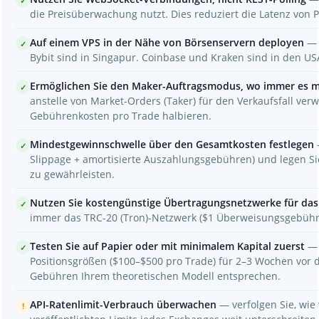
✓
die Preisüberwachung nutzt. Dies reduziert die Latenz von P
Auf einem VPS in der Nähe von Börsenservern deployen
— 
✓
Bybit sind in Singapur. Coinbase und Kraken sind in den US
Ermöglichen Sie den Maker-Auftragsmodus, wo immer es mö
✓
anstelle von Market-Orders (Taker) für den Verkaufsfall verw
Gebührenkosten pro Trade halbieren.
Mindestgewinnschwelle über den Gesamtkosten festlegen
✓
Slippage + amortisierte Auszahlungsgebühren) und legen Si
zu gewährleisten.
Nutzen Sie kostengünstige Übertragungsnetzwerke für das
✓
immer das TRC-20 (Tron)-Netzwerk ($1 Überweisungsgebühr)
Testen Sie auf Papier oder mit minimalem Kapital zuerst
— 
✓
Positionsgrößen ($100–$500 pro Trade) für 2–3 Wochen vor d
Gebühren Ihrem theoretischen Modell entsprechen.
API-Ratenlimit-Verbrauch überwachen
— verfolgen Sie, wie v
!