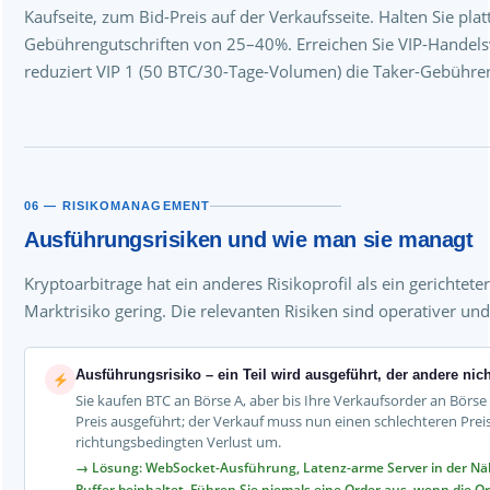
Kaufseite, zum Bid-Preis auf der Verkaufsseite. Halten Sie p
Gebührengutschriften von 25–40%. Erreichen Sie VIP-Handels
reduziert VIP 1 (50 BTC/30-Tage-Volumen) die Taker-Gebühre
06 — RISIKOMANAGEMENT
Ausführungsrisiken und wie man sie managt
Kryptoarbitrage hat ein anderes Risikoprofil als ein gerichtete
Marktrisiko gering. Die relevanten Risiken sind operativer und
Ausführungsrisiko – ein Teil wird ausgeführt, der andere nich
Sie kaufen BTC an Börse A, aber bis Ihre Verkaufsorder an Börse
Preis ausgeführt; der Verkauf muss nun einen schlechteren Preis
richtungsbedingten Verlust um.
→ Lösung: WebSocket-Ausführung, Latenz-arme Server in der Näh
Puffer beinhaltet. Führen Sie niemals eine Order aus, wenn die O