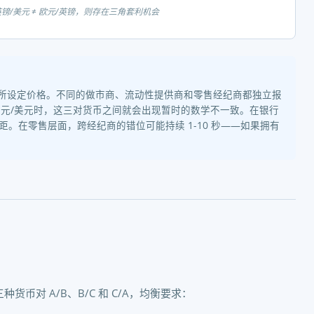
英镑/美元 ≠ 欧元/英镑，则存在三角套利机会
所设定价格。不同的做市商、流动性提供商和零售经纪商都独立报
欧元/美元时，这三对货币之间就会出现暂时的数学不一致。在银行
距。在零售层面，跨经纪商的错位可能持续 1-10 秒——如果拥有
币对 A/B、B/C 和 C/A，均衡要求：