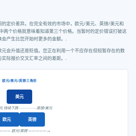
的定价差异。在完全有效的市场中，欧元/美元、英镑/美元和
其中两个价格就意味着知道第三个价格。当暂时的定价错误打破这
会产生比您开始时更多的金额。.
欧元会升值还是贬值。您正在利用一个不应存在但短暂存在的数
实际报价交叉汇率之间的差距。.
欧元/美元/英镑三角形
美元
元 持续下跌
英镑/美元
欧元
英镑
——— 欧元/英镑 —————→