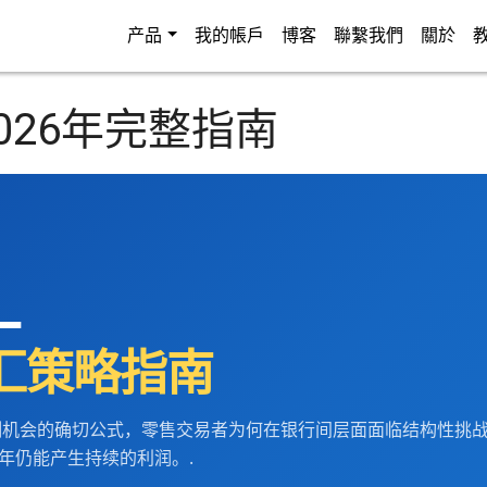
产品
我的帳戶
博客
聯繫我們
關於
026年完整指南
—
外汇策略指南
测机会的确切公式，零售交易者为何在银行间层面面临结构性挑
 年仍能产生持续的利润。.