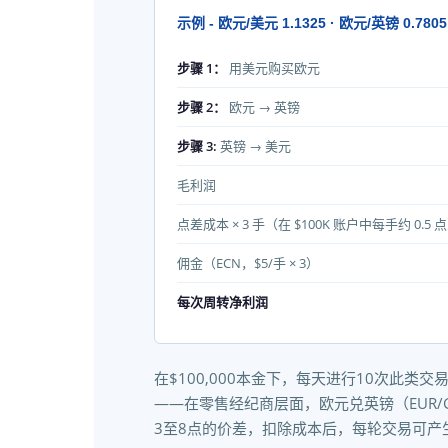
示例 - 欧元/美元 1.1325 · 欧元/英镑 0.7805
步骤 1：
用美元购买欧元
步骤 2：
欧元 → 英镑
步骤 3:
英镑 → 美元
毛利润
点差成本 × 3 手（在 $100K 账户中每手约 0.5 
佣金（ECN，$5/手 × 3）
每次周转净利润
在$100,000本金下，每天进行10次此类交
——在零售经纪商层面，欧元兑英镑（EUR/
3至8点的价差，扣除成本后，每轮交易可产生$