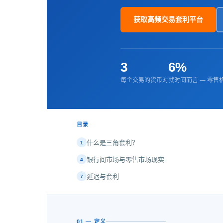
获取高频交易套利平台
3
6%
每个交易的货币对
就时间而言 — 零售
目录
什么是三角套利？
1
银行间市场与零售市场现实
4
延迟与套利
7
01 — 定义