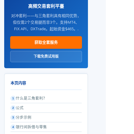
高頻交易套利平臺
对冲套利——与三角套利具有相同优势，
但仅需2个交易腿而非3个。支持MT4、
FIX API、DXTrade。起始资金$465。.
获取全套服务
下载免费试用版
本页内容
什么是三角套利？
1
公式
2
分步示例
3
银行间拆借与零售
4