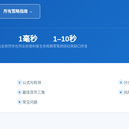
所有策略指南 →
1毫秒
1–10秒
机会依然存在
同业拆借利差生命周期
零售跨经纪商缺口终身
公式与检测
分
2
3
最佳货币三角
风
5
6
常见问题
8