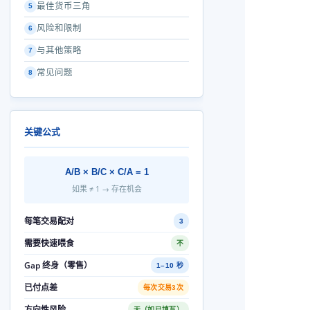
最佳货币三角
5
风险和限制
6
与其他策略
7
常见问题
8
关键公式
A/B × B/C × C/A = 1
如果 ≠ 1 → 存在机会
每笔交易配对
3
需要快速喂食
不
Gap 终身（零售）
1–10 秒
已付点差
每次交易3次
方向性风险
无（如已填写）