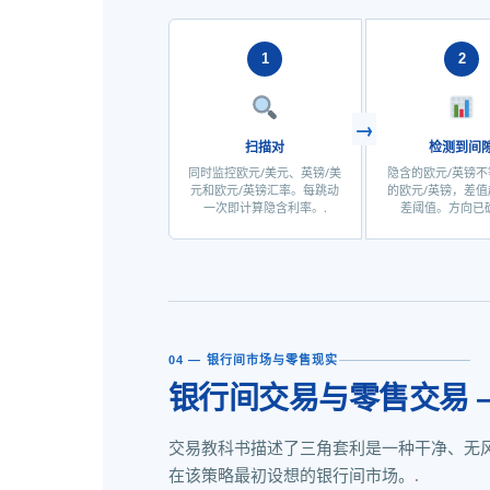
1
2
扫描对
检测到间
同时监控欧元/美元、英镑/美
隐含的欧元/英镑
元和欧元/英镑汇率。每跳动
的欧元/英镑，差
一次即计算隐含利率。.
差阈值。方向已确
04 — 银行间市场与零售现实
银行间交易与零售交易 
交易教科书描述了三角套利是一种干净、无
在该策略最初设想的银行间市场。.