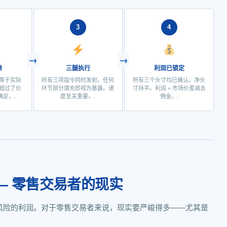
3
4
隙
三腿执行
利润已锁定
不等于实际
所有三项指令同时发射。任何
所有三个头寸均已确认。净头
值超过了价
环节部分填充即视为暴露。速
寸持平。利润 = 市场价差减去
定。.
度至关重要。.
佣金。.
— 零售交易者的现实
风险的利润。对于零售交易者来说，现实要严峻得多——尤其是