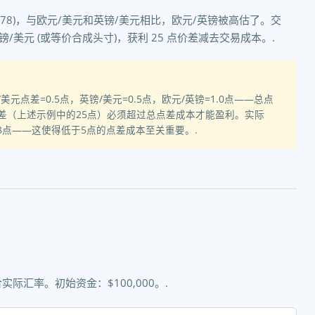
8578)，与欧元/美元和英镑/美元相比，欧元/英镑被高估了。交
镑/美元 (或等价合成头寸)，获利 25 点价差减去交易成本。.
点差=0.5点，英镑/美元=0.5点，欧元/英镑=1.0点——总点
价差（上述示例中的25点）必须超过总点差成本才能盈利。实际
8点——这使得低于5点的点差成本至关重要。.
际汇率。初始资金：$100,000。.