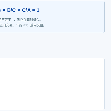
 × B/C × C/A = 1
积不等于 1，则存在套利机会。.
：正向交易。产品 < 1：反向交易。.
镑