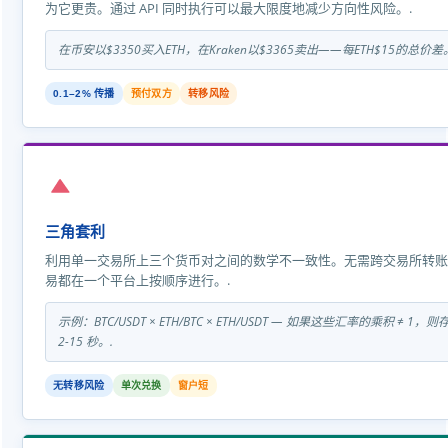
为它更贵。通过 API 同时执行可以最大限度地减少方向性风险。.
在币安以$3350买入ETH，在Kraken以$3365卖出——每ETH$15的总价差
0.1–2% 传播
预付双方
转移风险
三角套利
利用单一交易所上三个货币对之间的数学不一致性。无需跨交易所转账
易都在一个平台上按顺序进行。.
示例：BTC/USDT × ETH/BTC × ETH/USDT — 如果这些汇率的乘积 ≠ 
2-15 秒。.
无转移风险
单次兑换
窗户短