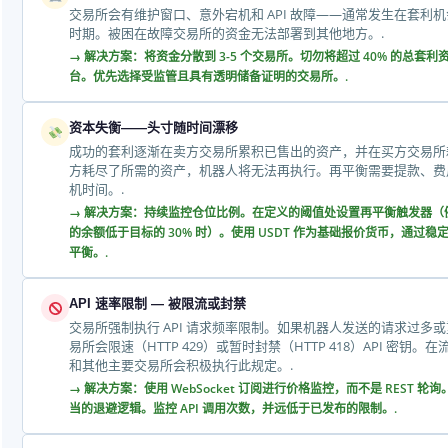
交易所会有维护窗口、意外宕机和 API 故障——通常发生在套利
时期。被困在故障交易所的资金无法部署到其他地方。.
→ 解决方案：将资金分散到 3-5 个交易所。切勿将超过 40% 的总套
台。优先选择受监管且具有透明储备证明的交易所。.
资本失衡——头寸随时间漂移
成功的套利逐渐在卖方交易所累积已售出的资产，并在买方交易所
方耗尽了所需的资产，机器人将无法再执行。再平衡需要提款、费
机时间。.
→ 解决方案：持续监控仓位比例。在定义的阈值处设置再平衡触发器（
的余额低于目标的 30% 时）。使用 USDT 作为基础报价货币，通过
平衡。.
API 速率限制 — 被限流或封禁
交易所强制执行 API 请求频率限制。如果机器人发送的请求过多
易所会限速（HTTP 429）或暂时封禁（HTTP 418）API 密钥
和其他主要交易所会积极执行此规定。.
→ 解决方案：使用 WebSocket 订阅进行价格监控，而不是 REST 轮询
当的退避逻辑。监控 API 调用次数，并远低于已发布的限制。.