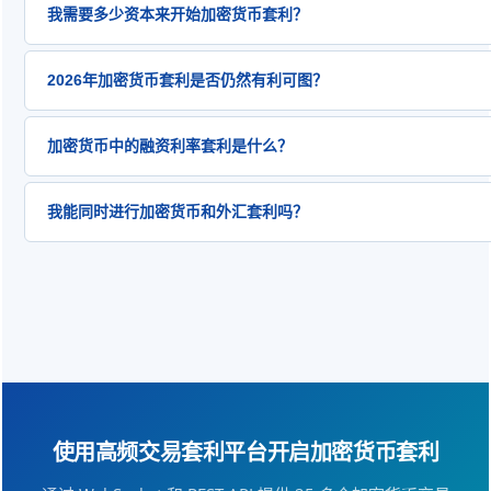
跨交易所（空间）套利是指在一家交易所买入某资产，在另一家
在默认列表中的交易所，可根据要求添加自定义连接器。.
我需要多少资本来开始加密货币套利？
用不同交易平台的价格差异。这需要预先在两个交易所都备好资
用单一交易所内三种货币对之间的定价不一致——例如 BTC → ETH 
对于跨交易所套利：最低$1,000–$2,000 的价差分散在 2–3 
BTC。三角套利不存在转移风险，因为所有操作都在同一交易所
2026年加密货币套利是否仍然有利可图？
常 0.1–2 的% 价差利润率，需要$10,000–$25,000 的单交易
会稍纵即逝（2-15 秒）。.
的回报。对于单个交易所上的三角套利：$1,000–$5,000 就足
是的，但利润率比 2021-2023 年更低。典型的跨交易所价差现在范
之前，所有交易所的资金都必须预先充值。.
加密货币中的融资利率套利是什么？
2% 之间，需要更高的频率或更大的资本才能获得可观的回报。
设施的交易者来说，三角套利和资金费率套利仍然可行。2026 
资金费率套利利用永续期货合约中多头和空头头寸之间的定期支
于：使用 WebSocket 连接获取实时价格馈送，将低延迟服务器
我能同时进行加密货币和外汇套利吗？
正时，多头头寸每8小时支付给空头头寸。交易者同时在现货市场
中心附近，采用做市商策略以最大程度地减少费用，以及多策略运
产）做多，并在永续期货市场做空，从而赚取资金费率支付，同
是的。HFT Arbitrage Platform 作为一个统一的多资产环境
Bybit 因其统一交易账户能够提高资本效率的保证金而成为该策略
话中通过 FIX API 进行外汇延迟套利，在另一个会话中通过 WebSo
货币跨交易所套利，并同时从同一软件中针对 MT4 模拟账户执
有这些都可以同时进行。终身许可证涵盖无限账户，没有按资产或
使用高频交易套利平台开启加密货币套利