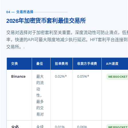
04 — 交易所选择
2026年加密货币套利最佳交易所
交易对选择对于加密套利至关重要。深度流动性可防止滑点，低
率，快速的API可最大限度地减少执行延迟。HFT套利平台连接
交易所。.
交换
最佳
挂单费用
收款方手续费
API速度
Binance
最大
0.02%*
0.05%*
WEBSOCKET
的流
动
性，
最多
的交
易对
火必
永续
0.01%
0.06%
WEBSOCKET