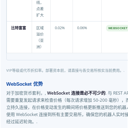
线，
点差
扩大
比特富富
区域
0.02%
0.06%
WEBSOCKET
溢价
（亚
洲）
VIP等级或代币折扣率。部署资本前，请直接与各交易所核实当前费用。.
WebSocket 优势
对于加密货币套利，,
WebSocket 连接是必不可少的
. 与 REST 
需要重复发起请求来检查价格（每次请求增加 50-200 毫秒），而 W
立持久连接，在价格变动发生的瞬间将价格更新推送到您的机器人
使用 WebSocket 连接到所有主要交易所，确保您的机器人实
经过延迟轮询。.