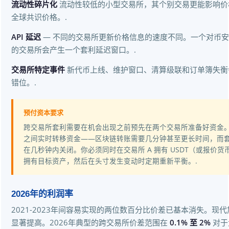
流动性碎片化
流动性较低的小型交易所，其个别交易更能影响价
全球共识价格。.
API 延迟
— 不同的交易所更新价格信息的速度不同。一个对币
的交易所会产生一个套利延迟窗口。.
交易所特定事件
新代币上线、维护窗口、清算级联和订单簿失衡
错位。.
预付资本要求
跨交易所套利需要在机会出现之前预先在两个交易所准备好资金
之间实时转移资金——区块链转账需要几分钟甚至更长时间，而
在几秒钟内关闭。你必须同时在交易所 A 拥有 USDT（或报价货
拥有目标资产，然后在头寸发生变动时定期重新平衡。.
2026年的利润率
2021-2023年间容易实现的两位数百分比价差已基本消失。现
显著提高。2026年典型的跨交易所价差范围在
0.1% 至 2%
对于