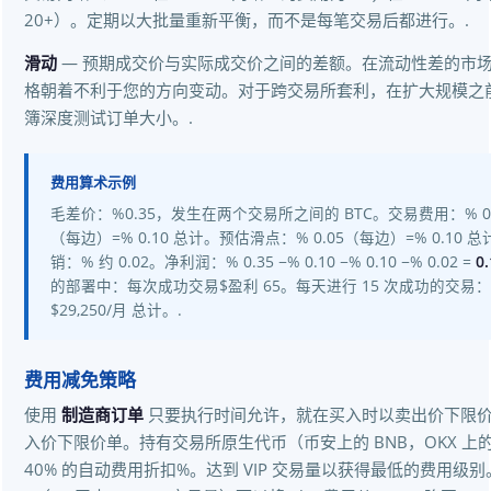
20+）。定期以大批量重新平衡，而不是每笔交易后都进行。.
滑动
— 预期成交价与实际成交价之间的差额。在流动性差的市
格朝着不利于您的方向变动。对于跨交易所套利，在扩大规模之
簿深度测试订单大小。.
费用算术示例
毛差价：%0.35，发生在两个交易所之间的 BTC。交易费用：% 0.
（每边）=% 0.10 总计。预估滑点：% 0.05（每边）=% 0.10
销：% 约 0.02。净利润：% 0.35 −% 0.10 −% 0.10 −% 0.02 =
0
的部署中：每次成功交易$盈利 65。每天进行 15 次成功的交易：约 
$29,250/月 总计。.
费用减免策略
使用
制造商订单
只要执行时间允许，就在买入时以卖出价下限
入价下限价单。持有交易所原生代币（币安上的 BNB，OKX 上的 O
40% 的自动费用折扣%。达到 VIP 交易量以获得最低的费用级别