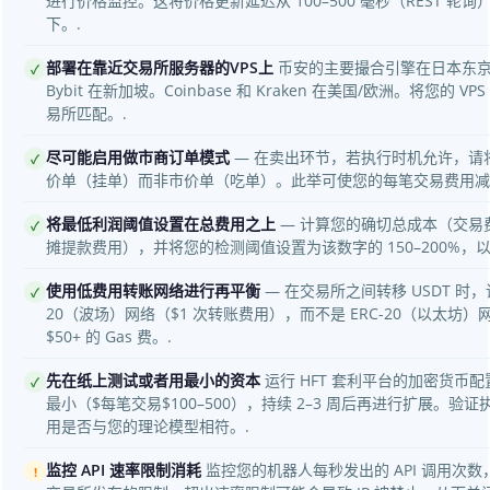
进行价格监控。这将价格更新延迟从 100–500 毫秒（REST 轮询）
下。.
部署在靠近交易所服务器的VPS上
币安的主要撮合引擎在日本东京/
✓
Bybit 在新加坡。Coinbase 和 Kraken 在美国/欧洲。将您的 
易所匹配。.
尽可能启用做市商订单模式
— 在卖出环节，若执行时机允许，请
✓
价单（挂单）而非市价单（吃单）。此举可使您的每笔交易费用减
将最低利润阈值设置在总费用之上
— 计算您的确切总成本（交易费用
✓
摊提款费用），并将您的检测阈值设置为该数字的 150–200%，
使用低费用转账网络进行再平衡
— 在交易所之间转移 USDT 时，
✓
20（波场）网络（$1 次转账费用），而不是 ERC-20（以太坊）
$50+ 的 Gas 费。.
先在纸上测试或者用最小的资本
运行 HFT 套利平台的加密货币
✓
最小（$每笔交易$100–500），持续 2–3 周后再进行扩展。验
用是否与您的理论模型相符。.
监控 API 速率限制消耗
监控您的机器人每秒发出的 API 调用次
!