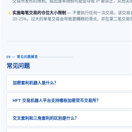
交易所发布的限制。超出速率限制可能会导致 IP 被禁止，从而关
实施每笔交易的仓位大小限制
— 不要执行任何一次交易，该交易
!
20-25%。过大的单笔交易会导致更糟糕的滑点，并在第二笔交易
09 — 常见问题解答
常见问题
加密套利机器人是什么？
加密货币套利机器人是一种自动化软件，它可以持续监控多个加
HFT 交易机器人平台支持哪些加密货币交易所？
格，并在发现有利可图的价格差异时执行交易。它在价格较低的
同时在价格较高的交易所卖出。机器人至关重要，因为加密货币
HFT套利平台包含25+加密货币交易所的预置连接器，支持WebSock
几毫秒内关闭——这速度远超任何人能反应的极限。.
交叉套利和三角套利的区别是什么？
API，覆盖所有主流交易所，包括币安 (Binance)、Bybit、OKX、K
Coinbase、KuCoin、Gate.io、MEXC、Bitget、火币/HTX、Bi