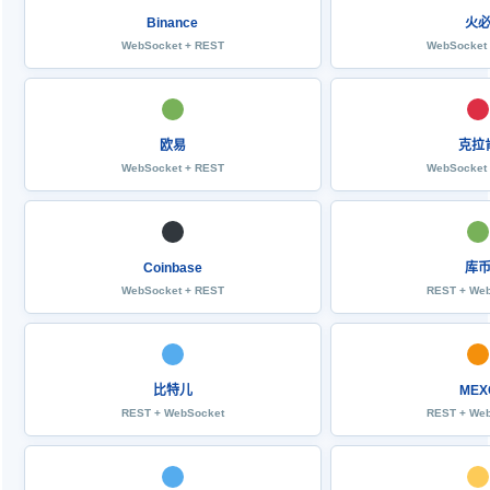
Binance
火
WebSocket + REST
WebSocket
欧易
克拉
WebSocket + REST
WebSocket
Coinbase
库
WebSocket + REST
REST + We
比特儿
MEX
REST + WebSocket
REST + We