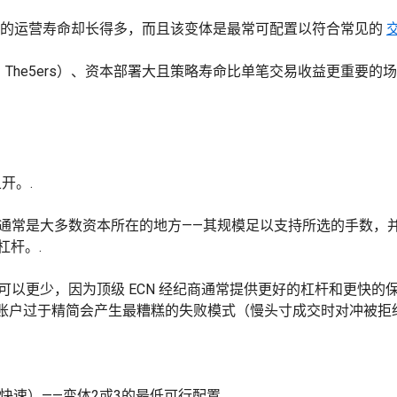
账户的运营寿命却长得多，而且该变体是最常可配置以符合常见的
ext、The5ers）、资本部署大且策略寿命比单笔交易收益更重
开。.
里通常是大多数资本所在的地方——其规模足以支持所选的手数，
的杠杆。.
本可以更少，因为顶级 ECN 经纪商通常提供更好的杠杆和更快
账户过于精简会产生最糟糕的失败模式（慢头寸成交时对冲被拒绝
000（快速）——变体2或3的最低可行配置