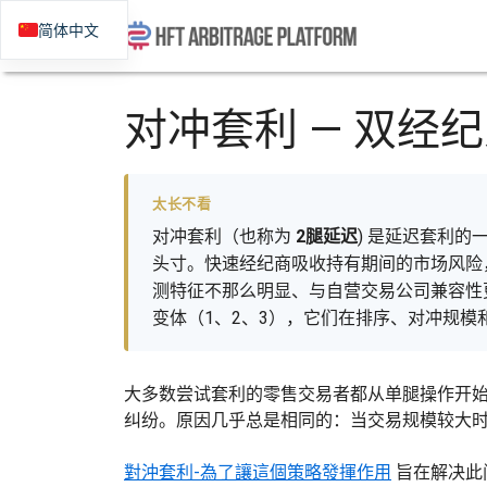
简体中文
对冲套利 — 双经
太长不看
对冲套利（也称为
2腿延迟
) 是延迟套利
头寸。快速经纪商吸收持有期间的市场风险
测特征不那么明显、与自营交易公司兼容性
变体（1、2、3），它们在排序、对冲规模
大多数尝试套利的零售交易者都从单腿操作开
纠纷。原因几乎总是相同的：当交易规模较大时
對沖套利-為了讓這個策略發揮作用
旨在解决此