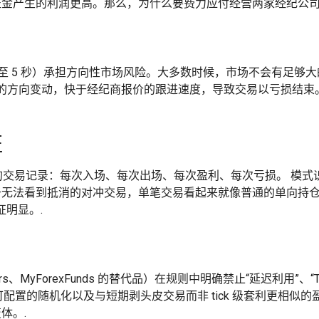
证金产生的利润更高。那么，为什么要费力应付经营两家经纪公
秒至 5 秒）承担方向性市场风险。大多数时候，市场不会有足够
的方向变动，快于经纪商报价的跟进速度，导致交易以亏损结束
征
%的交易记录：每次入场、每次出场、每次盈利、每次亏损。 模式识
无法看到抵消的对冲交易，单笔交易看起来就像普通的单向持仓
征明显。.
5ers、MyForexFunds 的替代品）在规则中明确禁止“延迟利用”、
有时间、可配置的随机化以及与短期剥头皮交易而非 tick 级套利更
体。.