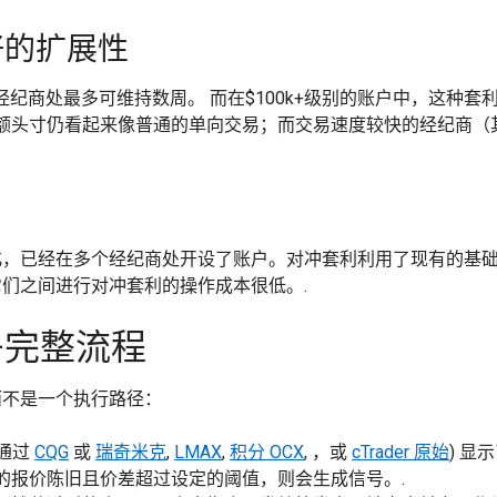
好的扩展性
多数经纪商处最多可维持数周。 而在$100k+级别的账户中，这
额头寸仍看起来像普通的单向交易；而交易速度较快的经纪商（
化，已经在多个经纪商处开设了账户。对冲套利利用了现有的基
们之间进行对冲套利的操作成本很低。.
—完整流程
而不是一个执行路径：
通过
CQG
或
瑞奇米克
,
LMAX
,
积分 OCX
, ，或
cTrader 原始
) 显
的报价陈旧且价差超过设定的阈值，则会生成信号。.