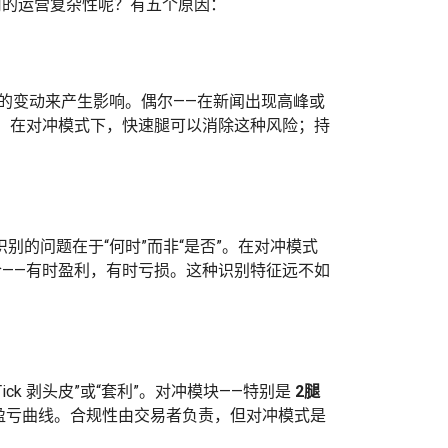
司的运营复杂性呢？有五个原因：
大的变动来产生影响。偶尔——在新闻出现高峰或
。在对冲模式下，快速腿可以消除这种风险；持
别的问题在于“何时”而非“是否”。在对冲模式
——有时盈利，有时亏损。这种识别特征远不如
“Tick 剥头皮”或“套利”。对冲模块——特别是
2腿
相似的盈亏曲线。合规性由交易者负责，但对冲模式是