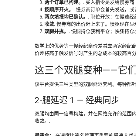
两个订单已构建。.
买入指令是发给慢券商
按顺序开火。.
慢券商订单会首先发送，或者
两次填报均已确认。.
职位开放：在慢速经
收敛.
慢券商的出价赶上来了。慢腿现在显
双腿并拢。.
慢腿持仓获利平仓；快腿持仓
数学上的优势等于慢经纪商价差减去两家经纪
价差将高于触发信号时产生的总成本的较高百分
这三个双腿变种——它
该平台提供三种类型的双腿延迟套利。每种都针
2-腿延迟 1 — 经典同步
双腿均由同一信号构建，并在网络允许的范围内尽
收敛。.
最适合：
在速度比签名管理更重要的慢速 B 