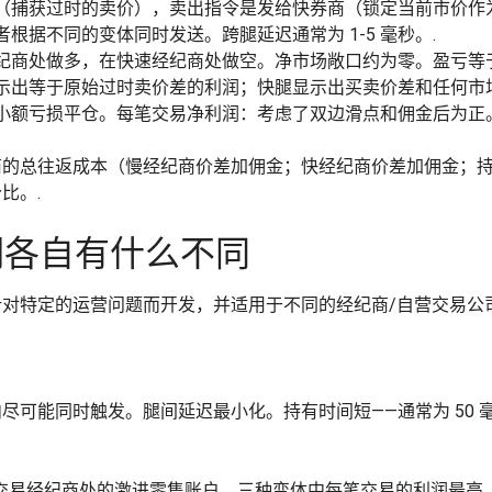
（捕获过时的卖价），卖出指令是发给快券商（锁定当前市价作为
根据不同的变体同时发送。跨腿延迟通常为 1-5 毫秒。.
纪商处做多，在快速经纪商处做空。净市场敞口约为零。盈亏等于
示出等于原始过时卖价差的利润；快腿显示出买卖价差和任何市场
小额亏损平仓。每笔交易净利润：考虑了双边滑点和佣金后为正。
商的总往返成本（慢经纪商价差加佣金；快经纪商价差加佣金；
比。.
们各自有什么不同
对特定的运营问题而开发，并适用于不同的经纪商/自营交易公司
可能同时触发。腿间延迟最小化。持有时间短——通常为 50 毫
类交易经纪商处的激进零售账户。三种变体中每笔交易的利润最高