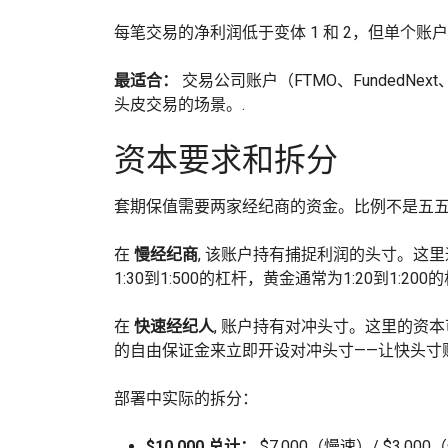
每笔交易的净利润低于变体 1 和 2，但单个
最适合：
交易公司账户（FTMO、FundedN
头皮交易的场景。.
资本要求和拆分
套期保值需要两家经纪商的资金。比例不是五五
在
慢经纪商
, 该账户持有捕捉利润的头寸。这
1:30到1:500的杠杆，黄金通常为1:20到1:200
在
快速经纪人
, 账户持有对冲头寸。这里的资
的自由保证金来立即开设对冲头寸——让快头寸
部署中实际的拆分：
$10,000 总计：
$7,000（慢速）/ $3,