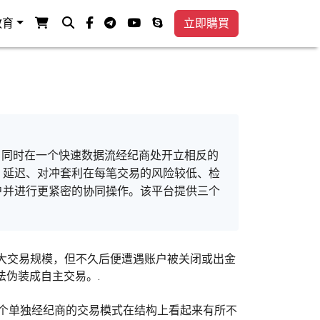
查看购物车
搜索
facebook-f
电传
视频
电话
教育
立即購買
，同时在一个快速数据流经纪商处开立相反的
延迟、对冲套利在每笔交易的风险较低、检
户并进行更紧密的协同操作。该平台提供三个
大交易规模，但不久后便遭遇账户被关闭或出金
法伪装成自主交易。.
个单独经纪商的交易模式在结构上看起来有所不