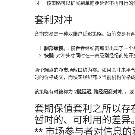
同——该策略可以扩展到单笔腿延迟不再可行的
套利对冲
套期交易是一种双账户延迟策略。每笔交易有
腿部缓慢。.
慢吞吞经纪商那里出现了一个
快腿.
对冲头寸同时在一高级别经纪商处开
两个端点的净市场敞口约为零。如果头寸未平仓
时的价格成交，而快速经纪商以当前机构价格成
该策略有时被称为
2腿延迟
,
跨经纪商对冲
, ，
套期保值套利之所以存
暂时的、可利用的差异。
** 市场参与者对信息