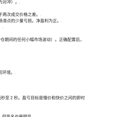
对冲）。.
两次成交价格之差。.
滑点的少量亏损。净盈利为正。.
.
持仓期间的任何小幅市场波动）。正确配置后，
环境。.
秒至 2 秒。盈亏目标是慢价和快价之间的即时
，但签名也最明显。.