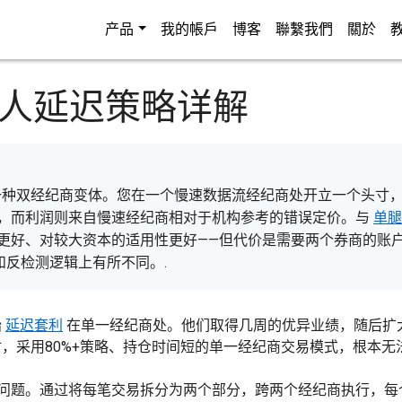
产品
我的帳戶
博客
聯繫我們
關於
纪人延迟策略详解
的一种双经纪商变体。您在一个慢速数据流经纪商处开立一个头寸
，而利润则来自慢速经纪商相对于机构参考的错误定价。与
单腿
更好、对较大资本的适用性更好——但代价是需要两个券商的账
和反检测逻辑上有所不同。.
始
延迟套利
在单一经纪商处。他们取得几周的优异业绩，随后扩
，采用80%+策略、持仓时间短的单一经纪商交易模式，根本无
问题。通过将每笔交易拆分为两个部分，跨两个经纪商执行，每