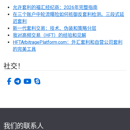
允许套利的福汇经纪商：2026年完整指南
在三个账户中轮流曝险如何抵御反套利检测。三段式延
迟套利
新一代套利交易：技术、伪装和策略分层
我对高频交易（HFT）的经验和见解
HFTArbitragePlatform.com：外汇套利和自营公司套利
的完美工具
社交！
facebook-f
电传
视频
电话
我们的联系人