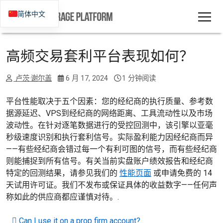
简体中文
高频交易套利平台表现如何？
卢茨·谢尔盖
6 月 17, 2024
1 分钟阅读
平台性能取决于五个因素：您的经纪商的执行质量、参考数
据源延迟、VPS到经纪商的网络距离、工具流动性以及市场
波动性。在针对逐笔数据进行的受控回测中，该引擎以亚毫
秒级速度识别和执行套利信号。实际盈利能力因经纪商而异
——有些经纪商会错过每一个有利可图的信号，而有些经纪商
则能捕捉到所有信号。有关当前实盘账户绩效报告和经纪商
特定的回测结果，请参见我们的
性能页面
或申请免费的 14
天试用许可证。我们不发布或保证具体的收益数字——任何声
称如此的供应商都应谨慎对待。.
邮政导航
Can I use it on a prop firm account?