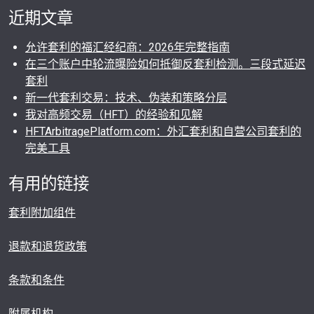
近期文章
允许套利的福汇经纪商：2026年完整指南
在三个账户中轮流曝险如何抵御反套利检测。三段式延迟
套利
新一代套利交易：技术、伪装和策略分层
我对高频交易（HFT）的经验和见解
HFTArbitragePlatform.com：外汇套利和自营公司套利的
完美工具
有用的链接
套利附加组件
退款和退货政策
条款和条件
附属机构