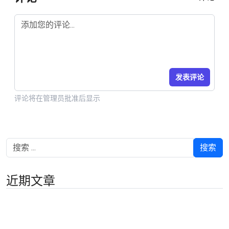
发表评论
评论将在管理员批准后显示
搜索
近期文章
允许套利的福汇经纪商：2026年完整指南
在三个账户中轮流曝险如何抵御反套利检测。三段式延
迟套利