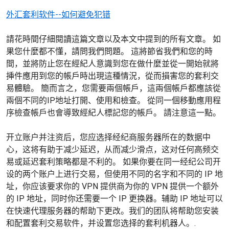
外汇套利软件--如何避免犯错
請花時間仔細閱讀這篇文章以及本文中提到的所有文章。 如
果您什麼都不懂，請問我們問題。 這將節省我們和您的時
間，並將防止您在經紀人意識到您在做什麼並從一開始就將
挿件應用到您的帳戶時出現這種情況，從而損害您的套利交
易體驗。 簡而言之，您需要兩個帳戶，這兩個帳戶都應該從
兩個不同的IP地址打開、使用和檢查。 從同一個移動應用程
序檢查帳戶也會導致經紀人標記您的帳戶。 請注意這一點。
开立账户并注资后，您应选择经纪商服务器所在的数据中
心，这将有助于减少延迟，从而减少滑点，这对任何高频交
易或延迟套利策略都是不利的。 如果你要在同一经纪公司开
设的两个账户上进行交易，但使用不同的名字和不同的 IP 地
址，你应该要求你的 VPN 提供商为你的 VPN 提供一个额外
的 IP 地址，同时你还需要一个 IP 更换器。辅助 IP 地址可以
在快速代理服务器的帮助下更改。我们的团队将帮助您安装
和配置套利交易软件，并设置您选择的套利机器人。.