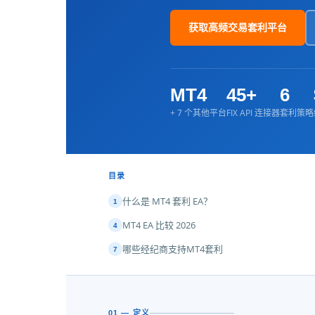
获取高频交易套利平台
MT4
45+
6
+ 7 个其他平台
FIX API 连接器
套利策略
目录
什么是 MT4 套利 EA？
1
MT4 EA 比较 2026
4
哪些经纪商支持MT4套利
7
01 — 定义