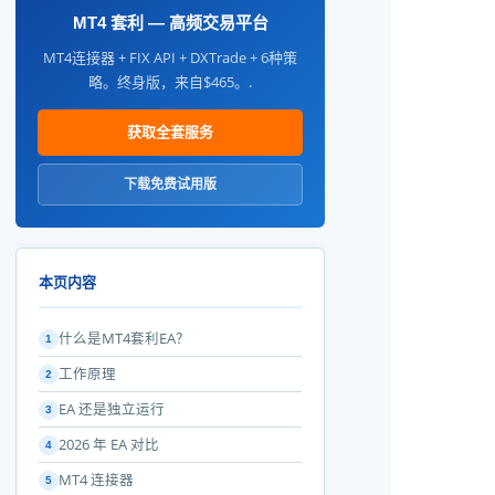
MT4 套利 — 高频交易平台
MT4连接器 + FIX API + DXTrade + 6种策
略。终身版，来自$465。.
获取全套服务
下载免费试用版
本页内容
什么是MT4套利EA？
1
工作原理
2
EA 还是独立运行
3
2026 年 EA 对比
4
MT4 连接器
5