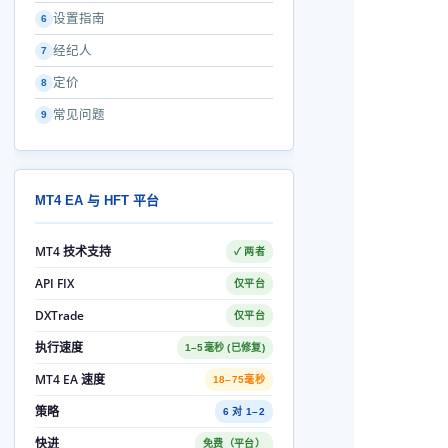
设置指南
6
经纪人
7
定价
8
常见问题
9
MT4 EA 与 HFT 平台
MT4 技术支持
✓ 两者
API FIX
仅平台
DXTrade
仅平台
执行速度
1–5毫秒 (已修复)
MT4 EA 速度
18–75毫秒
策略
6 对 1–2
快进
免费（平台）