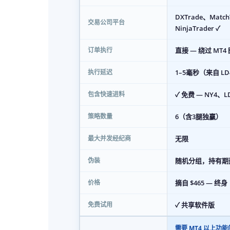
DXTrade、Match
交易公司平台
NinjaTrader ✓
直接 — 绕过 MT
订单执行
1–5毫秒（来自 LD4/
执行延迟
✓ 免费 — NY4、L
包含快速进料
6（含3腿独赢）
策略数量
无限
最大并发经纪商
随机分组，持有期
伪装
摘自 $465 — 终身
价格
✓ 共享软件版
免费试用
需要 MT4 以上功能的