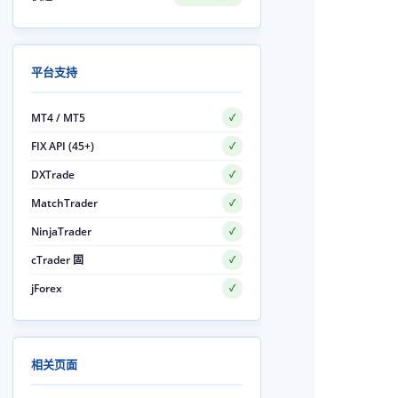
平台支持
MT4 / MT5
✓
FIX API (45+)
✓
DXTrade
✓
MatchTrader
✓
NinjaTrader
✓
cTrader 固
✓
jForex
✓
相关页面