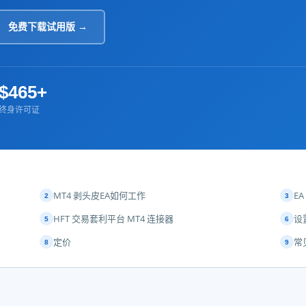
免费下载试用版 →
$465+
终身许可证
MT4 剥头皮EA如何工作
E
2
3
HFT 交易套利平台 MT4 连接器
设
5
6
定价
常
8
9