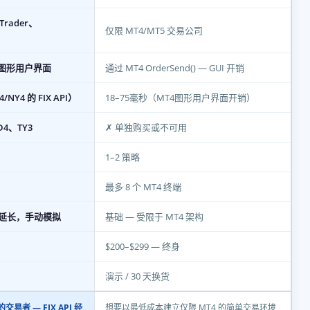
Trader、
仅限 MT4/MT5 交易公司
4 图形用户界面
通过 MT4 OrderSend() — GUI 开销
NY4 的 FIX API）
18–75毫秒（MT4图形用户界面开销）
D4、TY3
✗ 单独购买或不可用
1–2 策略
最多 8 个 MT4 终端
延长，手动模拟
基础 — 受限于 MT4 架构
$200–$299 — 终身
演示 / 30 天换货
交易者 — FIX API 经
想要以最低成本建立仅限 MT4 的简单交易环境