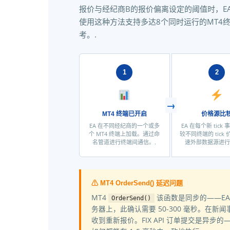
报价与经纪商B的报价偏离设定的阈值时，E
使用这种方法支持多达8个同时运行的MT4
考。.
1
2
MT4 终端已开启
价格源比
EA 在不同经纪商的一个或多
EA 在每个新 tick
个 MT4 终端上加载。通过命
较不同终端的 tick
名管道进行终端间通信。.
速外部数据源进行
⚠ MT4 OrderSend() 延迟问题
MT4
该函数是同步的——EA
OrderSend()
务器上，此确认需要 50-300 毫秒。在新
收到重新报价。FIX API 订单提交是异