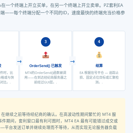
A在一个终端上开立买单，在另一个终端上开立卖单。PZ套利EA
终端——每个终端分配一个不同的ID，速度最快的终端充当价格参
3
4
较
OrderSend() 已触发
结算
 事件时，比
MT4的OrderSend()函数被调
EA 根据信号平仓 — 追踪止
 价格或与快
用——在到达经纪商服务器之
损、固定点位目标或汇聚检
对比。.
前经过GUI层。.
测。.
 在继续之前等待经纪商的确认。在高波动性期间繁忙的 MT4 服
闻事件期间，套利窗口最有利可图时，MT4 EA 最有可能错过成交或
步的——平台发送订单并继续处理而不等待，从而实现无论服务器负载