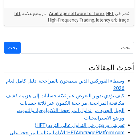
نُشر في
HFT
,
Arbitrage software for forex
تم وضع علامة
,
hft
High-Frequency Trading
,
latency arbitrage
بحث
أحدث المقالات
وسطاء الفوركس الذين يسمحون بالمراجحة: دليل كامل لعام
2026
كيف يؤدي تدوير التعرض عبر ثلاثة حسابات إلى هزيمة كشف
مكافحة المراجحة. مراجحة الكمون عبر ثلاثة حسابات
الجيل الجديد من تداول المراجحة: التكنولوجيا، والتمويه،
ووضع الاستراتيجيات
تجربتي ورؤيتي في التداول عالي التردد (HFT)
HFTArbitragePlatform.com: الأداة المثالية للمراجحة على