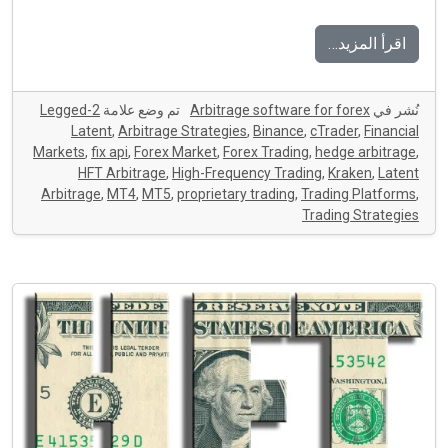
اقرأ المزيد…
نُشر في
Arbitrage software for forex
تم وضع علامة
2-Legged
Latent
,
Arbitrage Strategies
,
Binance
,
cTrader
,
Financial
Markets
,
fix api
,
Forex Market
,
Forex Trading
,
hedge arbitrage
,
HFT Arbitrage
,
High-Frequency Trading
,
Kraken
,
Latent
Arbitrage
,
MT4
,
MT5
,
proprietary trading
,
Trading Platforms
,
Trading Strategies