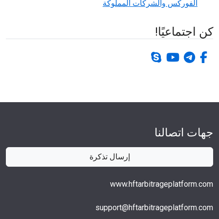
الفوركس والشركات المملوكة
كن اجتماعيًا!
برقية
فيس بوك-ف
يوتيوب
سكايب
جهات اتصالنا
إرسال تذكرة
www.hftarbitrageplatform.com
support@hftarbitrageplatform.com