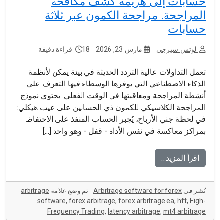
حسابات إلى هزيمة كشف مكافحة
المراجحة. مراجحة الكمون عبر ثلاثة
حسابات
لوتس سيرجي
مارس 23, 2026
18 قراءة دقيقة
تعمل التداولات عالية التردد الحديثة في بيئة يمكن لأنظمة
الذكاء الاصطناعي التي يوفرها الوسطاء فيها التعرف على
أنشطة المراجحة ومعاقبتها في الوقت الفعلي. يحتوي نموذج
المراجحة الكلاسيكي للكمون ذي الحسابين على عيب هيكلي:
في لحظة جني الأرباح، يُجبر الحساب المنفذ على الاحتفاظ
بمراكز معاكسة في نفس الأداة - قفل - وهو واحد [...]
اقرأ المزيد…
نُشر في
Arbitrage software for forex
تم وضع علامة
arbitrage
software
,
forex arbitrage
,
forex arbitrage ea
,
hft
,
High-
Frequency Trading
,
latency arbitrage
,
mt4 arbitrage