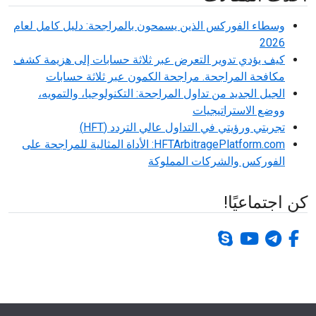
وسطاء الفوركس الذين يسمحون بالمراجحة: دليل كامل لعام
2026
كيف يؤدي تدوير التعرض عبر ثلاثة حسابات إلى هزيمة كشف
مكافحة المراجحة. مراجحة الكمون عبر ثلاثة حسابات
الجيل الجديد من تداول المراجحة: التكنولوجيا، والتمويه،
ووضع الاستراتيجيات
تجربتي ورؤيتي في التداول عالي التردد (HFT)
HFTArbitragePlatform.com: الأداة المثالية للمراجحة على
الفوركس والشركات المملوكة
كن اجتماعيًا!
برقية
فيس بوك-ف
يوتيوب
سكايب