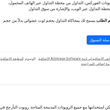
وتات الفوركس، التداول من محطة التداول عبر الهاتف المحمول،
حطة التداول عبر الويب، والإشارة من سوق التداول.
م الطلب
يسمح لك بمحاكاة التداول بحجم لوت عشوائي بدلاً من حجم
 سلة التسوق
إضافية لبرنامج Arbitrage Software الإضافية
الوسوم:
الوظيفة الإضافية
امج إضافي للمراجحة
حدة هي إضافة إلى منصة HFT Arbitrage ويمكن استخدامها مع جميع الروبوتات المدمجة المتاحة: روبوت التأرجح في