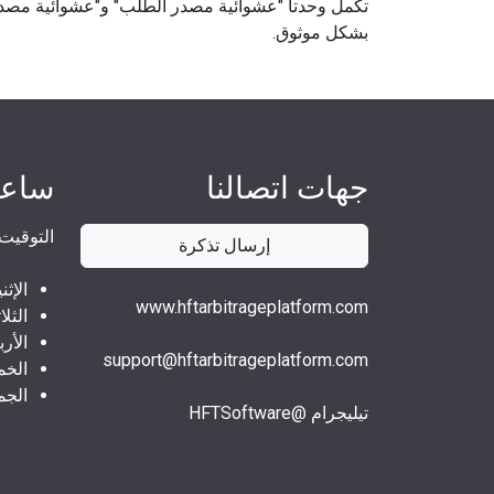
تكمل وحدتا "عشوائية مصدر الطلب" و"عشوائية مصدر
بشكل موثوق.
جهات اتصالنا
ساعا
التوقيت ال
إرسال تذكرة
الإثنين 5 صباحاً
www.hftarbitrageplatform.com
الثلاثاء 5 صباح
الأربعاء 5 صبا
support@hftarbitrageplatform.com
الخميس 5 صب
الجمعة 5 صباح
تيليجرام @HFTSoftware