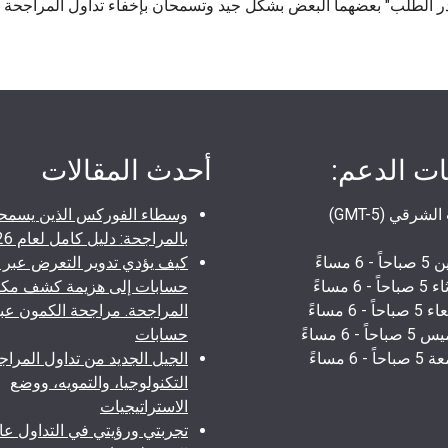
 الطلب" بعضهما البعض بشكل جيد وتسمحان بإخفاء تداول المراجحة
ت الدعم:
أحدث المقالات
شرقي (GMT-5)
وسطاء الفوركس الذين يسمح
بالمراجحة: دليل كامل لعام 2026
 - 6 مساءً
كيف يؤدي تدوير التعرض عبر ث
اً - 6 مساءً
حسابات إلى هزيمة كشف مكا
حاً - 6 مساءً
المراجحة. مراجحة الكمون عبر 
احاً - 6 مساءً
حسابات
اً - 6 مساءً
الجيل الجديد من تداول المراج
التكنولوجيا، والتمويه، ووضع
الاستراتيجيات
تجربتي ورؤيتي في التداول عا