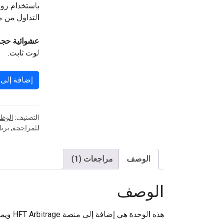
باستخدام روب
التداول من م
عشوائية حج
لوت ثابت.
كمية Order's Source & Size randomization
إضافة إلى
التصنيف:
الوظائف ال
للمراجحة
,
برن
الوصف
مراجعات (1)
الوصف
هذه الو