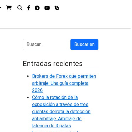
Ver su cesta de la compra
Buscar en
facebook-f
telegrama
youtube
skype
Buscar en
Entradas recientes
Brokers de Forex que permiten
arbitraje: Una guía completa
2026
Cómo la rotación de la
exposición a través de tres
cuentas derrota la detección
antiarbitraje. Arbitraje de
latencia de 3 patas