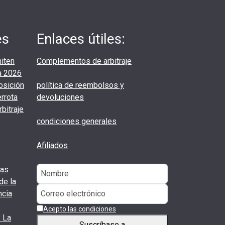
es
Enlaces útiles:
iten
Complementos de arbitraje
ta 2026
osición
política de reembolsos y
errota
devoluciones
rbitraje
condiciones generales
Afiliados
ias
de la
ncia
Acepto las condiciones
 La
Suscríbase a