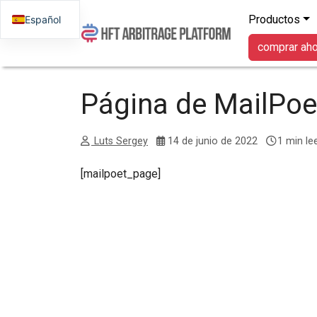
Productos
Español
comprar ah
Página de MailPoe
Luts Sergey
14 de junio de 2022
1 min le
[mailpoet_page]
Navegación posterior