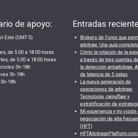
ario de apoyo:
Entradas recient
el Este (GMT-5)
Brokers de Forex que perm
arbitraje: Una guía comple
es, de 5.00 a 18.00 horas
Cómo la rotación de la exp
tes, de 5.00 a 18.00 horas
a través de tres cuentas d
rcoles 5h-18h
la detección antiarbitraje. A
ves 5h-18h
de latencia de 3 patas
 5h-18h
La nueva generación de
operaciones de arbitraje:
Tecnología, camuflaje y
estratificación de estrateg
Mi experiencia y mi visión 
negociación de alta frecue
(HFT)
HFTArbitragePlatform.com: