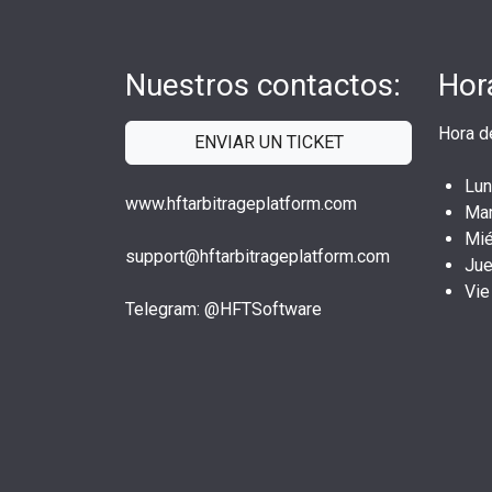
Nuestros contactos:
Hor
Hora d
ENVIAR UN TICKET
Lun
www.hftarbitrageplatform.com
Mar
Mié
support@hftarbitrageplatform.com
Jue
Vie
Telegram: @HFTSoftware