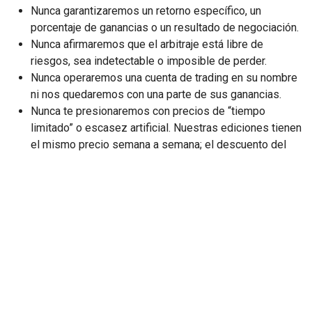
Nunca garantizaremos un retorno específico, un
porcentaje de ganancias o un resultado de negociación.
Nunca afirmaremos que el arbitraje está libre de
riesgos, sea indetectable o imposible de perder.
Nunca operaremos una cuenta de trading en su nombre
ni nos quedaremos con una parte de sus ganancias.
Nunca te presionaremos con precios de “tiempo
limitado” o escasez artificial. Nuestras ediciones tienen
el mismo precio semana a semana; el descuento del
Paquete All Arbitrage es una oferta permanente.
Nunca recomendaremos un bróker que no hayamos
probado personalmente con la plataforma en
condiciones reales.
Contacto
Preguntas de pre-venta, verificación de compatibilidad con
un bróker específico o solicitudes de licencia de evaluación:
utilice el formulario de contacto en
Página de contacto
, o