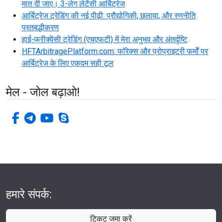
मात दी जाए। 3-लेग लेटेंसी आर्बिट्रेज
आर्बिट्रेज ट्रेडिंग की नई पीढ़ी: प्रौद्योगिकी, छलावा, और रणनीति
परतबद्धीकरण
हाई-फ्रीक्वेंसी ट्रेडिंग (एचएफटी) में मेरा अनुभव और अंतर्दृष्टि
HFTArbitragePlatform.com: फॉरेक्स और प्रोप्राइटरी फर्मों पर
आर्बिट्रेज के लिए एकदम सही टूल
मेल - जोल बढ़ाओ!
फेसबुक-एफ
टेलीग्राम
यूट्यूब
स्काइप
हमारे संपर्क:
टिकट जमा करें