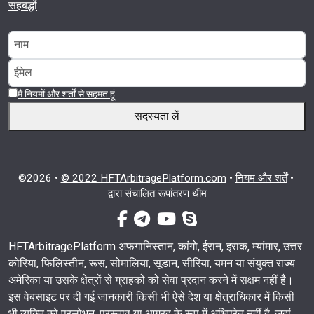
सहबद्धों
मैं नियमों और शर्तों से सहमत हूं
सदस्यता लें
©2026 •
© 2022 HFTArbitragePlatform.com
•
नियम और शर्तें
•
द्वारा संचालित
रूपांतरण थीम
फेसबुक-एफ
टेलीग्राम
यूट्यूब
स्काइप
HFTArbitragePlatform अफगानिस्तान, कांगो, ईरान, इराक, म्यांमार, उत्तर
कोरिया, फिलिस्तीन, रूस, सोमालिया, सूडान, सीरिया, यमन या संयुक्त राज्य
अमेरिका या उसके क्षेत्रों से ग्राहकों को सेवा प्रदान करने में सक्षम नहीं है।
इस वेबसाइट पर दी गई जानकारी किसी भी ऐसे देश या क्षेत्राधिकार में किसी
भी व्यक्ति को प्रलोभन, प्रस्ताव या आग्रह के रूप में अभिप्रेत नहीं है, जहां