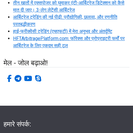
तीन खातों में एक्सपोजर को घुमाकर एंटी-आर्बिट्रेज डिटेक्शन को कैसे
मात दी जाए। 3-लेग लेटेंसी आर्बिट्रेज
आर्बिट्रेज ट्रेडिंग की नई पीढ़ी: प्रौद्योगिकी, छलावा, और रणनीति
परतबद्धीकरण
हाई-फ्रीक्वेंसी ट्रेडिंग (एचएफटी) में मेरा अनुभव और अंतर्दृष्टि
HFTArbitragePlatform.com: फॉरेक्स और प्रोप्राइटरी फर्मों पर
आर्बिट्रेज के लिए एकदम सही टूल
मेल - जोल बढ़ाओ!
फेसबुक-एफ
टेलीग्राम
यूट्यूब
स्काइप
हमारे संपर्क: