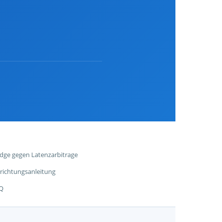
dge gegen Latenzarbitrage
nrichtungsanleitung
Q