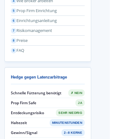
Wie Broker arbeiten
4
Prop Firm Einrichtung
5
Einrichtungsanleitung
6
Risikomanagement
7
Preise
8
FAQ
9
Hedge gegen Latenzarbitrage
Schnelle Fütterung benötigt
✗ NEIN
Prop Firm Safe
JA
Entdeckungsrisiko
SEHR NIEDRIG
Haltezeit
MINUTENSTUNDEN
Gewinn/Signal
2–8 KERNE