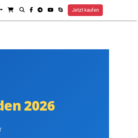
Ihren Warenkorb ansehen
Suche
facebook-f
Telegramm
youtube
skype
Jetzt kaufen
den 2026
T