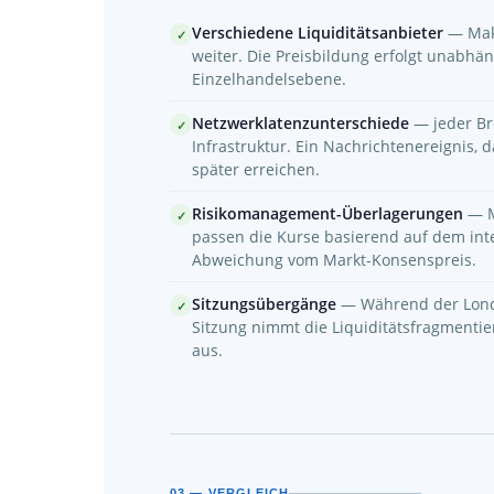
Verschiedene Liquiditätsanbieter
— Makl
✓
weiter. Die Preisbildung erfolgt unabh
Einzelhandelsebene.
Netzwerklatenzunterschiede
— jeder Br
✓
Infrastruktur. Ein Nachrichtenereignis, d
später erreichen.
Risikomanagement-Überlagerungen
— M
✓
passen die Kurse basierend auf dem int
Abweichung vom Markt-Konsenspreis.
Sitzungsübergänge
— Während der Lond
✓
Sitzung nimmt die Liquiditätsfragmentie
aus.
03 — VERGLEICH