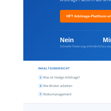
HFT Arbitrage-Plattform er
Nein
Mi
Schnelle Fütterung erforderlich
zu st
INHALTSÜBERSICHT
Was ist Hedge-Arbitrage?
1
Wie Broker arbeiten
4
Risikomanagement
7