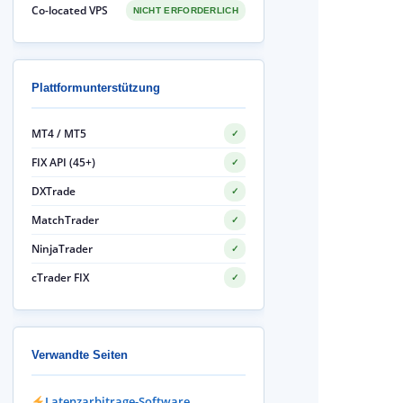
Co-located VPS
NICHT ERFORDERLICH
Plattformunterstützung
MT4 / MT5
✓
FIX API (45+)
✓
DXTrade
✓
MatchTrader
✓
NinjaTrader
✓
cTrader FIX
✓
Verwandte Seiten
Latenzarbitrage-Software