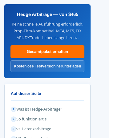
Hedge Arbitrage — von $465
Keine schnelle Ausführung erforderlich.
Prop-Firm-kompatibel. MT4, MT5, FIX
API, DXTrade. Lebenslange Lizenz.
Gesamtpaket erhalten
Kostenlose Testversion herunterladen
Auf dieser Seite
Was ist Hedge-Arbitrage?
1
So funktioniert's
2
vs. Latenzarbitrage
3