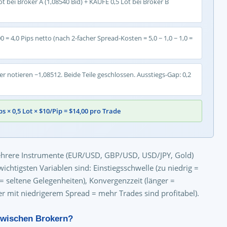
t bei Broker A (1,08540 Bid) + KAUFE 0,5 Lot bei Broker B
0 = 4,0 Pips netto (nach 2-facher Spread-Kosten = 5,0 − 1,0 − 1,0 =
r notieren ~1,08512. Beide Teile geschlossen. Ausstiegs-Gap: 0,2
Pips × 0,5 Lot × $10/Pip = $14,00 pro Trade
ehrere Instrumente (EUR/USD, GBP/USD, USD/JPY, Gold)
ichtigsten Variablen sind: Einstiegsschwelle (zu niedrig =
= seltene Gelegenheiten), Konvergenzzeit (länger =
r mit niedrigerem Spread = mehr Trades sind profitabel).
zwischen Brokern?