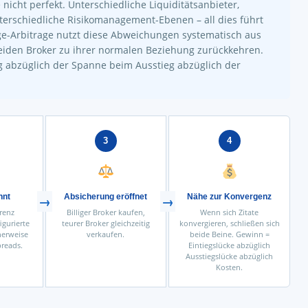
nicht perfekt. Unterschiedliche Liquiditätsanbieter,
terschiedliche Risikomanagement-Ebenen – all dies führt
-Arbitrage nutzt diese Abweichungen systematisch aus
 beiden Broker zu ihrer normalen Beziehung zurückkehren.
g abzüglich der Spanne beim Ausstieg abzüglich der
3
4
nnt
Absicherung eröffnet
Nähe zur Konvergenz
renz
Billiger Broker kaufen,
Wenn sich Zitate
igurierte
teurer Broker gleichzeitig
konvergieren, schließen sich
herweise
verkaufen.
beide Beine. Gewinn =
preads.
Eintiegslücke abzüglich
Ausstiegslücke abzüglich
Kosten.