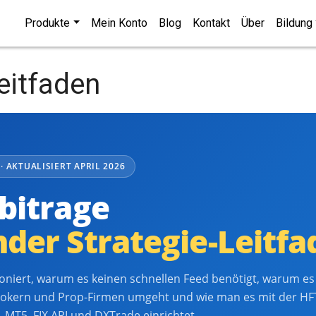
Produkte
Mein Konto
Blog
Kontakt
Über
Bildung
eitfaden
· AKTUALISIERT APRIL 2026
bitrage
der Strategie-Leitfa
oniert, warum es keinen schnellen Feed benötigt, warum es
okern und Prop-Firmen umgeht und wie man es mit der HF
 MT5, FIX API und DXTrade einrichtet.