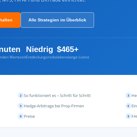
halten
Alle Strategien im Überblick
nuten
Niedrig
$465+
unden Wartezeit
Entdeckungsrisiko
lebenslange Lizenz
So funktioniert es – Schritt für Schritt
He
2
3
Hedge-Arbitrage bei Prop-Firmen
Ei
5
6
Preise
FA
8
9