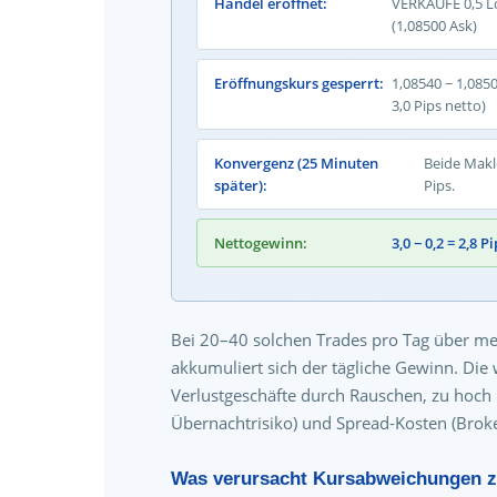
Handel eröffnet:
VERKAUFE 0,5 Lo
(1,08500 Ask)
Eröffnungskurs gesperrt:
1,08540 − 1,0850
3,0 Pips netto)
Konvergenz (25 Minuten
Beide Makle
später):
Pips.
Nettogewinn:
3,0 − 0,2 = 2,8 
Bei 20–40 solchen Trades pro Tag über m
akkumuliert sich der tägliche Gewinn. Die w
Verlustgeschäfte durch Rauschen, zu hoch 
Übernachtrisiko) und Spread-Kosten (Broke
Was verursacht Kursabweichungen 