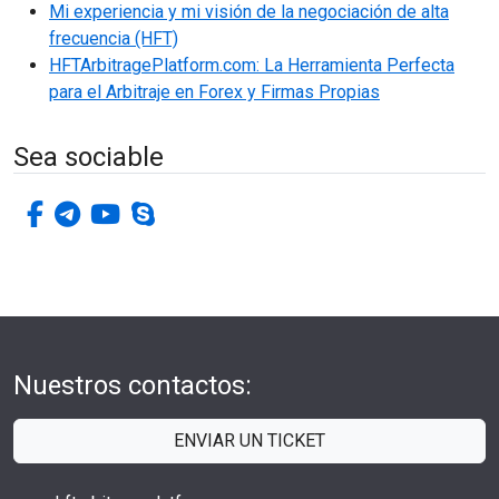
Mi experiencia y mi visión de la negociación de alta
frecuencia (HFT)
HFTArbitragePlatform.com: La Herramienta Perfecta
para el Arbitraje en Forex y Firmas Propias
Sea sociable
facebook-f
telegrama
youtube
skype
Nuestros contactos:
ENVIAR UN TICKET