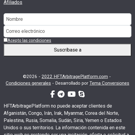
Afiliados
Acepto las condiciones
Suscríbase a
©2026 -
2022 HFTArbitragePlatform.com
-
Condiciones generales
-
Desarrollado por
Tema Conversiones
facebook-f
telegrama
youtube
skype
HFTArbitragePlatform no puede aceptar clientes de
Afganistán, Congo, Irán, Irak, Myanmar, Corea del Norte,
Palestina, Rusia, Somalia, Sudán, Siria, Yemen o Estados
Unidos o sus territorios. La información contenida en este
sitio web no pretende ser una incitación, oferta o solicitud a