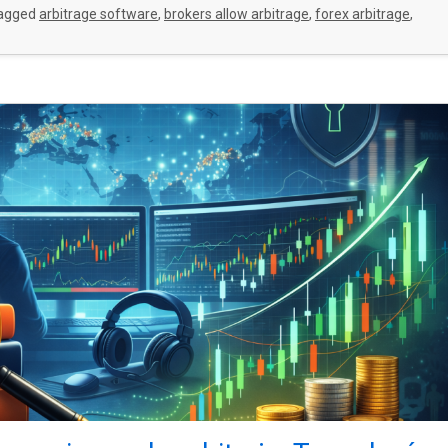
agged
arbitrage software
,
brokers allow arbitrage
,
forex arbitrage
,