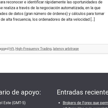
ara reconocer e identificar rápidamente las oportunidades de
e realiza a través de la negociación automatizada, en la que
dades de datos (gran número de órdenes) y cálculos para tomar
e alta frecuencia, los ordenadores de alta velocidad [...]
agged
hft
,
High-Frequency Trading
,
latency arbitrage
ario de apoyo:
Entradas recient
el Este (GMT-5)
Brokers de Forex que perm