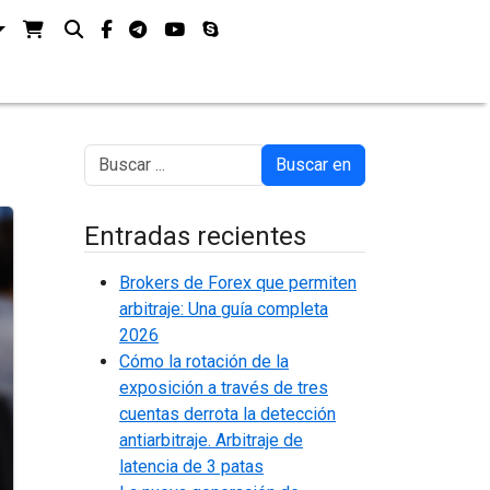
Ver su cesta de la compra
Buscar en
facebook-f
telegrama
youtube
skype
Buscar en
Entradas recientes
Brokers de Forex que permiten
arbitraje: Una guía completa
2026
Cómo la rotación de la
exposición a través de tres
cuentas derrota la detección
antiarbitraje. Arbitraje de
latencia de 3 patas