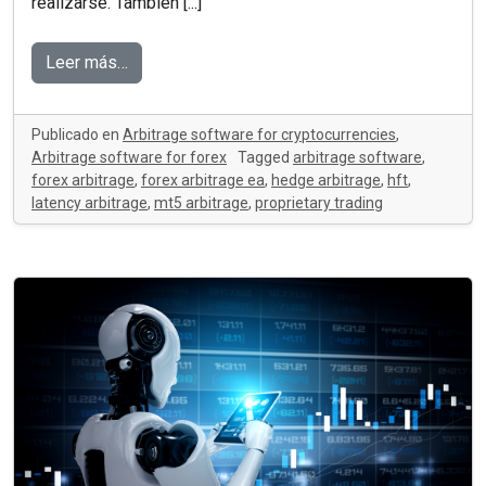
realizarse. También [...]
Leer más…
Publicado en
Arbitrage software for cryptocurrencies
,
Arbitrage software for forex
Tagged
arbitrage software
,
forex arbitrage
,
forex arbitrage ea
,
hedge arbitrage
,
hft
,
latency arbitrage
,
mt5 arbitrage
,
proprietary trading