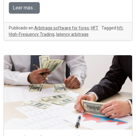
Leer más…
Publicado en
Arbitrage software for forex
,
HFT
Tagged
hft
,
High-Frequency Trading
,
latency arbitrage