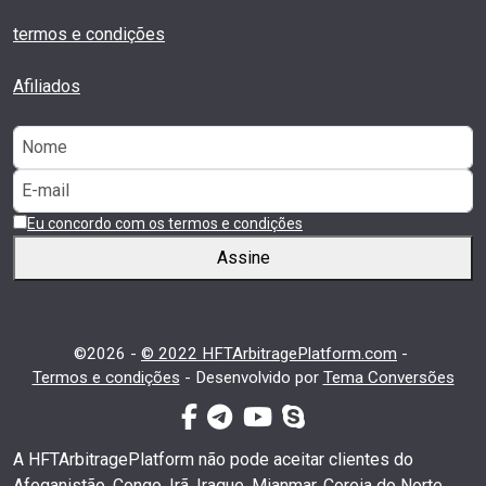
termos e condições
Afiliados
Eu concordo com os termos e condições
Assine
©2026 -
© 2022 HFTArbitragePlatform.com
-
Termos e condições
-
Desenvolvido por
Tema Conversões
facebook-f
telegrama
youtube
skype
A HFTArbitragePlatform não pode aceitar clientes do
Afeganistão, Congo, Irã, Iraque, Mianmar, Coreia do Norte,