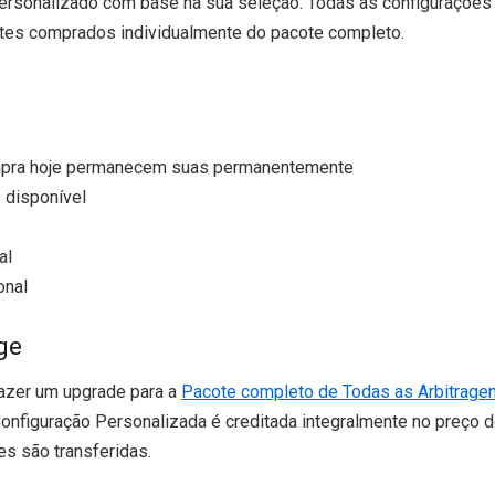
ersonalizado com base na sua seleção. Todas as configurações
ntes comprados individualmente do pacote completo.
compra hoje permanecem suas permanentemente
 disponível
al
onal
age
fazer um upgrade para a
Pacote completo de Todas as Arbitrage
onfiguração Personalizada é creditada integralmente no preço 
es são transferidas.