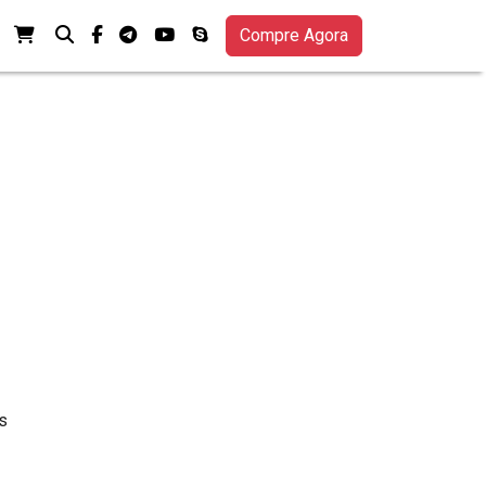
Ver seu carrinho de compras
Pesquisa
facebook-f
telegrama
youtube
skype
Compre Agora
as