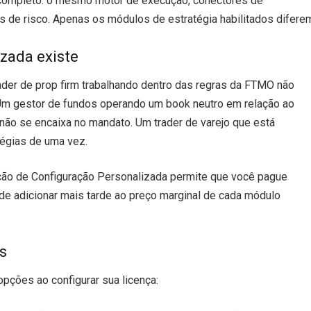
completo: o mesmo motor de execução, conectores de
s de risco. Apenas os módulos de estratégia habilitados difere
zada existe
ader de prop firm trabalhando dentro das regras da FTMO não
. Um gestor de fundos operando um book neutro em relação ao
 não se encaixa no mandato. Um trader de varejo que está
égias de uma vez.
ição de Configuração Personalizada permite que você pague
de adicionar mais tarde ao preço marginal de cada módulo
s
pções ao configurar sua licença: