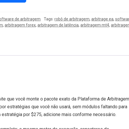
oftware de arbitragem
Tags:
robô de arbitragem
,
arbitrage ea
,
softwa
em
,
arbitragem forex
,
arbitragem de latência
,
arbitragem mt4
,
arbitrag
ite que você monte o pacote exato da Plataforma de Arbitrage
por estratégias que você não usará, sem módulos faltando para
estratégia por $275, adicione mais conforme necessário.