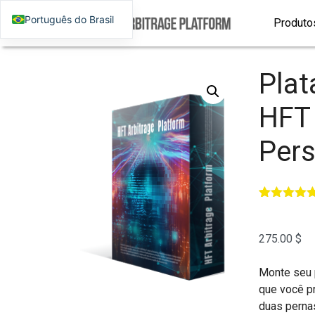
Português do Brasil
Produto
Plat
HFT
Pers
Avaliado
2
como
5.00
de 5, com
275.00
$
baseado
em
avaliações
Monte seu 
de cliente
que você p
duas pernas