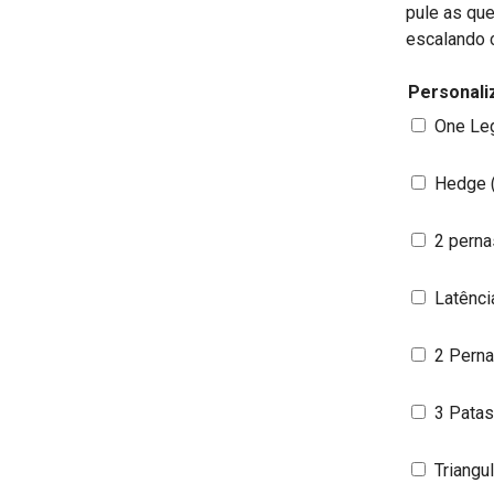
pule as que
escalando c
Personali
One Leg
Hedge 
2 perna
Latênci
2 Perna
3 Patas
Triangul