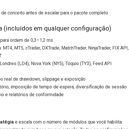
a de conceito antes de escalar para o pacote completo
a (incluídos em qualquer configuração)
 para ordem de 0,3–1,2 ms
: MT4, MT5, cTrader, DXTrade, MatchTrader, NinjaTrader, FIX API,
T
 Londres (LD4), Nova York (NY5), Tóquio (TY3), Feed API
o real de drawdown, slippage e exposição
tório, imposição de tempo de espera, diversificação de sessão
cio e relatórios de conformidade
ratégia
e escala com o número de módulos que você habilita.