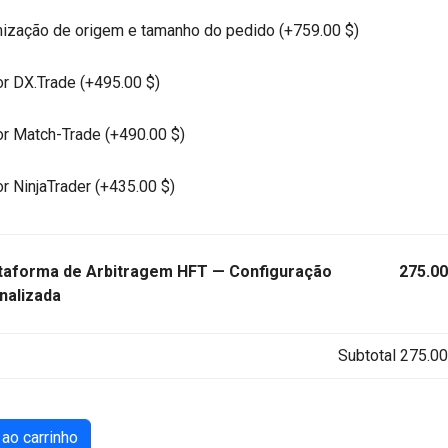
zação de origem e tamanho do pedido (+
759.00
$
)
r DX.Trade (+
495.00
$
)
r Match-Trade (+
490.00
$
)
r NinjaTrader (+
435.00
$
)
taforma de Arbitragem HFT — Configuração
275.00
nalizada
Subtotal
275.00
 de HFT Arbitrage Platform — Custom Configuration
 ao carrinho