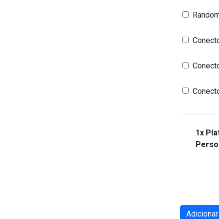
Randomi
Conecto
Conecto
Conecto
1x
Pla
Perso
Quantidade
Adicionar