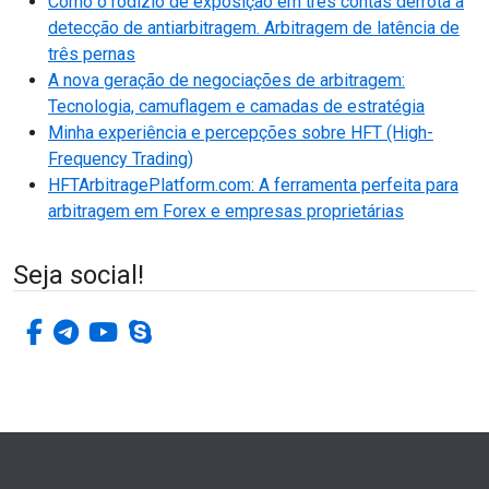
Como o rodízio de exposição em três contas derrota a
detecção de antiarbitragem. Arbitragem de latência de
três pernas
A nova geração de negociações de arbitragem:
Tecnologia, camuflagem e camadas de estratégia
Minha experiência e percepções sobre HFT (High-
Frequency Trading)
HFTArbitragePlatform.com: A ferramenta perfeita para
arbitragem em Forex e empresas proprietárias
Seja social!
facebook-f
telegrama
youtube
skype