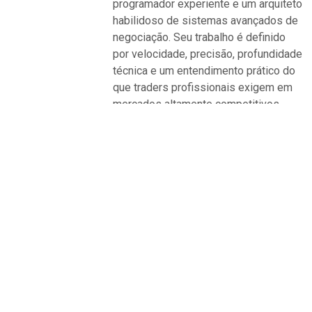
programador experiente e um arquiteto
habilidoso de sistemas avançados de
negociação. Seu trabalho é definido
por velocidade, precisão, profundidade
técnica e um entendimento prático do
que traders profissionais exigem em
mercados altamente competitivos.
Ver posts do autor
Publicado em
Arbitrage software for forex
Marcado
forex
arbitrage
,
hft bot
,
hft ea
,
Trade Online with HFT
Postar navegação
Title: Harnessing Market Inefficiencies: An In-
Depth Look at Forex Arbitrage Bots