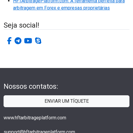
HFTArbitragePlatform.com: A ferramenta perfeita para
arbitragem em Forex e empresas proprietárias
Seja social!
facebook-f
telegrama
youtube
skype
Nossos contatos:
ENVIAR UM TÍQUETE
www.hftarbitrageplatform.com
support@hftarbitrageplatform.com