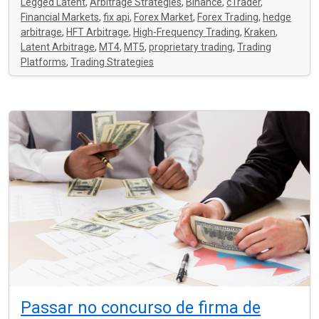
Legged Latent
,
Arbitrage Strategies
,
Binance
,
cTrader
,
Financial Markets
,
fix api
,
Forex Market
,
Forex Trading
,
hedge
arbitrage
,
HFT Arbitrage
,
High-Frequency Trading
,
Kraken
,
Latent Arbitrage
,
MT4
,
MT5
,
proprietary trading
,
Trading
Platforms
,
Trading Strategies
Passar no concurso de firma de